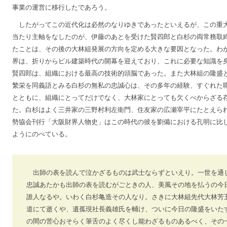
事業の運営に移行したであろう。
したがってこの近代化は必然のなりゆきであったといえるが、この重
当たり主軸をなしたのが、伊藤のあとを受けた賢四郎と白杉の両常務取
たことは、その後の大林組発展の方向を定める大きな要因となった。わ
界は、折りからビル建築時代の開幕を迎えており、これに必要な知識を
賢四郎は、組織における最高の技術的頭脳であった。また大林組の隆盛
繁栄を同義語とみる白杉の無私の忠誠心は、その多年の経験、すぐれた
とともに、組織にとってだけでなく、大林家にとっても欠くべからざる
た。白杉はよく三井家の三野村利左衛門、住友家の広瀬宰平にたとえら
勢協会刊行「大阪財界人物史」はこの時代の彼を劉備における孔明に比
ようにのべている。
出師の表を読んで泣かざるものは武士ならずといえり。一世を通
忠誠あたかも出師の表を読むがごときの人、美風その地を払うの今
誰人なるや。いわく白杉亀造その人なり。さきに大林組先代大林芳
道にて逝くや、遺孤現社長義雄氏を輔け、ついに今日の隆盛をいた
の間の苦心おそらく筆舌のよく尽くし能わざるものあるべく、その