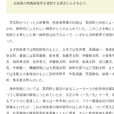
る純真の気魄諸葛亮を連想する過言たらざるなり。
芳五郎がつくった人材重用、技術者尊重の伝統は、賢四郎と白杉によ
がれ、新時代にふさわしい陣容がととのえられていた。この二人を軸と
役割りを果たした第一線幹部は以下の人々で、いずれも当時業界で屈指
った。
まず技術者では岡技師長のもとに、土木では安井豊、高橋誠一、海老
弥太郎、建築には富田義敬、鈴木甫、加藤芳太郎、伊藤順太郎、小原孝
夫、指田孝太郎、吉井長七、伊藤牧太郎、本田登、萩真太郎、谷口廉児
吾、中根亀一、機械関係には大西源次郎、材料方面では三宅勘太郎、ま
では支配人小倉保治のもとに宮村市郎平、中島茂義、芳賀静也、妹尾一
松、角谷甚太郎らがいた。
海外技術については、賢四郎と親交のあるニューヨークの松井保生建
つうじ新知識の吸収につとめていたが、大正八年（一九一九）十一月、
をアメリカに派遣した。彼らは一年半余にわたり、フラー建築会社の現
研修をとげたが、これが技術者の海外留学のはじめである。ついで翌大
月、社長義雄が建築部長松本禹象とともに渡米、さらに欧州各地を視察