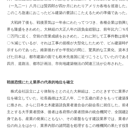
（一九二一）八月には賢四郎が四か月にわたりアメリカ各地を巡遊した
このころ急速におこったビル建築の要請にこたえるための準備であった
大戦終了後も、戦後景気は一年余にわたってつづき、各種企業は勃興
界も隆盛をきわめた。大林組の大正八年の請負金総額は、前年比六〇％
〇万円に近く、空前の営業成績をおさめた。これに対して工事件数は前
〇％減じているが、それは工事の規模が大型化したためで、ビル建築時
示すものであった。維新後わずか半世紀の間に、驚異的な工業化、資本
げた日本は、都市建築の面でも欧米先進国に近づこうとしていたのであ
四月、道路法、都市計画法、市街地建築物法の関連三法が公布された。
戦後恐慌にたえ業界の代表的地位を確立
株式会社設立により体制をととのえた大林組は、このときすでに業界
位を確立していた。社長義雄は大正八年、二十五歳の若さをもって建築
に推され、さらに日本土木建築請負業者連合会の副会長に就任した。前
主とする大手業者団体、後者は各府県の業者団体の統合機関で、全国建
身である。産業の発展にともない、その基盤をなす建設業界では、業者
位の向上をはかり、業界内部の諸問題を処理するこの種機関の果たす役