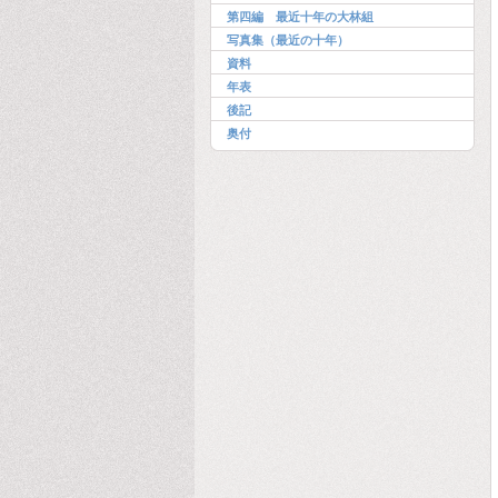
第四編 最近十年の大林組
写真集（最近の十年）
資料
年表
後記
奥付