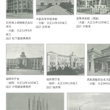
造幣局本館（増築）
大阪高等学校本館
〈大阪〉大正11年12月竣工
日本海上保険株式会社
〈大阪〉大正11年3月竣工
設計 大蔵省
本社
設計 文部省
〈大阪〉大正11年5月
竣工
設計 松下建築事務所
福岡市庁舎
福井県庁舎
髙島屋飯田合名大
〈福岡〉大正12年10月竣工
〈福井〉大正12年1月竣工
〈大阪〉大正8年8
設計 片岡建築事務所
設計 福井県