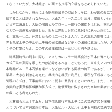
くなっていたが、大林組はこの面でも指導的立場をもとめられていた。
しかしながら、戦火による欧州経済界の混乱をよそに、わが国のみに
続することは許されなかった。大正九年（一九二〇）三月、空前といわ
が日本に波及し、大阪の増田ビルブローカー銀行の破綻をはじめ、横浜
などの一流商社が没落した。四月以降四カ月間に取付けにあった銀行は
七、支店一〇二、休業したものは二一におよんだ。この混乱の影響によ
界も既定工事の中止や工事費の回収遅延など多くの困難に直面したが、
くその打撃にたえ、この年の受注総額は一三〇〇万円を越えた。
建築新時代の到来に際し、アメリカのフラー建築会社が日本に進出し
カ式工法の実際を示したのは記録さるべきことであった。東京丸ノ内の
本郵船ビル、日本石油有楽ビルなどはいずれも同社の施工であるが、こ
業界に大きな刺激を与えた。機械力を極度に利用し、厳密な工程表にも
管理の方式は、工事能率において従来に数倍するといわれた。また、こ
負契約は実費精算報酬加算方式で、物価変動に悩まされた当時の業者に
の救いとも考えられた。
大林組も大正十年五月、日本信託銀行本店工事にこの契約方式を採用
とつづいて日本興業銀行本店、大阪ビル（大ビル）工事も同様の契約で