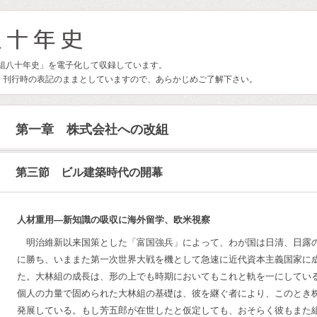
林組八十年史」を電子化して収録しています。
、刊行時の表記のままとしていますので、あらかじめご了解下さい。
第一章 株式会社への改組
第三節 ビル建築時代の開幕
人材重用―新知識の吸収に海外留学、欧米視察
明治維新以来国策とした「富国強兵」によって、わが国は日清、日露
に勝ち、いままた第一次世界大戦を機として急速に近代資本主義国家に
た。大林組の成長は、形の上でも時期においてもこれと軌を一にしてい
個人の力量で固められた大林組の基礎は、彼を継ぐ者により、このとき
発展している。もし芳五郎が在世したと仮定しても、おそらく彼もまた