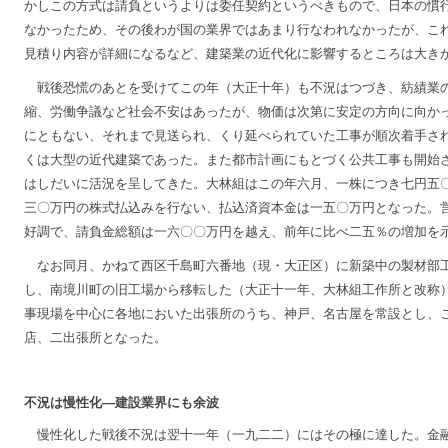
かしこの方式は請負というよりは委任契約というべきもので、日本の慣
なかったため、その後わが国の業界ではあまり行なわれなかったが、こ
見積り内容が詳細になるなど、建築業の近代化に影響するところは大き
戦後恐慌のあとを受けてこの年（大正十年）も不況はつづき、紡績業
縮、労働争議など社会不安はあったが、物価は次第に安定の方向に向か
にともない、それまで見送られ、くり延べられていた工事が順次着手さ
くは大型の近代建築であった。また都市計画にもとづく公共工事も開始
はしだいに活況を呈してきた。大林組はこの年六月、一株につき七円五
三〇万円の株式払込みを行ない、払込済資本金は一五〇万円となった。
好調で、請負金総額は一六〇〇万円を越え、前年に比べ二五％の増加を
なお同月、かねて西区千島町六番地（現・大正区）に新築中の製材部
し、南境川町の旧工場から移転した（大正十一年、大林組工作所と改称
事現場を中心に各地においた出張所のうち、神戸、名古屋を常設とし、
店、二出張所となった。
不況は慢性化―建設業界にも余波
慢性化した戦後不況は翌十一年（一九二二）にはその極に達した。金