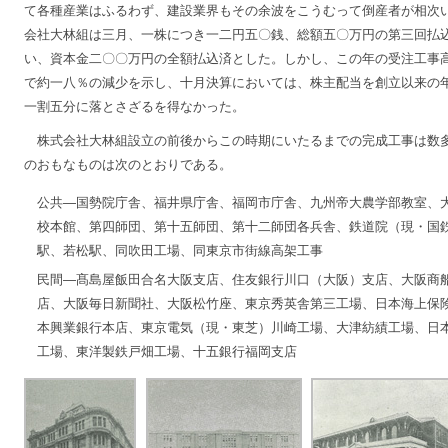
て各種産業はふるわず、建設業界もその余波をこうむって倒産者が相次
会社大林組は三月、一株につき一二円五〇銭、総額五〇万円の第三回払
い、資本金二〇〇万円の全額払込済とした。しかし、この年の受注工事
で約一八％の減少を示し、十月決算においては、株主配当を創立以来の
一割五分に落とさざるを得なかった。
株式会社大林組設立の前後からこの時期にいたるまでの完成工事は数
のおもなものは次のとおりである。
公共―国勢院庁舎、福井県庁舎、福岡市庁舎、九州帝大農学部教室、
校本館、第四師団、第十五師団、第十二師団各兵舎、鉄道院（現・国
駅、若松駅、同吹田工場、同東京市街線高架工事
民間―髙島屋飯田合名大阪支店、住友銀行川口（大阪）支店、大阪商
店、大阪毎日新聞社、大阪松竹座、東京秀英舎第三工場、日本海上保
本興業銀行本店、東京電気（現・東芝）川崎工場、大津紡績工場、日
工場、東洋製鉄戸畑工場、十五銀行福岡支店