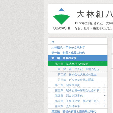
1972年に刊行された「大
なお、社名・施設名などは
序
大林組八十年をかえりみて
第一編 創業と成長の時代
第二編 発展の時代
第一章 株式会社への改組
第一節 第一次大戦―空前の好況
第二節 株式会社大林組の設立
第三節 ビル建築時代の開幕
+
第二章 関東大震災
+
第三章 昭和恐慌―深刻な社会不安
+
第四章 深まる軍事色
+
第五章 工事消化量、業界第一位へ
+
第六章 太平洋戦争
第三編 戦後の再建と新発展の時代