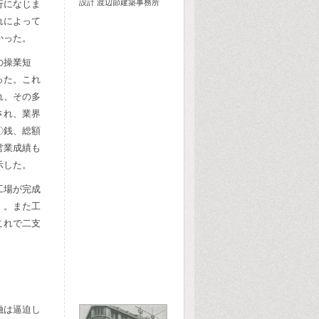
設計 渡辺節建築事務所
行になじま
れによって
かった。
の操業短
った。これ
れ、その多
され、業界
〇銭、総額
営業成績も
示した。
工場が完成
）。また工
これで二支
融は逼迫し