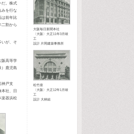
いだ。株式
込みを行な
高は前年比
年二割から
大阪毎日新聞本社
〈大阪〉大正11年3月竣
工
多いが、そ
設計 片岡建築事務所
大阪高等学
鉄）鹿児島
船神戸支
松竹座
〈大阪〉大正12年1月竣
険本社、日
工
本楽器浜松
設計 大林組