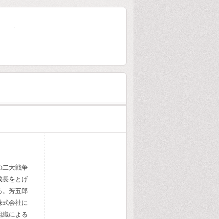
大林組80年史
の二大戦争
成長をとげ
る。芳五郎
株式会社に
組織による