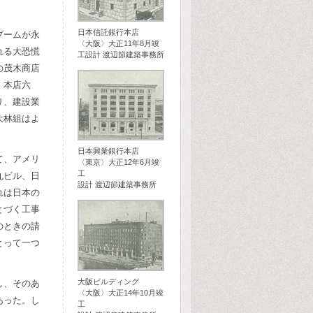
日本信託銀行本店
ブームが永
〈大阪〉大正11年8月竣
れる大恐慌
工設計 渡辺節建築事務所
の茂木商店
、本店六
り、建設業
大林組はよ
日本興業銀行本店
て、アメリ
〈東京〉大正12年6月竣
工
丸ビル、日
設計 渡辺節建築事務所
れは日本の
とづく工事
のときの請
とって一つ
大阪ビルディング
し、そのあ
〈大阪〉大正14年10月竣
あった。し
工