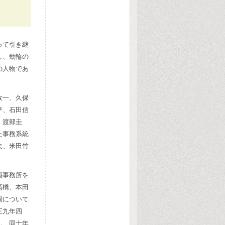
って引き継
し、動輪の
の人物であ
政一、久保
平、石田信
、渡部圭
た事務系統
夫、米田竹
築事務所を
高橋、本田
場について
正九年四
し、同十年