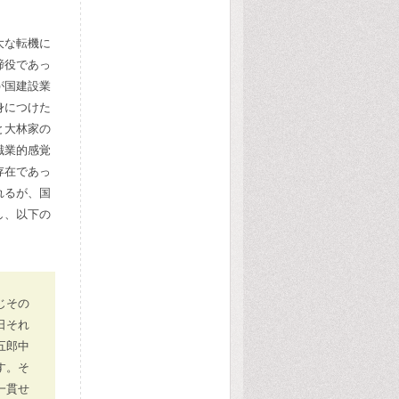
大な転機に
締役であっ
が国建設業
身につけた
と大林家の
職業的感覚
存在であっ
れるが、国
し、以下の
じその
日それ
五郎中
す。そ
一貫せ