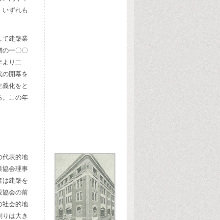
。いずれも
。
して建築業
増の一〇〇
年より二
代の開幕を
主義化をと
る。この年
の代表的地
業協会理事
者は建築を
設協会の前
の社会的地
割りは大き