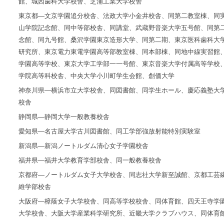
館、城西歯科大学校舎、芝浦工業大学校舎
東京都―文京学園追分校舎、法政大学小金井校舎、同第二教室棟、同
山学院記念館、同中等部校舎、同講堂、武蔵野音楽大学五号館、同第
念館、同九号館、桑沢学園東京造形大学、同第二期、東京医科歯科大
研究所、東京電力東電学園高等部教室棟、同本部棟、同地中線実習館
学園高等学校、東京大学工学部一一号館、東京音楽大学付属高等学校
学院高等科校舎、中央大学小川町学生会館、創価大学
神奈川県―横浜市立大学校舎、同図書館、同学生ホール、慶応義塾大
校舎
静岡県―静岡大学一般教養校舎
愛知県―名古屋大学古川図書館、同工学部強放射能特別実験室
新潟県―新潟ノートルダム清心女子学園校舎
福井県―福井大学教育学部校舎、同一般教養校舎
京都府―ノートルダム女子大学校舎、同志社大学新至誠館、京都工芸
維学部校舎
大阪府―樟蔭女子大学校舎、同高等学校校舎、同体育館、四天王寺学
大学校舎、大阪大学産業科学研究所、近畿大学クラブハウス、同体育