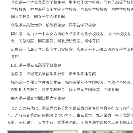
兵庫県―洲本実業高等学校校舎、甲南女子大学校舎、同女子高等学校
学校校舎、神戸海星女子学院大学校舎、同高等学校校舎、同中学校校
園大学校舎、同女子学園体育館
鳥取県―鳥取大学一般教養校舎、同学芸学部校舎
岡山県―岡山ノートルダム清心女子学園高等学校校舎、同中学校校舎
舎、同修道院、同図書館、同教授研究室、同体育館
広島県―広島大学水畜産学部実験室、広島ノートルダム清心女子学園
育館
山口県―県立光高等学校校舎
愛媛県―四国電気通信学園校舎、新田学園体育館
福岡県―九州大学教養部本館、福岡海星女子学院校舎、同幼稚舎校舎
院短期大学校舎、同中学校校舎、福岡雙葉学園講堂、同体育館
熊本県―銀杏学園短期大学校舎
またこの時代は、産業界の各分野で従業員の研修再教育を行なう傾向
た。これら企業の研修施設についても、東京電力、九州電力、松下電器
瓦斯、三和銀行、日本生命、電通その他、全国各地で多数の工事を施工