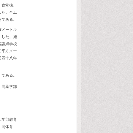
、食堂棟、
した。全工
円である。
方メートル
工した。施
看護婦学校
〇平方メー
同四十八年
くである。
、同薬学部
工学部教育
、同体育