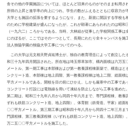
舎その他の学園施設については、ほとんど旧来のものがそのまま転用さ
所得の上昇と進学率の向上につれ、学生の数がふえるとともに収容力が
大学とも施設の拡張を要するようになり、また、新規に開設する学校も
のために学校建築が盛んになったが、これが顕著にあらわれたのは昭和
（一九六二）ころからである。当時、大林組が従事した学校関係工事は
にのぼるが、ここではその一つとして、長期にわたり全キャンパスを施
法人独協学園の独協大学工事についてのべる。
この大学は元文相天野貞祐博士が、独自の教育理念によって創立した
和三十九年四月開設された。所在地は埼玉県草加市、構内面積は六万五
メートル、第一期工事は本部棟および第一教養課程棟新築で、構造はと
ンクリート造、本部棟は地上四階、第一教養課程棟は地上二階、総面積
平方メートルである。開校を目の前にひかえ、しかも厳寒中の工事であ
コンクリート打設には電熱線を用いて凍結を防止しながら工事を進めた
第二期は、昭和三十九年八月から同四十年六月まで、専門課程棟、教養
ずれも鉄筋コンクリート造、地上四階）、体育館（鉄骨造、平家）総面
〇〇平方メートル、第三期工事は昭和四十年八月から同四十二年三月ま
門課程棟、第三教養課程棟（いずれも鉄筋コンクリート造、地上四階）
万二五〇〇平方メートルを施工した。