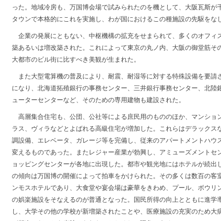
った。地域冷房も、万国博会場で試みられたのを機として、大阪瓦斯が
タウンで本格的にこれを実施し、わが国におけるこの種施設の先駆をな
企業の発展にともない、中枢機構の拡充をせまられて、多くのオフィ
築あるいは増改築された。これによって東京の丸ノ内、大阪の御堂筋そ
大都市のビル街に比すべき美観が生まれた。
また大型電算機の普及により、耐震、耐湿等に対する特殊設備を要請
になり、北海道拓殖銀行の事務センター、三井銀行事務センター、北陸
ューターセンターなど、そのための専用建物も建設された。
高層集合住宅も、公団、公社等による庶民用のもののほか、マンショ
ラス、ヴィラなどとよばれる高級住宅が増加した。これらはデラックス
調設備、エレベータ、ガレージ等を完備し、従来のアパートメントハウ
変えるものであった。またレジャー産業が勃興し、アミューズメントセ
ョッピングセンターが各地に出現した。都市や観光地にはホテルが続出
の傾向は万国博の開催によって拍車をかけられた。その多くは数百の客
ンモスホテルであり、大食堂や宴会場は豪華をきわめ、プール、ボウリ
の娯楽施設をそなえるのが普通となった。国民所得の向上とともに進学
し、大学その他の学校が新増築されたことや、医療施設の充実のため大