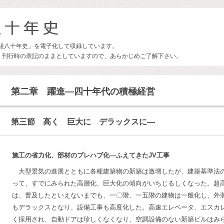
林組八十年史」を電子化して収録しています。
、刊行時の表記のままとしていますので、あらかじめご了解下さい。
第二章 躍進―四十年代の積極経営
第三節 高く 巨大に デラックスに―
施工の省力化、部材のプレハブ化―ふえてきたJV工事
大型景気の進展とともに各種建築物の新築は激増したが、建築基準法
って、すでにみられた高層化、巨大化の傾向がいちじるしくなった。超
は、普及したといえないまでも、一〇階、一五階の建物は一般化し、外
もデラックスとなり、設備工事も高度化した。高速エレベータ、エスカ
く採用され、自動ドアは珍しくなくなり、空調設備のない新築ビルはみ