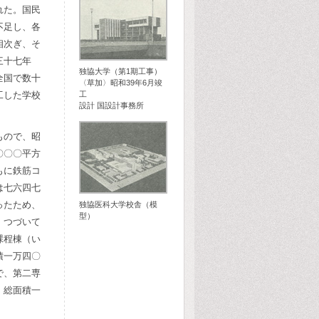
れた。国民
不足し、各
相次ぎ、そ
三十七年
独協大学（第1期工事）
全国で数十
〈草加〉昭和39年6月竣
工した学校
工
設計 国設計事務所
もので、昭
〇〇〇平方
もに鉄筋コ
は七六四七
ったため、
独協医科大学校舎（模
型）
。つづいて
課程棟（い
積一万四〇
で、第二専
、総面積一