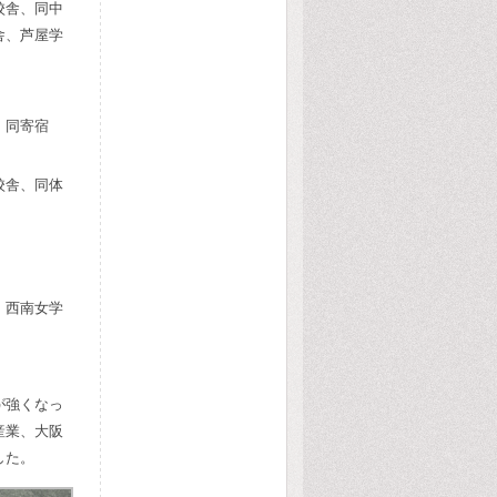
校舎、同中
舎、芦屋学
、同寄宿
校舎、同体
、西南女学
が強くなっ
産業、大阪
した。