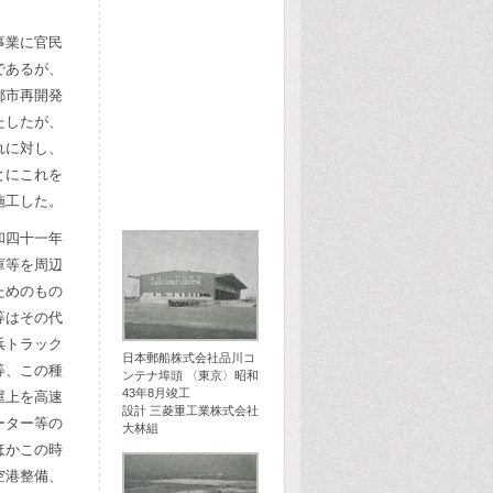
事業に官民
であるが、
都市再開発
たしたが、
れに対し、
とにこれを
施工した。
和四十一年
庫等を周辺
ためのもの
等はその代
浜トラック
日本郵船株式会社品川コ
等、この種
ンテナ埠頭 〈東京〉昭和
43年8月竣工
屋上を高速
設計 三菱重工業株式会社
ーター等の
大林組
ほかこの時
空港整備、