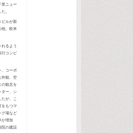
千里ニュー
した。
スビルが新
の他、欧米
されるよう
銀行コンピ
ン、コーポ
な外観、空
スの観念を
ンター、シ
したが、こ
室をもつマ
ング場など
率が増加
病院の建設