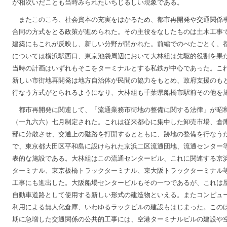
が相次いだことも当時みられたいちじるしい現象である。
またこのころ、社会資本の充実をはかるため、都市再開発や交通関係
合同の方式をとる政策が進められた。その主役をなしたものは土木工事
建築にもこれが反映し、新しい分野が開かれた。前編でのべたごとく、
については横浜駅西口、東京池袋周辺において大林組は先駆的役割を果
当時の計画はいずれもそこをターミナルとする私鉄が中心であった。こ
新しい市街地再開発は地方自治体が民間の協力をもとめ、政府支援のも
行なう方式がとられるようになり、大林組も千葉県船橋市駅前その他を
都市再開発に関連して、「流通業務市街地の整備に関する法律」が昭
（一九六六）七月制定された。これは従来都心に集中した卸売市場、倉
部に分散させ、交通上の隘路を打開するとともに、跡地の整備を行なう
で、東京都大田区平和島に設けられた京浜二区流通団地、流通センター
表的な施設である。大林組はこの流通センタービル、これに関連する京
ターミナル、東京板橋トラックターミナル、東大阪トラックターミナル
工事にも進出した。大阪船場センタービルもその一つであるが、これは
自動車道路として使用する新しい形式の建造物といえる。またコンピュ
利用による無人化倉庫、いわゆるラックビルの建設もはじまった。この
期に急増した交通関係の公共的工事には、空港ターミナルビルの建設や