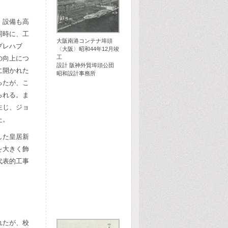
、設備も高
同時に、工
大阪南港コンテナ埠頭
プレハブ
〈大阪〉昭和44年12月竣
工
の向上につ
設計 阪神外貿埠頭公団
に開かれた
昭和設計事務所
ったが、こ
られる。ま
生じ、ジョ
た。
した皇居新
を大きく飾
代表的工事
れたが、校