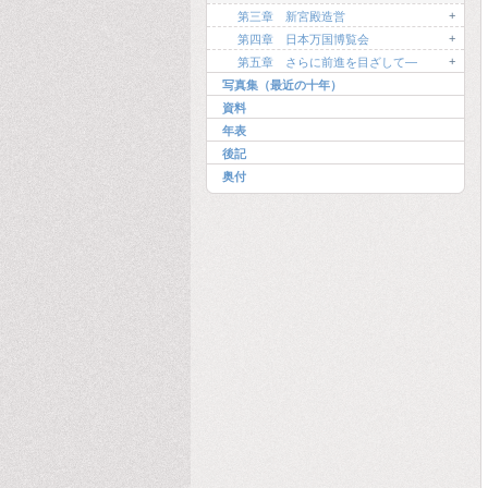
+
第三章 新宮殿造営
+
第四章 日本万国博覧会
+
第五章 さらに前進を目ざして―
写真集（最近の十年）
資料
年表
後記
奥付