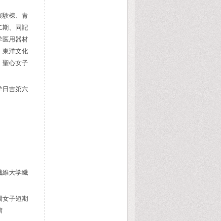
実験棟、青
二期、同記
学医用器材
、東洋文化
、聖心女子
学日吉第六
繊維大学繊
園女子短期
館