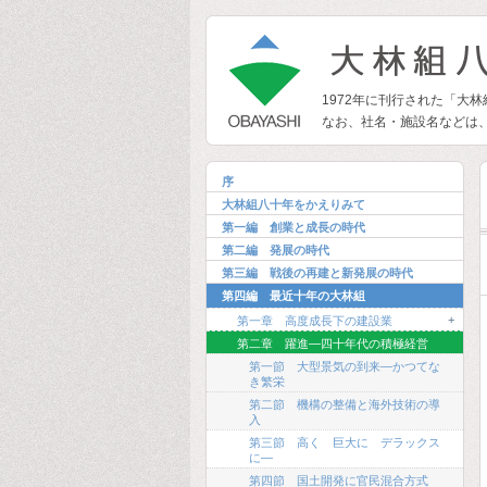
1972年に刊行された「大
なお、社名・施設名などは
序
大林組八十年をかえりみて
第一編 創業と成長の時代
第二編 発展の時代
第三編 戦後の再建と新発展の時代
第四編 最近十年の大林組
+
第一章 高度成長下の建設業
第二章 躍進―四十年代の積極経営
第一節 大型景気の到来―かつてな
き繁栄
第二節 機構の整備と海外技術の導
入
第三節 高く 巨大に デラックス
に―
第四節 国土開発に官民混合方式