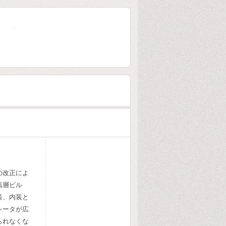
大林組80年史
の改正によ
高層ビル
装、内装と
レータが広
られなくな