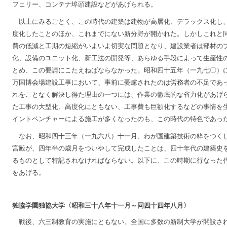
フェリー、コンテナ埠頭建設などがあげられる。
以上にみるごとく、この時代の建築は建物が高層化、デラックス化し
度化したことのほか、これまでにない新分野が開かれた。しかしこれと
費の低減と工期の短縮がいよいよ切実な問題となり、建設業者は部材の
化、設備のユニット化、新工法の開発等、あらゆる手段によって生産性
とめ、この要請にこたえねばならなかった。昭和四十五年（一九七〇）
万国博会場建設工事において、事前に憂慮されたのは労務者の不足であ
れをことなく解決し得た理由の一つには、作業の徹底的な省力化があげ
た工事の大型化、高度化にともない、工事費も巨額化するなどの事情を
イントベンチャーによる施工が多くなったのも、この時代の特色であっ
なお、昭和四十三年（一九六八）十一月、わが国建築技術の粋をつく
宮殿が、四年半の歳月をついやして完成したことは、四十年代の建築史
るものとして特記されなければならない。以下に、この時期に行なった
をあげる。
独協学園独協大学〈昭和三十八年十一月～同四十四年八月〉
戦後、六三制教育の実施にともない、全国に多数の新制大学が開設さ