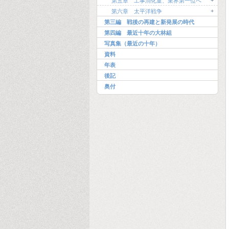
+
第五章 工事消化量、業界第一位へ
+
第六章 太平洋戦争
第三編 戦後の再建と新発展の時代
第四編 最近十年の大林組
写真集（最近の十年）
資料
年表
後記
奥付