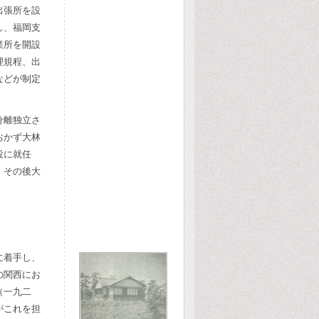
出張所を設
し、福岡支
業所を開設
理規程、出
などが制定
分離独立さ
おかず大林
役に就任
、その後大
に着手し、
の関西にお
（一九二
がこれを担