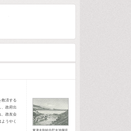
大林組80年史
を救済する
し、政府出
れ、政友会
はようやく
東津水利組合貯水池堰堤