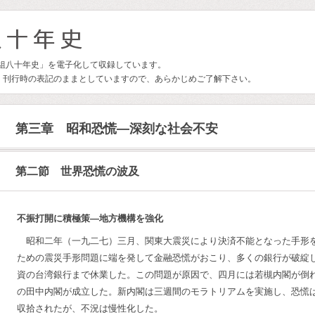
林組八十年史」を電子化して収録しています。
、刊行時の表記のままとしていますので、あらかじめご了解下さい。
第三章 昭和恐慌―深刻な社会不安
第二節 世界恐慌の波及
不振打開に積極策―地方機構を強化
昭和二年（一九二七）三月、関東大震災により決済不能となった手形
ための震災手形問題に端を発して金融恐慌がおこり、多くの銀行が破綻
資の台湾銀行まで休業した。この問題が原因で、四月には若槻内閣が倒
の田中内閣が成立した。新内閣は三週間のモラトリアムを実施し、恐慌
収拾されたが、不況は慢性化した。