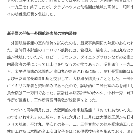
（一九三七）終了したが、クラブハウスと幼稚園は地域に寄付し、昭和
その幼稚園経費を負担した。
新分野の開拓―外国航路客船の室内装飾
外国航路客船の室内装飾を試みたのも、新規事業開拓の熱意のあらわ
た。当時日本郵船のヨーロッパ航路には、箱根丸、榛名丸、白山丸など
船が就航していたが、ロビー、ラウンジ、ダイニングサロンなどの公室
内装業者の手によって仕上げを行なうのが常であった。昭和四年（一九
月、太平洋航路の浅間丸と龍田丸が新造されるに際し、副社長賢四郎は
よび三菱造船長崎造船所と交渉して、大林組が請負うこととした。一等
にイギリス業者と契約済みであったので、試験的に二等公室のみを施工
負金額は二一万円であった。設計は本店設計部の鈴木久、中村一秀、施
作所が担当し、工作所長富田義敬が総指揮をとった。
つづいて同年四月には、大阪商船の南米航路船「りおでじあねいろ丸
のすあいれす丸」の二船を、さらに六月と十二月には大阪鉄工所から日
メリカ航路、平洋丸、平安丸の各一、二、三等客室その他を受注施工し
林組工作所は木彫の名工安田父子をはじめ優秀技術者を集めており、ま