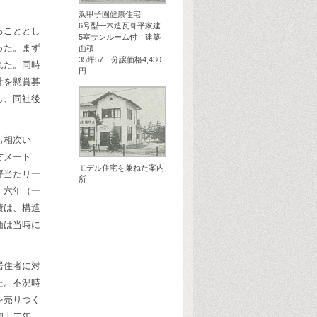
浜甲子園健康住宅
6号型―木造瓦葺平家建
ることとし
5室サンルーム付 建築
った。まず
面積
35坪57 分譲価格4,430
れた。同時
円
計を懸賞募
し、同社後
も相次い
方メート
モデル住宅を兼ねた案内
坪当たり一
所
十六年（一
費は、構造
価は当時に
居住者に対
た。不況時
を売りつく
和十二年