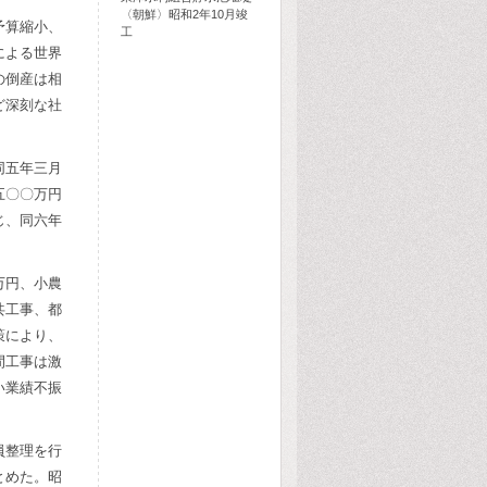
〈朝鮮〉昭和2年10月竣
予算縮小、
工
による世界
の倒産は相
ど深刻な社
同五年三月
五〇〇万円
じ、同六年
万円、小農
共工事、都
策により、
間工事は激
い業績不振
員整理を行
とめた。昭