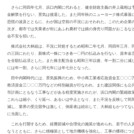
さらに同四年七月、浜口内閣に代わると、健全財政主義の井上蔵相は
金解禁を行ない、景気は後退した。また同年秋のニューヨーク株式暴落
恐慌の波及とともに、わが国は空前の不況におそわれた。このため企業
次ぎ、都市では失業者が街にあふれ農村では娘の身売り問題がおこるな
会不安を招いた。
株式会社大林組は、不況に対処するため昭和二年七月、同四年三月、
の三回にわたり、新株式一株につき各一〇円の払込みを行ない、資本金
を全額払込済とした。また株主配当金も昭和三年以後、年一割二分に減
には年一割、さらに同七年には年七分となった。
田中内閣時代には、景気振興のため、中小商工業者応急資金五〇〇〇
救済資金三〇〇〇万円などの特別融資が行なわれ、また建設関係にも公
市計画にともなう工事などがある程度実施されたが、浜口内閣の緊縮政
これらは縮小、くり延べ、あるいは中止となり、また不況を反映して民
減し、業界の受注競争は激しく、倒産者は続出して、大林組もかつてな
に当面した。
これを打開するため、経費節減や合理化の施策が進められ、若干の人
なうとともに、さらに積極策として地方機構を強化し、工事の獲得につ