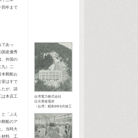
十四年まで
れであっ
の国産優秀
は、外国の
二九）二
日本郵船お
公室はすで
したが、請
工は本店工
台湾電力株式会社
日月潭発電所
〈台湾〉昭和9年9月竣工
」と「ぶえ
本郵船のア
た。当時大
た材料、工