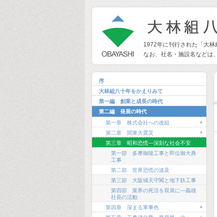
1972年に刊行された「大
なお、社名・施設名などは
序
大林組八十年をかえりみて
第一編 創業と成長の時代
第二編 発展の時代
+
第一章 株式会社への改組
+
第二章 関東大震災
第三章 昭和恐慌―深刻な社会不安
第一節 多摩御陵工事と即位御大典
工事
第二節 世界恐慌の波及
第三節 大阪城天守閣と地下鉄工事
第四節 業界の死活を双肩に―義雄
社長の活動
+
第四章 深まる軍事色