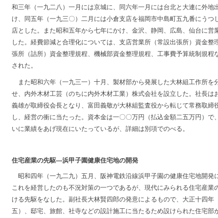
和三年（一九二八）一月には京城に、同六年一月には台北と大連に外地
け、同五年（一九三〇）二月には小倉支店を福岡市中島町五九番にうつ
店とした。また昭和五年から七年にかけ、金沢、静岡、広島、仙台に営
した。経費節減と合理化については、支店営業所（常設出張所）資金整
張所（詰所）資金整理規程、機械部資金整理規程、工事費予算統制規程
された。
また昭和六年（一九三一）十月、製材部から発展した大林組工作所を
せ、内外木材工芸（のちに内外木材工業）株式会社を設立した。社長は
義雄が取締役会長となり、富田義敬が大林組監査役から転じて常務取締
し、経営の衝に当たった。資本金は一〇〇万円（払込金額二五万円）で
いに業績をあげ現在にいたっているが、詳細は別項でのべる。
住宅産業の先駆―浜甲子園健康住宅地の開発
昭和四年（一九二九）五月、阪神電鉄沿線浜甲子園の健康住宅地開発
これを経営したのも不況対策の一つであるが、現代にみられる住宅産業
ける先駆をなした。副社長大林賢四郎の発意によるもので、大正十四年
五）、邸宅、旅館、社寺などの設計施工に当たるため設けられた住宅部