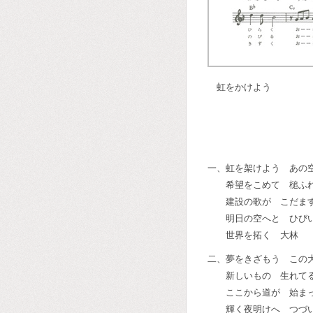
虹をかけよう
一、虹を架けよう あの
希望をこめて 槌ふ
建設の歌が こだま
明日の空へと ひび
世界を拓く 大林
二、夢をきざもう この
新しいもの 生れて
ここから道が 始ま
輝く夜明けへ つづ