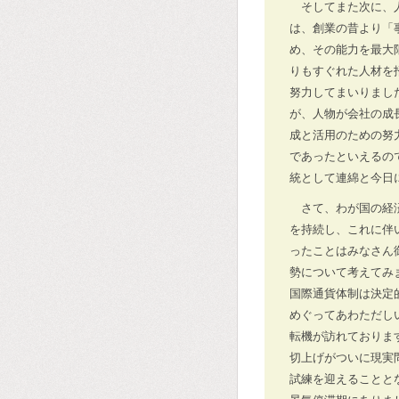
そしてまた次に、
は、創業の昔より「
め、その能力を最大
りもすぐれた人材を
努力してまいりまし
が、人物が会社の成
成と活用のための努
であったといえるの
統として連綿と今日
さて、わが国の経
を持続し、これに伴
ったことはみなさん
勢について考えてみ
国際通貨体制は決定
めぐってあわただし
転機が訪れておりま
切上げがついに現実
試練を迎えることと