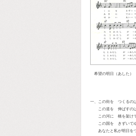
希望の明日（あした）
一、この街を つくるの
この道を 伸ばすの
この河に 橋を架け
この国を きずいて
あなたと私が明日を