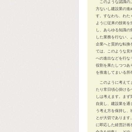
このような認識の
方ないし建設業の進
す。すなわち、わた
ように従来の技術を
し、あらゆる知識の
した業務を行ない、
企業へと質的な転換
ては、このような見
への進出などを行な
役割を果たしつつあ
を推進してまいる所
このように考えて
たり常日頃心掛ける
しは考えます。まず
自覚し、建設業を通
う考え方を保持し、
とが大切であります
に即応した経営計画
合力を結集し、どの