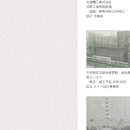
大福機工株式会社
日野工場用地造成
〈滋賀〉昭和46年11月竣工
設計 大林組
千代田区立総合体育館・総合
育センター
〈東京〉竣工予定-47年10月
設立 カトー設計事務所