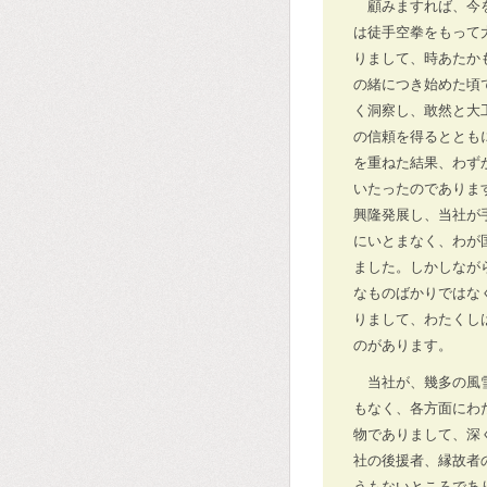
顧みますれば、今
は徒手空拳をもって
りまして、時あたか
の緒につき始めた頃
く洞察し、敢然と大
の信頼を得るととも
を重ねた結果、わず
いたったのでありま
興隆発展し、当社が
にいとまなく、わが
ました。しかしなが
なものばかりではな
りまして、わたくし
のがあります。
当社が、幾多の風
もなく、各方面にわ
物でありまして、深
社の後援者、縁故者
うもないところであ