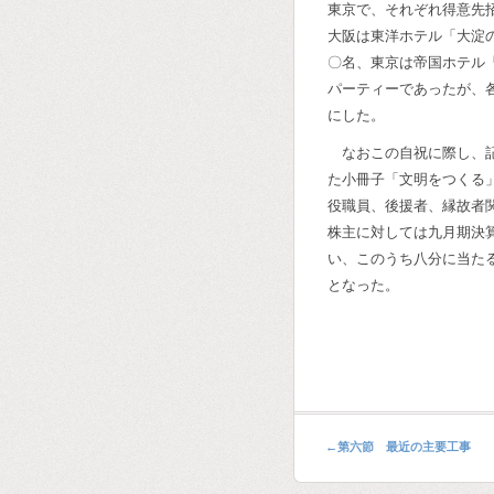
東京で、それぞれ得意先
大阪は東洋ホテル「大淀
〇名、東京は帝国ホテル
パーティーであったが、
にした。
なおこの自祝に際し、
た小冊子「文明をつくる
役職員、後援者、縁故者
株主に対しては九月期決
い、このうち八分に当た
となった。
←
第六節 最近の主要工事