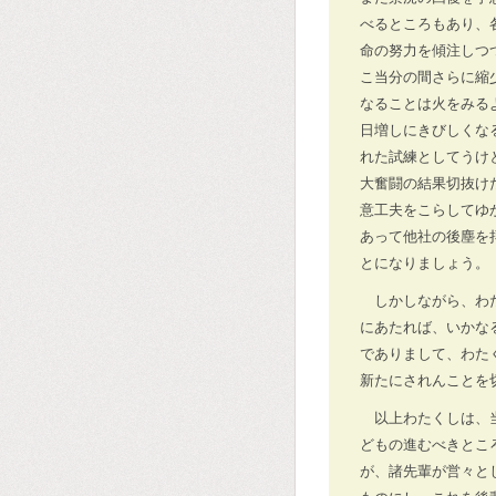
べるところもあり、
命の努力を傾注しつ
こ当分の間さらに縮
なることは火をみる
日増しにきびしくな
れた試練としてうけ
大奮闘の結果切抜け
意工夫をこらしてゆ
あって他社の後塵を
とになりましょう。
しかしながら、わ
にあたれば、いかな
でありまして、わた
新たにされんことを
以上わたくしは、
どもの進むべきとこ
が、諸先輩が営々と