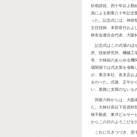
杉相談役、四十年以上勤
員による創業八十年記念
った。記念式には、神前
主任技師、本部長付およ
林友会連合会代表、大阪
記念式はこの式場のほ
所、技術研究所、機械工
等、大林組のあらゆる機
場関係では式次第を省略
が、東京本社、各支店お
をのべた。式後、正午か
い、業務に支障のないも
同夜六時からは、大阪
た。大林社長以下役員幹
林不動産、東洋ビルサー
からこの日のよろこびを
これに引きつづき、翌