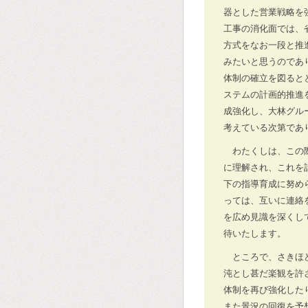
器とした営業戦略を
工事の消化面では、
方式をなお一段と推
みたいと思うのであ
体制の確立を図ると
ステムの計画的推進
成強化し、大林グル
考えている次第であ
わたくしは、この
に理解され、これを
下の指導育成に努め
っては、互いに連絡
を広め見識を深くし
待いたします。
ところで、さきほ
沌とし甚だ楽観を許
体制を再び強化した
また景況の回復を予