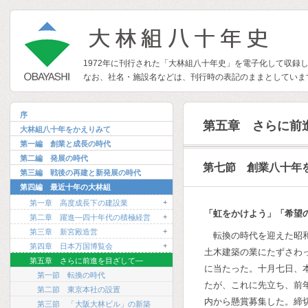
1972年に刊行された「大林組八十年史」を電子化して収録
なお、社名・施設名などは、刊行時の表記のままとしていま
序
第五章 さらに前
大林組八十年をかえりみて
第一編 創業と成長の時代
第二編 発展の時代
第七節 創業八十年
第三編 戦後の再建と新発展の時代
第四編 最近十年の大林組
+
第一章 高度成長下の建設業
「虹をかけよう」「希望
+
第二章 躍進―四十年代の積極経営
+
第三章 新宮殿造営
転換の時代を迎えた昭
+
第四章 日本万国博覧会
土木建築の業にたずさわ
第五章 さらに前進を目ざして―
に当たった。十月七日、
第一節 転換の時代
たが、これに先立ち、前
第二節 東京本社の設置
内から懸賞募集した。締
第三節 「大阪大林ビル」の新築