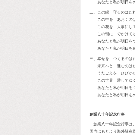
あなたと私が明日を
二、この緑 守るのはだ
この空を あおぐの
この花を 大事にし
この朝に でかけて
あなたと私が明日を
あなたと私が明日を
三、幸せを つくるのは
未来へと 進むのは
うたごえを ひびか
この世界 愛してゆ
あなたと私が明日を
あなたと私が明日を
創業八十年記念行事
創業八十年記念行事は
国内はもとより海外駐在