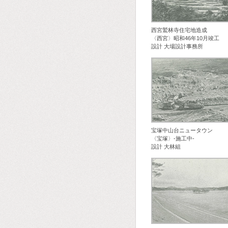
西宮鷲林寺住宅地造成
〈西宮〉昭和46年10月竣工
設計 大場設計事務所
宝塚中山台ニュータウン
〈宝塚〉-施工中-
設計 大林組