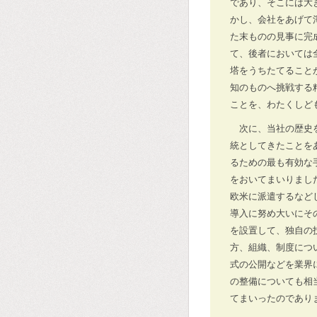
であり、そこには大
かし、会社をあげて
た末ものの見事に完
て、後者においては
塔をうちたてること
知のものへ挑戦する
ことを、わたくしど
次に、当社の歴史
統としてきたことを
るための最も有効な
をおいてまいりまし
欧米に派遣するなど
導入に努め大いにそ
を設置して、独自の
方、組織、制度につ
式の公開などを業界
の整備についても相
てまいったのであり