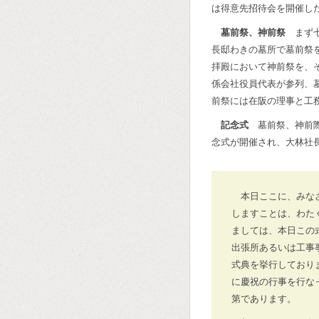
は得意先招待会を開催し
墓前祭、神前祭
まず七
長邸わきの墓所で墓前祭
拝殿において神前祭を、
係会社役員代表が参列、
前祭には在阪の理事と工
記念式
墓前祭、神前際
念式が開催され、大林社
本日ここに、みな
しますことは、わた
ましては、本日この
出張所あるいは工事
式典を挙行しており
に慶祝の行事を行な
第であります。