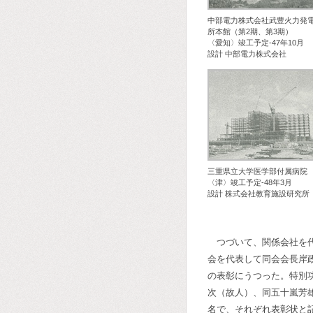
中部電力株式会社武豊火力発
所本館（第2期、第3期）
〈愛知〉竣工予定-47年10月
設計 中部電力株式会社
三重県立大学医学部付属病院
〈津〉竣工予定-48年3月
設計 株式会社教育施設研究所
つづいて、関係会社を
会を代表して同会会長岸
の表彰にうつった。特別
次（故人）、同五十嵐芳
名で、それぞれ表彰状と