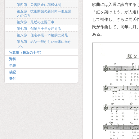
歌曲には入選に該当する
第四節 公害防止に積極体制
第五節 技術開発の新傾向―他産業
「虹を架けよう」が入選
との協力
して補作し、さらに同氏
第六節 最近の主要工事
氏が作曲して、同年九月
第七節 創業八十年を迎える
ある。
第八節 住宅事業―本格的に発足
第九節 結語―輝かしい未来に向か
って
写真集（最近の十年）
資料
年表
後記
奥付