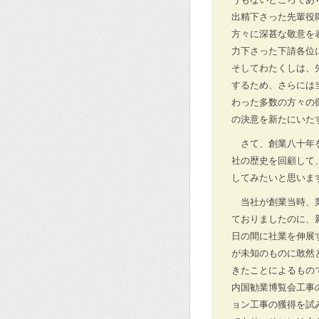
出精下さった先輩役
方々に深甚な敬意を
力下さった下請各位
そしてわたくしは、
するため、さらには
わった多数の方々の
の決意を新たにいた
さて、創業八十年
社の歴史を回顧して
してみたいと思いま
当社が創業当時、
ておりましたのに、
日の間に社業を伸展
が未知のものに敢然
きたことによるもの
内国勧業博覧会工事
ョン工事の獲得を試