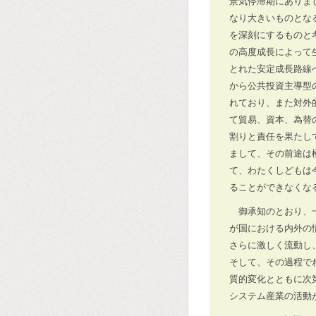
景気停滞期にありま
なり大きいものとな
を深刻にするものと
の高度成長によって
とれた安定成長路線
から公共投資主導型
れており、また対外
て貿易、資本、為替
割りと責任を果たし
まして、その前途は
て、わたくしどもは
ることができなくな
御承知のとおり、
が国における内外の
さらに激しく流動し
そして、その過程で
質的変化とともに次
システム産業の活動