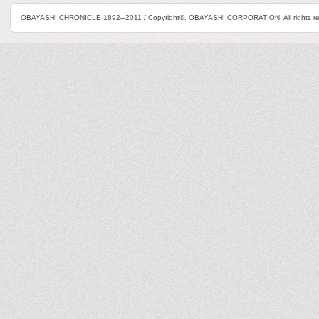
OBAYASHI CHRONICLE 1892─2011 / Copyright©. OBAYASHI CORPORATION. All rights re