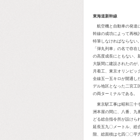
東海道新幹線
航空機と自動車の発達
幹線の成功によって再検
特筆しなければならない
「弾丸列車」の名で存在
の高度成長にともない、
大阪間に建設されたのが
月着工、東京オリンピッ
全線五一五キロが開通し
デル地区となった二宮工
の両ターミナルである。
東京駅工事は昭和三十
洲本屋の間に、八番、九
どる総合指令所が設けら
延長五九〇メートル、総
階、総面積は七四〇〇平