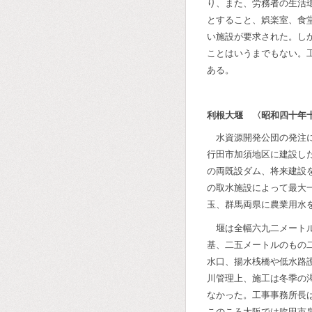
り、また、労務者の生活
とすること、娯楽室、食
い施設が要求された。し
ことはいうまでもない。
ある。
利根大堰 〈昭和四十年
水資源開発公団の発注
行田市加須地区に建設し
の両既設ダム、将来建設
の取水施設によって最大
玉、群馬両県に農業用水
堰は全幅六九二メート
基、二五メートルのもの
水口、揚水桟橋や低水路
川管理上、施工は冬季の
なかった。工事事務所長
このころ大阪では吹田市