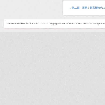
←
第二節 幕開く超高層時代 1
OBAYASHI CHRONICLE 1892─2011 / Copyright©. OBAYASHI CORPORATION. All rights re