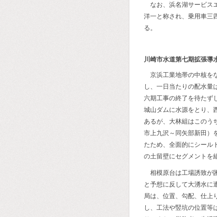
なお、浜名湖サービス
洋一と称され、乗用車三
る。
川崎市水道第七期拡張導
京浜工業地帯の中核を
し、一日当たりの配水量
六期工事の終了を待たず
城山ダムに水源をとり、
あるが、大林組はこのう
市上九沢～同矢部新田）
たため、全面的にシール
の土留壁にセグメントを
相模原台は工場誘致が
と予想に反して大湧水に
局は、位置、勾配、仕上
し、工法や竪坑の位置等