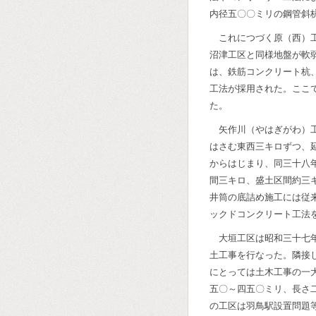
内径五〇〇ミリの鋼管斜
これにつづく原（西）
沼津工区と同様地盤が軟
は、鉄筋コンクリート杭
工法が採用された。ここ
た。
矢作川（やはぎがわ）
はさむ東西三キロずつ、
からはじまり、同三十八
間三キロ、盛土区間約三
井筒の底詰め施工には従
ックドコンクリート工法
大垣工区は昭和三十七
土工事を行なった。隣接
にとっては土木工事の一
五〇～四五〇ミリ、長さ
の工区は羽鳥駅設置問題