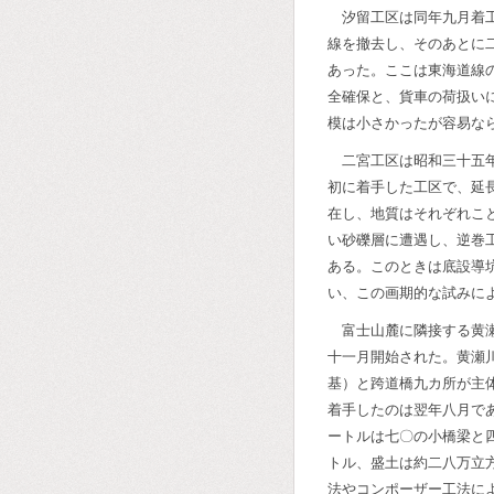
汐留工区は同年九月着
線を撤去し、そのあとに
あった。ここは東海道線
全確保と、貨車の荷扱い
模は小さかったが容易な
二宮工区は昭和三十五
初に着手した工区で、延
在し、地質はそれぞれこ
い砂礫層に遭遇し、逆巻
ある。このときは底設導
い、この画期的な試みに
富士山麓に隣接する黄
十一月開始された。黄瀬
基）と跨道橋九カ所が主
着手したのは翌年八月で
ートルは七〇の小橋梁と
トル、盛土は約二八万立
法やコンポーザー工法に