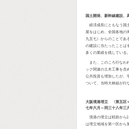
国土開発、新幹線建設、
経済成長にともなう国
屋をはじめ、全国各地の
九五七）からのことであ
の建設に当たったことは
多くの業績を残している
また、このころ行なわ
ック関連の土木工事を含
公共投資も増加したが、
ついて、当時大林組が行
大阪境港埋立 〈第五区
七年六月～同三十八年三
境港の埋立は戦前から
は埋立地域を第一区から