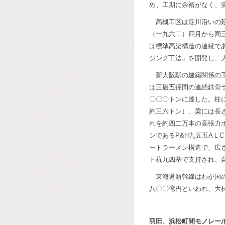
め、工期に余裕がなく、
高槻工区は淀川沿いの
（一九六二）四月から同
は標準高架構造の連続で
ジング工法」を開発し、
新大阪駅の建築関係の
は三層五径間の連続鉄骨
〇〇〇トンに達した。柱
約三六トン）、梁には長
れを約四二万本の高張力
ンであるP&H九五五AＬ
ートラーメン構造で、広
ト杭九四基で支持され、
東海道新幹線はわが国
八〇〇億円といわれ、大
羽田、浜松町間モノレー