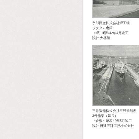
宇部興産株式会社堺工場
ラクタム倉庫
〈堺〉昭和42年4月竣工
設計 大林組
三井造船株式会社玉野造船所
3号船渠（延長）
〈倉敷〉昭和42年5月竣工
設計 日建設計工務株式会社