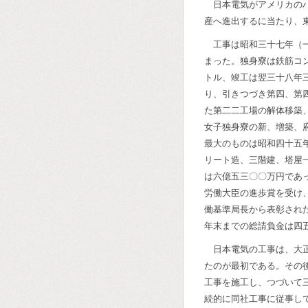
日本電気がアメリカの
産へ進出するに当たり、
工事は昭和三十七年（
まった。独身寮は鉄筋コ
トル、竣工は翌三十八年
り、引きつづき第四、第
た第二二工場の解体移築
女子独身寮の新、増築、
最大のものは昭和四十五
リート造、三階建、塔屋
は六億五三〇〇万円であ
労働大臣の進歩賞を受け
働基準局長から表彰され
年末までの総請負金は四
日本電気の工事は、大
たのが最初である。その
工事を施工し、つづいて
続的に同社工事に従事し