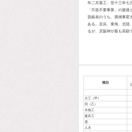
年二月着工、翌十三年七
「不急不要事業」の最後
賃銀表のうち、満洲事変
ある。京浜、東海、北陸
るが、京阪神が最も高額
職別
（
大工（甲）
同（乙）
木挽工
建具工
鳶
人夫