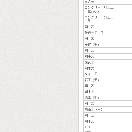
女人夫
コンクリート打土工
（世話役）
コンクリート打土工
（甲）
同（乙）
普通土工（甲）
同（乙）
左官（甲）
同（乙）
同手元
煉瓦工
同手元
タイル工
石工（甲）
同（乙）
同手元
錺工（甲）
同（乙）
鉄筋工（甲）
同（乙）
同手元
鉄工