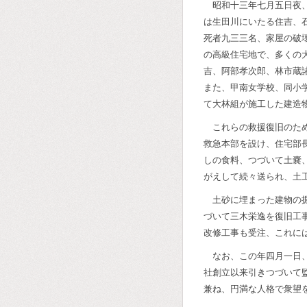
昭和十三年七月五日夜
は生田川にいたる住吉、
死者九三三名、家屋の破
の高級住宅地で、多くの
吉、阿部孝次郎、林市蔵
また、甲南女学校、同小
て大林組が施工した建造
これらの救援復旧のた
救急本部を設け、住宅部
しの食料、つづいて土嚢
がえして続々送られ、土
土砂に埋まった建物の
づいて三木栄逸を復旧工
改修工事も受注、これに
なお、この年四月一日
社創立以来引きつづいて
兼ね、円満な人格で衆望