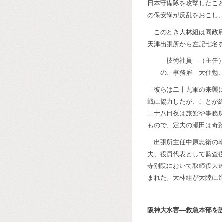
日本守備隊を攻撃したこ
の保安隊が反乱をおこし
このとき大林組は同政
天津出張所から左記七名
技術社員―（主任
の、事務雇―大住勉
彼らは二十九軍の来襲
戦に協力したが、ことが
二十八日夜は旅館や事務
もので、定夫の瀬田は奇
出張所主任中原忠衛の
夫、役員代表として監査
寺別院において取締役大
まれた。大林組が大陸に
阪神大水害―救急本部を