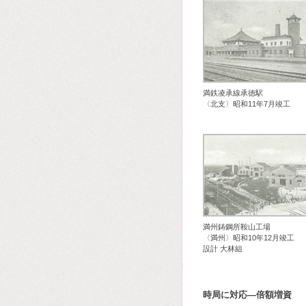
満鉄凌承線承徳駅
〈北支〉昭和11年7月竣工
満州鋳鋼所鞍山工場
〈満州〉昭和10年12月竣工
設計 大林組
時局に対応―倍額増資