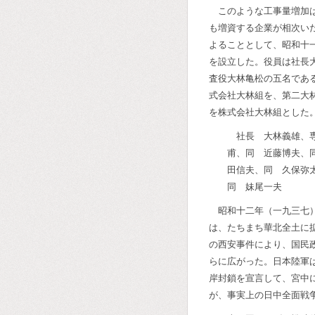
このような工事量増加
も増資する企業が相次い
よることとして、昭和十
を設立した。役員は社長
査役大林亀松の五名であ
式会社大林組を、第二大
を株式会社大林組とした
社長 大林義雄、
甫、同 近藤博夫、
田信夫、同 久保弥
同 妹尾一夫
昭和十二年（一九三七
は、たちまち華北全土に
の西安事件により、国民
らに広がった。日本陸軍
岸封鎖を宣言して、宮中
が、事実上の日中全面戦