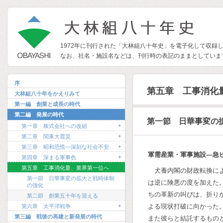
1972年に刊行された「大林組八十年史」を電子化して収録
なお、社名・施設名などは、刊行時の表記のままとしていま
序
第五章 工事消化
大林組八十年をかえりみて
第一編 創業と成長の時代
第二編 発展の時代
第一節 日華事変の
+
第一章 株式会社への改組
+
第二章 関東大震災
+
第三章 昭和恐慌―深刻な社会不安
軍需産業・軍事施設―急
+
第四章 深まる軍事色
第五章 工事消化量、業界第一位へ
犬養内閣の財政転換に
第一節 日華事変の拡大と戦時体制
は逆に険悪の度を加えた
の強化
ちの革新の叫びは、折り
第二節 創業五十年を迎える
+
よる現状打破に向かった
第六章 太平洋戦争
第三編 戦後の再建と新発展の時代
また彼らと結託するもの