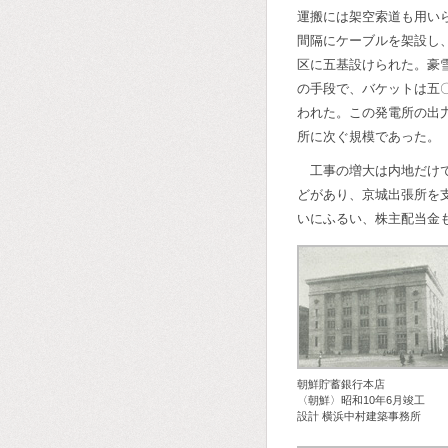
運搬には架空索道も用い
間隔にケーブルを架設し
区に五基設けられた。豪
の手段で、バケットは五
われた。この発電所の出
所に次ぐ規模であった。
工事の増大は内地だけ
どがあり、京城出張所を
いにふるい、株主配当金
朝鮮貯蓄銀行本店
〈朝鮮〉昭和10年6月竣工
設計 横浜中村建築事務所