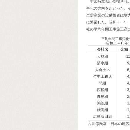
非常時意識が高揚され
事化の方向をたどった。
軍需産業の設備投資は増
に繁栄した。昭和十一年
社の平均年間工事施工高
平均年間工事消化
（昭和11～15年
会社名
金額
大林組
11
清水組
9
大倉土木
6
竹中工務店
4
間組
4
西松組
3
鹿島組
2
鴻池組
1
錢高組
1
広島藤田組
1
古川修氏著「日本の建設