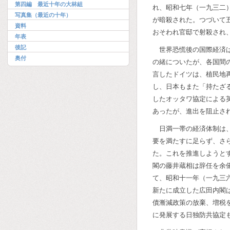
第四編 最近十年の大林組
れ、昭和七年（一九三二
写真集（最近の十年）
が暗殺された。つづいて
資料
おそわれ官邸で射殺され
年表
後記
世界恐慌後の国際経済
奥付
の緒についたが、各国間
言したドイツは、植民地
し、日本もまた「持たざ
したオッタワ協定による
あったが、進出を阻止さ
日満一帯の経済体制は
要を満たすに足らず、さ
た。これを推進しようと
閣の藤井蔵相は辞任を余
て、昭和十一年（一九三
新たに成立した広田内閣
債漸減政策の放棄、増税
に発展する日独防共協定