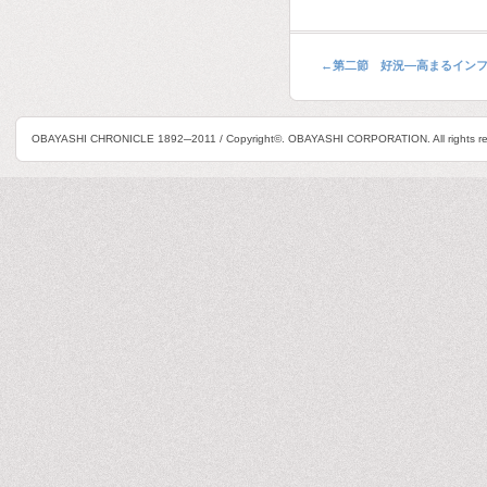
←
第二節 好況―高まるイン
OBAYASHI CHRONICLE 1892─2011 / Copyright©. OBAYASHI CORPORATION. All rights re