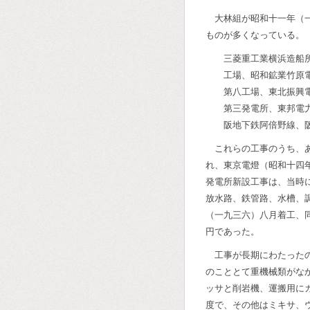
大林組が昭和十一年（
ものが多くなっている。
三菱重工業横浜造船
工場、昭和鉱業竹原
第八工場、東北振興
第三発電所、東邦電
阪地下鉄阿倍野線、
これらの工事のうち、
れ、東京電燈（昭和十四
発電所新設工事は、当時
放水路、鉄管路、水槽、
（一九三六）八月着工、
円であった。
工事が長期にわたった
のこととて重機械類がな
ッサと削岩機、運搬用に
度で、その他はミキサ、