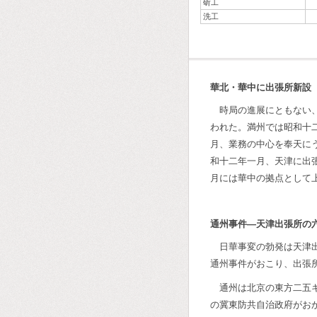
斫工
洗工
華北・華中に出張所新設
時局の進展にともない
われた。満州では昭和十
月、業務の中心を奉天に
和十二年一月、天津に出
月には華中の拠点として
通州事件―天津出張所の
日華事変の勃発は天津
通州事件がおこり、出張
通州は北京の東方二五
の冀東防共自治政府がお