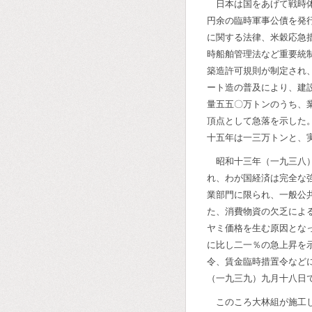
日本は国をあげて戦時
円余の臨時軍事公債を発
に関する法律、米穀応急
時船舶管理法など重要統
築造許可規則が制定され
ート造の普及により、建
量五五〇万トンのうち、
頂点として急落を示した
十五年は一三万トンと、
昭和十三年（一九三八
れ、わが国経済は完全な
業部門に限られ、一般公
た、消費物資の欠乏によ
ヤミ価格を生む原因とな
に比し二一％の急上昇を
令、賃金臨時措置令など
（一九三九）九月十八日
このころ大林組が施工