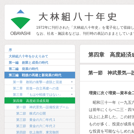
1972年に刊行された「大林組八十年史」を電子化して収録
なお、社名・施設名などは、刊行時の表記のままとしていま
序
第四章 高度経済
大林組八十年をかえりみて
第一編 創業と成長の時代
第二編 発展の時代
第一節 神武景気―
第三編 戦後の再建と新発展の時代
+
第一章 敗戦の衝撃―虚脱と混迷
+
第二章 前進―自立再建への道
増資に次ぐ増資―資本金
+
第三章 「もはや戦後ではない」
第四章 高度経済成長期
昭和三十一年（一九五
第一節 神武景気―設備投資ブーム
は前年にくらべ二三・四
第二節 株式の公開
以上に上昇した。この好
第三節 黄金の六〇年代 1
ものが多く、投資が成長
第三節 黄金の六〇年代 2
な投資を可能ならしめた
第四節 吹上御所、東宮御所