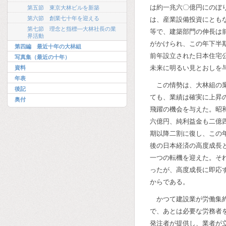
は約一兆六〇億円にのぼ
第五節 東京大林ビルを新築
第六節 創業七十年を迎える
は、産業設備投資にとも
第七節 理念と指標―大林社長の業
等で、建築部門の伸長は
界活動
がかけられ、この年下半
第四編 最近十年の大林組
前年設立された日本住宅
写真集（最近の十年）
未来に明るい見とおしを
資料
年表
この情勢は、大林組の
後記
ても、業績は確実に上昇
奥付
飛躍の機会を与えた。昭
六億円、純利益金も二億
期以降二割に復し、この
後の日本経済の高度成長
一つの転機を迎えた。そ
ったが、高度成長に即応
からである。
かつて建設業が労働集
で、あとは必要な労務者
発注者が提供し、業者が