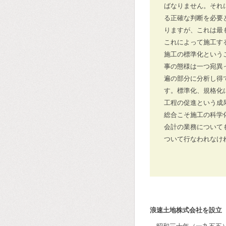
ばなりません。それ
る正確な判断を必要
りますが、これは最
これによって施工す
施工の標準化という
事の態様は一つ宛異
遍の部分に分析し得
す。標準化、規格化
工程の促進という成
総合こそ施工の科学
会計の業務について
ついて行なわれなけ
浪速土地株式会社を設立