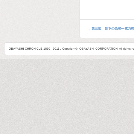
←
第三節 刻下の急務―電力
OBAYASHI CHRONICLE 1892─2011 / Copyright©. OBAYASHI CORPORATION. All rights re