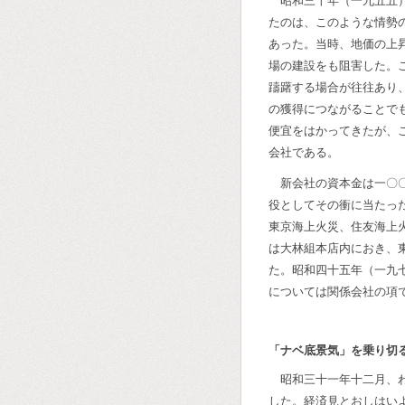
昭和三十年（一九五五
たのは、このような情勢
あった。当時、地価の上
場の建設をも阻害した。
躊躇する場合が往往あり
の獲得につながることで
便宜をはかってきたが、
会社である。
新会社の資本金は一〇
役としてその衝に当たっ
東京海上火災、住友海上
は大林組本店内におき、
た。昭和四十五年（一九
については関係会社の項
「ナベ底景気」を乗り切
昭和三十一年十二月、
した。経済見とおしはい