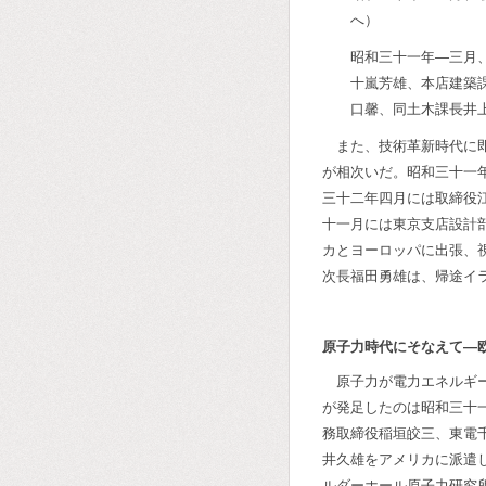
へ）
昭和三十一年―三月
十嵐芳雄、本店建築
口馨、同土木課長井
また、技術革新時代に
が相次いだ。昭和三十一
三十二年四月には取締役
十一月には東京支店設計
カとヨーロッパに出張、
次長福田勇雄は、帰途イ
原子力時代にそなえて―
原子力が電力エネルギ
が発足したのは昭和三十
務取締役稲垣皎三、東電
井久雄をアメリカに派遣
ルダーホール原子力研究