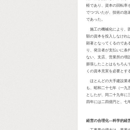
軽であり、資本の回転率
でつづいたが、技術の急
であった。
施工の機械化により、
額の資本を投入しなけれ
顕著となってくるのであ
り、発注者が支払いに条
ない、支店、営業所の増
膨張したことはもちろん
くの資本充実を必要とす
ほとんどの大手建設業
も、昭和二十七年（一九
としたが、同二十九年に
四年には二四億円と、七
経営の合理化―科学的経
工事量の増大は、業界