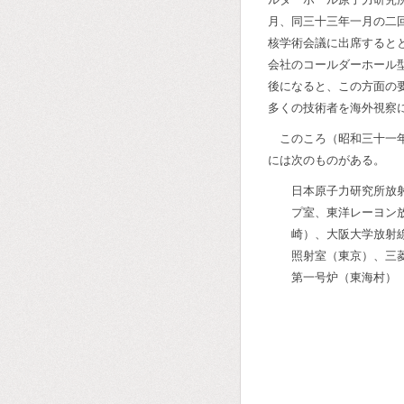
月、同三十三年一月の二
核学術会議に出席すると
会社のコールダーホール
後になると、この方面の
多くの技術者を海外視察
このころ（昭和三十一
には次のものがある。
日本原子力研究所放
プ室、東洋レーヨン
崎）、大阪大学放射線
照射室（東京）、三
第一号炉（東海村）