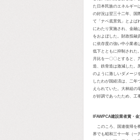
た日本民族のエネルギー
の好況は翌三十二年、国
て「ナベ底景気」とよば
にわたり実施され、金融
をおよぼした。財政投融
に依存度の強い中小業者
低下とともに抑制された
月比を一〇〇とすると、
造、鉄骨造は激減した。
のように激しいダメージ
したわが国経済は、二年
えられていた。大林組の
が好調であったため、工
IFAWPCA建設業者賞・
このころ、国連復帰を
界でも昭和三十一年（一