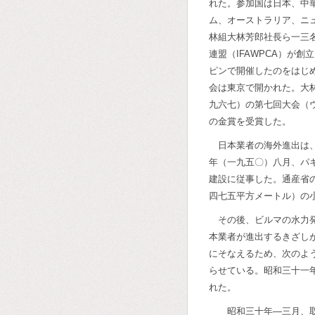
れた。参加国は日本、中
ム、オーストラリア、ニ
林組大林芳郎社長ら一三
連盟（IFAWPCA）が
ピンで開催したのをはじ
会は東京で開かれた。大
九六七）の第七回大会（ウ
の金賞を受賞した。
日本業者の海外進出は
年（一九五〇）八月、パ
建設に従事した。通産省
四七五平方メートル）の
その後、ビルマの水力
本業者が進出するきざし
にそなえるため、次のよ
らせている。昭和三十一
れた。
昭和三十年―三月、