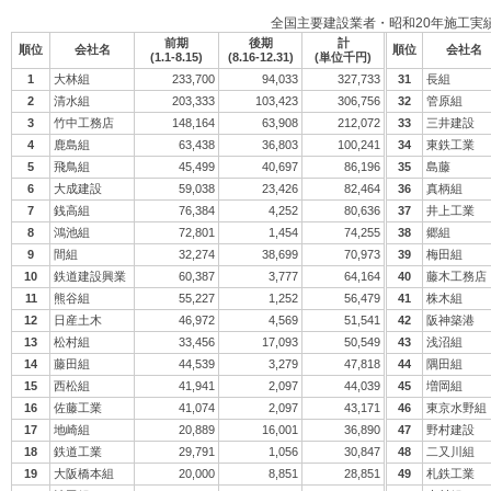
全国主要建設業者・昭和20年施工実
前期
後期
計
順位
会社名
順位
会社名
(1.1-8.15)
(8.16-12.31)
(単位千円)
1
大林組
233,700
94,033
327,733
31
長組
2
清水組
203,333
103,423
306,756
32
管原組
3
竹中工務店
148,164
63,908
212,072
33
三井建設
4
鹿島組
63,438
36,803
100,241
34
東鉄工業
5
飛鳥組
45,499
40,697
86,196
35
島藤
6
大成建設
59,038
23,426
82,464
36
真柄組
7
銭高組
76,384
4,252
80,636
37
井上工業
8
鴻池組
72,801
1,454
74,255
38
郷組
9
間組
32,274
38,699
70,973
39
梅田組
10
鉄道建設興業
60,387
3,777
64,164
40
藤木工務店
11
熊谷組
55,227
1,252
56,479
41
株木組
12
日産土木
46,972
4,569
51,541
42
阪神築港
13
松村組
33,456
17,093
50,549
43
浅沼組
14
藤田組
44,539
3,279
47,818
44
隅田組
15
西松組
41,941
2,097
44,039
45
増岡組
16
佐藤工業
41,074
2,097
43,171
46
東京水野組
17
地崎組
20,889
16,001
36,890
47
野村建設
18
鉄道工業
29,791
1,056
30,847
48
二又川組
19
大阪橋本組
20,000
8,851
28,851
49
札鉄工業