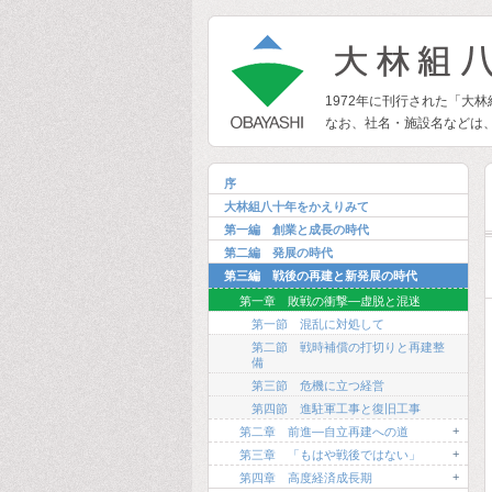
1972年に刊行された「大
なお、社名・施設名などは
序
大林組八十年をかえりみて
第一編 創業と成長の時代
第二編 発展の時代
第三編 戦後の再建と新発展の時代
第一章 敗戦の衝撃―虚脱と混迷
第一節 混乱に対処して
第二節 戦時補償の打切りと再建整
備
第三節 危機に立つ経営
第四節 進駐軍工事と復旧工事
+
第二章 前進―自立再建への道
+
第三章 「もはや戦後ではない」
+
第四章 高度経済成長期