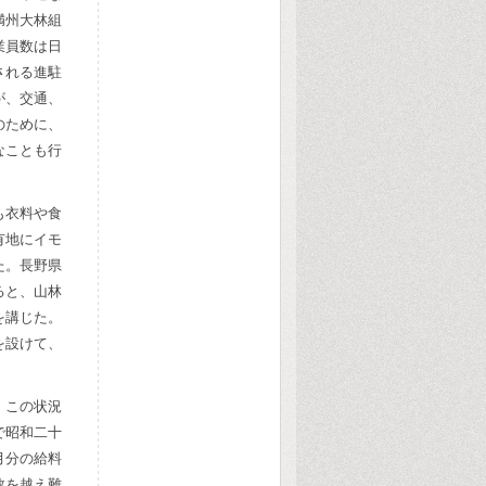
満州大林組
業員数は日
される進駐
が、交通、
のために、
なことも行
も衣料や食
有地にイモ
た。長野県
ると、山林
を講じた。
を設けて、
、この状況
で昭和二十
月分の給料
数を越え難