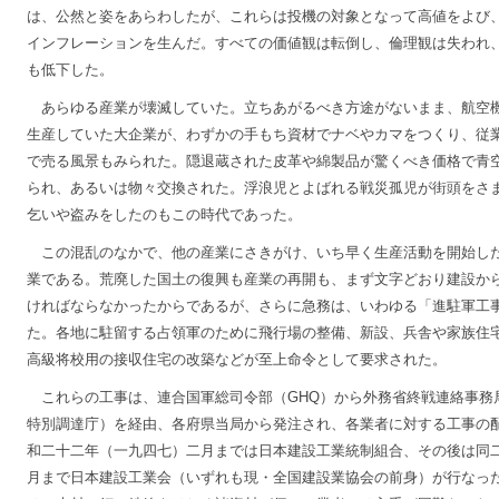
は、公然と姿をあらわしたが、これらは投機の対象となって高値をよび
インフレーションを生んだ。すべての価値観は転倒し、倫理観は失われ
も低下した。
あらゆる産業が壊滅していた。立ちあがるべき方途がないまま、航空
生産していた大企業が、わずかの手もち資材でナベやカマをつくり、従
で売る風景もみられた。隠退蔵された皮革や綿製品が驚くべき価格で青
られ、あるいは物々交換された。浮浪児とよばれる戦災孤児が街頭をさ
乞いや盗みをしたのもこの時代であった。
この混乱のなかで、他の産業にさきがけ、いち早く生産活動を開始し
業である。荒廃した国土の復興も産業の再開も、まず文字どおり建設か
ければならなかったからであるが、さらに急務は、いわゆる「進駐軍工
た。各地に駐留する占領軍のために飛行場の整備、新設、兵舎や家族住
高級将校用の接収住宅の改築などが至上命令として要求された。
これらの工事は、連合国軍総司令部（GHQ）から外務省終戦連絡事務
特別調達庁）を経由、各府県当局から発注され、各業者に対する工事の
和二十二年（一九四七）二月までは日本建設工業統制組合、その後は同
月まで日本建設工業会（いずれも現・全国建設業協会の前身）が行なっ