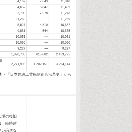
4,167
7,643
11,810
4,652
6,847
11,499
3,700
7,578
11,278
11,269
―
11,269
5,827
4,810
10,637
9,831
544
10,375
10,051
―
10,051
10,050
―
10,050
9,227
―
9,227
1,828,733
615,062
2,453,795
組
社
2,271,993
1,202,151
3,294,144
査・「日本建設工業統制組合沿革史」から
工場の復旧
は、臨時建
フレ昂進な