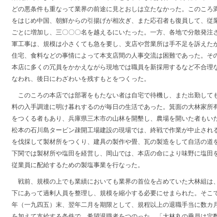
どの悪条件も重なって業界の前途に見とおしは立たなかった。このころ
をはじめ中国、朝鮮からの引揚げが相次ぎ、また応召者も復員して、従
ごとに増加し、三〇〇〇名を越えるにいたった。一方、各地で分散発注
軍工事は、規模は小さくても急を要し、支店や営業所は手不足を訴えた
住宅、食料などの事情によって本支店間の人事交流は困難であった。そ
本店に多くの冗員をかかえながら現地では職員を新採用するなど不合理
なわれ、後日にわざわいを残すもとをつくった。
このころの本店では部署をもたない者は自宅で待機し、また出勤して
料の入手調達に明け暮れするのが毎日の生活であった。箕面の大林家所
をつくる者もあり、兵庫県三木市の山林を開墾し、農場を開いた者もい
松本の石川島タービン疎開工場建設の現場では、終戦で作業が中止され
を伐採して製材所をつくり、建具の製作や畳、瓦の製造をして自活の道
下関では製材所や塩田を経営し、岡山では、本店の命により味野に塩田
従業員に配給するための製塩事業を行なった。
戦前、規模の上でも業績においても業界の首位を占めていた大林組は
下にあって過剰人員を整理し、規模を縮小する必要にせまられた。そこ
年（一九四五）末、翌年二月を期限として、規程以上の退職手当に数カ
を加えて支給する条件で、希望退職者をつのった。「大林丸の乗員は定