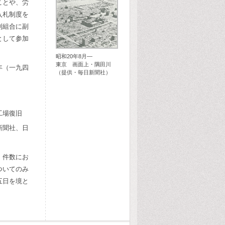
ことや、労
入札制度を
制組合に副
として参加
昭和20年8月―
東京 画面上・隅田川
年（一九四
（提供・毎日新聞社）
工場復旧
新聞社、日
、件数にお
ついてのみ
五日を境と