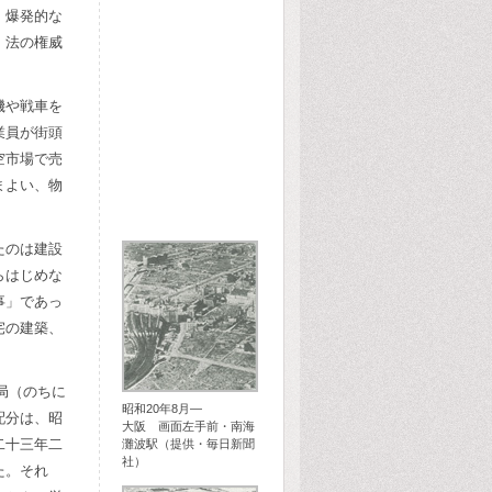
、爆発的な
、法の権威
機や戦車を
業員が街頭
空市場で売
まよい、物
たのは建設
らはじめな
事」であっ
宅の建築、
局（のちに
昭和20年8月―
配分は、昭
大阪 画面左手前・南海
二十三年二
灘波駅（提供・毎日新聞
社）
た。それ