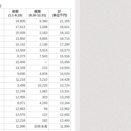
績
前期
後期
計
(1.1-8.15)
(8.16-12.31)
(単位千円)
14,805
6,360
21,165
17,613
1,008
18,621
15,939
2,163
18,102
13,850
4,865
18,715
15,152
2,138
17,290
13,559
3,014
16,573
8,373
7,543
15,916
15,456
―
15,456
14,339
215
14,554
9,690
4,834
14,524
11,218
3,210
14,428
3,499
10,225
13,724
12,249
1,082
13,331
12,955
303
13,258
8,871
4,293
13,164
12,863
99
12,962
12,570
122
12,692
12,218
182
12,400
11,896
回答未着
11,896