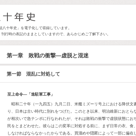
林組八十年史」を電子化して収録しています。
、刊行時の表記のままとしていますので、あらかじめご了解下さい。
第一章 敗戦の衝撃―虚脱と混迷
第一節 混乱に対処して
至上命令―「進駐軍工事」
昭和二十年（一九四五）九月二日、米艦ミズーリ号上における降伏文
り、日本は古い時代に別れをつげた。このとき以来、明治維新におとら
が相次いで急テンポに行なわれたが、それは敗戦の衝撃で虚脱状態にお
民をとまどわせた。彼らはこの変革に対処する前に、まず日常の衣、食
しなければならなかったからである。買溜めや隠匿によって一部に偏在