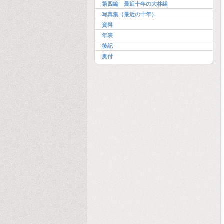
第四編 最近十年の大林組
写真集（最近の十年）
資料
年表
後記
奥付