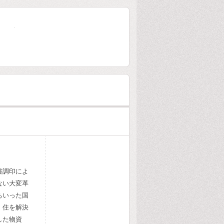
大林組80年史
書調印によ
ない大変革
ちいった国
、住を解決
した物資