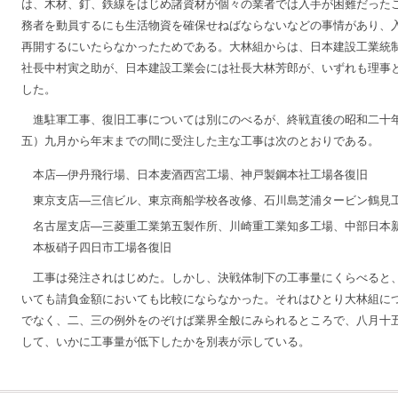
は、木材、釘、鉄線をはじめ諸資材が個々の業者では入手が困難だった
務者を動員するにも生活物資を確保せねばならないなどの事情があり、
再開するにいたらなかったためである。大林組からは、日本建設工業統
社長中村寅之助が、日本建設工業会には社長大林芳郎が、いずれも理事
した。
進駐軍工事、復旧工事については別にのべるが、終戦直後の昭和二十
五）九月から年末までの間に受注した主な工事は次のとおりである。
本店―伊丹飛行場、日本麦酒西宮工場、神戸製鋼本社工場各復旧
東京支店―三信ビル、東京商船学校各改修、石川島芝浦タービン鶴見
名古屋支店―三菱重工業第五製作所、川崎重工業知多工場、中部日本
本板硝子四日市工場各復旧
工事は発注されはじめた。しかし、決戦体制下の工事量にくらべると
いても請負金額においても比較にならなかった。それはひとり大林組に
でなく、二、三の例外をのぞけば業界全般にみられるところで、八月十
して、いかに工事量が低下したかを別表が示している。