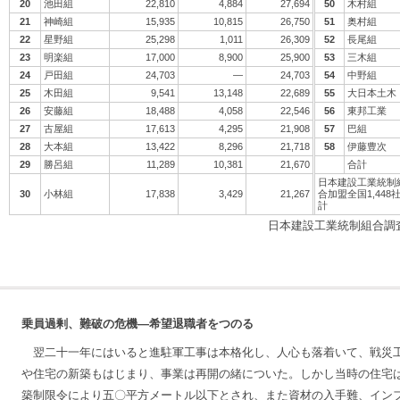
20
池田組
22,810
4,884
27,694
50
木村組
21
神崎組
15,935
10,815
26,750
51
奥村組
22
星野組
25,298
1,011
26,309
52
長尾組
23
明楽組
17,000
8,900
25,900
53
三木組
24
戸田組
24,703
―
24,703
54
中野組
25
木田組
9,541
13,148
22,689
55
大日本土木
26
安藤組
18,488
4,058
22,546
56
東邦工業
27
古屋組
17,613
4,295
21,908
57
巴組
28
大本組
13,422
8,296
21,718
58
伊藤豊次
29
勝呂組
11,289
10,381
21,670
合計
日本建設工業統制
30
小林組
17,838
3,429
21,267
合加盟全国1,448
計
日本建設工業統制組合調
乗員過剰、難破の危機―希望退職者をつのる
翌二十一年にはいると進駐軍工事は本格化し、人心も落着いて、戦災
や住宅の新築もはじまり、事業は再開の緒についた。しかし当時の住宅
築制限令により五〇平方メートル以下とされ、また資材の入手難、イン