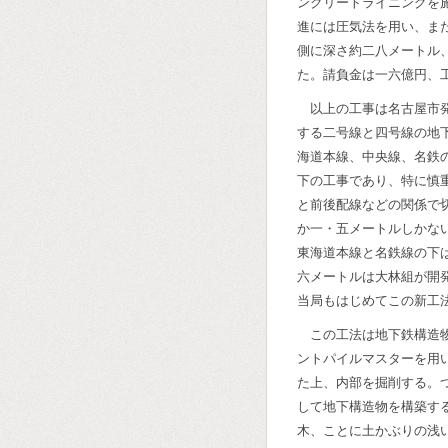
ンクリートライニングを
進には圧気法を用い、ま
側に深さ約二八メートル
た。請負金は一六億円、
以上の工事は名古屋市
する二号線と四号線の地
海道本線、中央線、名鉄
下の工事であり、特に慎
と前後配線などの関係で
か一・五メートルしかな
東海道本線と名鉄線の下
六メートルは大林組が開
当局もはじめてこの新工
この工法は地下鉄構造
ントパイルマスターを用
た上、内部を掘削する。
して地下構造物を構築す
木、ことに土かぶりの浅