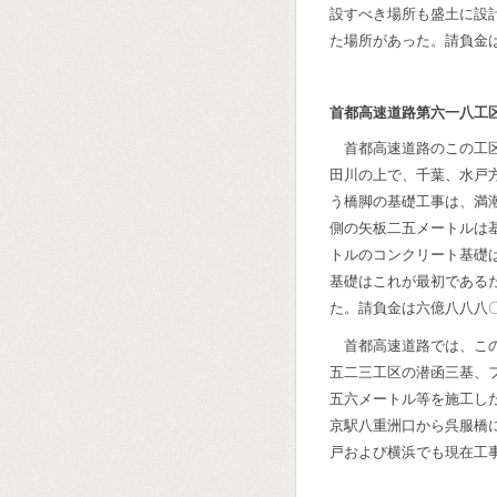
設すべき場所も盛土に設
た場所があった。請負金
首都高速道路第六一八工
首都高速道路のこの工
田川の上で、千葉、水戸
う橋脚の基礎工事は、満
側の矢板二五メートルは
トルのコンクリート基礎
基礎はこれが最初である
た。請負金は六億八八八
首都高速道路では、こ
五二三工区の潜函三基、
五六メートル等を施工し
京駅八重洲口から呉服橋
戸および横浜でも現在工