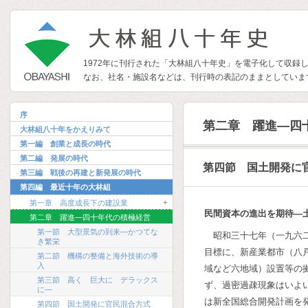
1972年に刊行された「大林組八十年史」を電子化して収録
なお、社名・施設名などは、刊行時の表記のままとしていま
序
第二章 躍進―四
大林組八十年をかえりみて
第一編 創業と成長の時代
第二編 発展の時代
第四節 国土開発に
第三編 戦後の再建と新発展の時代
第四編 最近十年の大林組
+
第一章 高度成長下の建設業
民間資本の進出を期待―
第二章 躍進―四十年代の積極経営
第一節 大型景気の到来―かつてな
昭和三十七年（一九六
き繁栄
目標に、新産業都市（八
第二節 機構の整備と海外技術の導
入
域など六地域）設置等の
第三節 高く 巨大に デラックス
ず、過密過疎現象はいよ
に―
は新全国総合開発計画を
第四節 国土開発に官民混合方式