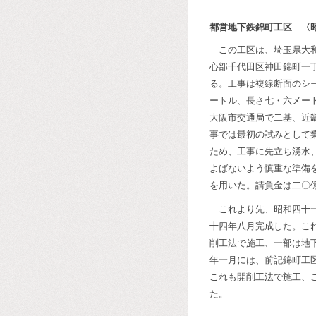
都営地下鉄錦町工区 〈
この工区は、埼玉県大
心部千代田区神田錦町一
る。工事は複線断面のシ
ートル、長さ七・六メー
大阪市交通局で二基、近
事では最初の試みとして
ため、工事に先立ち湧水
よばないよう慎重な準備
を用いた。請負金は二〇
これより先、昭和四十
十四年八月完成した。こ
削工法で施工、一部は地
年一月には、前記錦町工
これも開削工法で施工、
た。