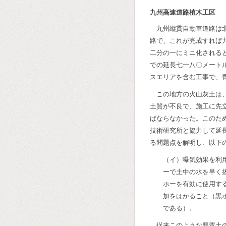
九州高速道路植木工区 
九州縦貫自動車道路は
路で、これが完成すれば
二分の一にミニ化される
での延長七一八〇メート
スエリアを含む工事で、
この地方の火山灰土は
土質が不良で、施工に先
ばならなかった。このた
技術研究所と協力して延
る問題点を解明し、以下
（イ）曝気効果を利
ーで土中の水を早く
ホーを有効に使用す
加をはかること（黒
である）。
従来このような悪質土