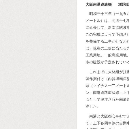
大阪南港連絡橋 〈昭和
昭和三十三年（一九五
メートル）は、同四十七
に延長して、新南港防波
この完成によって予想さ
を整備する工事が行なわ
は、現在の二倍に当たる
工業用地、一般商業用地
市の建設が予定されてい
これまでに大林組が担
製作据付け（内貿埠頭岸
頭（マイナス一二メート
ン、南港道路環状線、上
つとして発注された南港
注した。
南港と大阪都心をむす
で、上下各四車線の自動