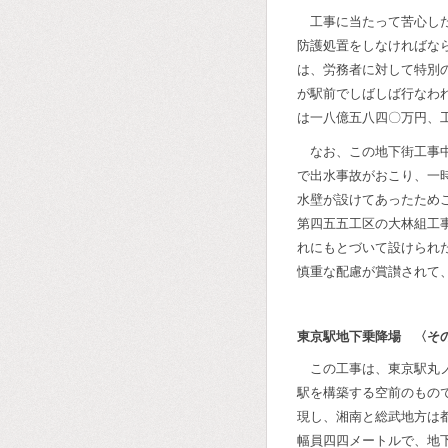
工事に当たって苦心し
防護処置をしなければな
は、労務者に対して特別
が駅前でしばしば行なわ
は一八億五八四〇万円、
なお、この地下街工事
で出水事故がおこり、一
水壁が設けてあったため
第四五五工区の大林組工
れにもとづいて設けられ
慎重な配慮が賞讃されて
東京駅地下乗降場 〈そ
この工事は、東京駅丸
駅を構築する空前のもの
現し、湘南と総武地方は
幅員四四メートルで、地