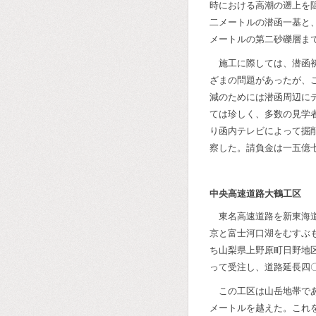
時における高潮の遡上を
二メートルの潜函一基と
メートルの第二砂礫層ま
施工に際しては、潜函
ざまの問題があったが、
減のためには潜函周辺に
ては珍しく、多数の見学
り函内テレビによって掘
察した。請負金は一五億
中央高速道路大鶴工区 
東名高速道路を新東海
京と富士河口湖をむすぶ
ち山梨県上野原町日野地
って受注し、道路延長四
この工区は山岳地帯で
メートルを越えた。これ