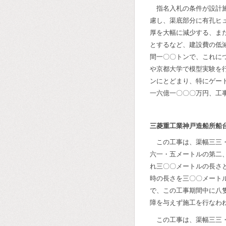
指名入札の条件が設計
慮し、渠底部分に有孔ヒ
厚を大幅に減少する、ま
とするなど、建設費の低
間一〇〇トンで、これに
や京都大学で模型実験を
ンにとどまり、特にゲー
一六億一〇〇〇万円、工
三菱重工業神戸造船所船
この工事は、渠幅三三
六一・五メートルの第二
れ三〇〇メートルの長さ
時の長さを三〇〇メート
で、この工事期間中に八
障を与えず施工を行なわ
この工事は、渠幅三三