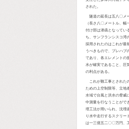
された。
隧道の延長は五八〇メ
（長さ八〇メートル、幅
付け部は潜函となってい
ち、サンフランシスコ湾
採用されたのはこれが最
うべきもので、プレハブ
であり、各エレメントの
水が確実であること、圧
の利点がある。
これが難工事とされた
ための上空制限等、立地
水域で台風と洪水の脅威
中測量を行なうことがで
埋工法が用いられ、沈埋
り水中走行するスクリー
は一三億五二〇〇万円、