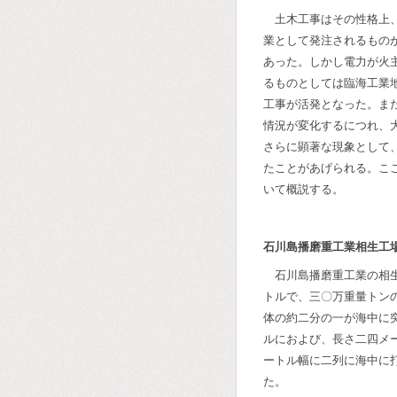
土木工事はその性格上
業として発注されるもの
あった。しかし電力が火
るものとしては臨海工業
工事が活発となった。ま
情況が変化するにつれ、
さらに顕著な現象として
たことがあげられる。こ
いて概説する。
石川島播磨重工業相生工
石川島播磨重工業の相
トルで、三〇万重量トン
体の約二分の一が海中に
ルにおよび、長さ二四メ
ートル幅に二列に海中に
た。