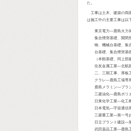
た。
工事は土木、建築の両
は施工中の主要工事は以
東京電力―鹿島火力
集合煙突基礎、開閉
物、機械台基礎、集
台基礎、集合煙突基
（本館基礎、同上部
住友金属工業―北航
二、三期工事、厚板
クラレ―鹿島工場専
鹿島メラミン―プラ
三菱油化―鹿島ポリ
日東化学工業―化工
日本電気―宇宙通信
三菱重工業―第一号
日立プラント建設―
武田薬品工業―鹿島