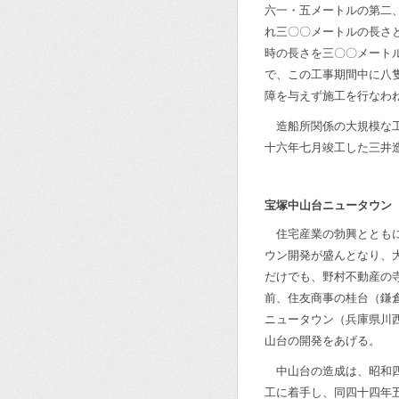
六一・五メートルの第二
れ三〇〇メートルの長さ
時の長さを三〇〇メート
で、この工事期間中に八
障を与えず施工を行なわ
造船所関係の大規模な
十六年七月竣工した三井
宝塚中山台ニュータウン
住宅産業の勃興ととも
ウン開発が盛んとなり、
だけでも、野村不動産の
前、住友商事の桂台（鎌
ニュータウン（兵庫県川
山台の開発をあげる。
中山台の造成は、昭和
工に着手し、同四十四年