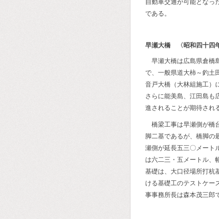
自動車交通が可能となっ
である。
早瀬大橋 〈昭和四十四
早瀬大橋は広島県倉橋
で、一般県道大柿～釣土
音戸大橋（大林組施工）
さらに能美島、江田島も
進されることが期待され
橋梁工事は早瀬側が橋
脚二基であるが、橋脚の
瀬側が延長五三〇メート
は六二三・五メートル、
基礎は、大口径場所打杭
ける基礎工のテストケー
事事務所長は森本茂三郎