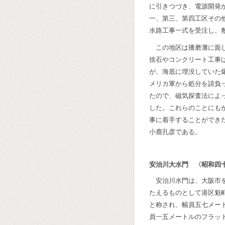
に引きつづき、電源開発
一、第三、第四工区その
水路工事一式を受注し、
この地区は播磨灘に面
捨石やコンクリート工事
が、海底に埋没していた
メリカ軍から処分を請負
たので、磁気探査法によ
した。これらのことにも
事に着手することができ
小鹿孔彦である。
安治川大水門 〈昭和四
安治川水門は、大阪市
たえるものとして港区魁
と称され、幅員五七メー
員一五メートルのフラッ