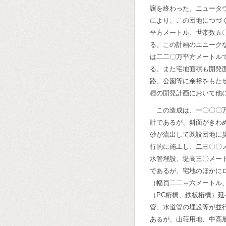
譲を終わった。ニュータ
により、この団地につづ
平方メートル、世帯数五
る。この計画のユニーク
は二二〇万平方メートル
る。また宅地面積も開発
路、公園等に余裕をもた
種の開発計画において他
この造成は、一〇〇〇
計であるが、斜面がきわ
砂が流出して既設団地に
行的に施工し、二三〇〇
水管埋設、堤高三〇メー
であるが、宅地のほかに
（幅員二二～六メートル
（PC桁橋、鉄板桁橋）
管、水道管の埋設等が並
あるが、山荘用地、中高