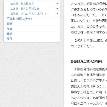
となった。新計画の特色
+
第三章 新宮殿造営
+
第四章 日本万国博覧会
の参加をもとめている点
+
第五章 さらに前進を目ざして―
べきものであった。これ
写真集（最近の十年）
事においても、市街地再
資料
た。また、このころから
年表
道など都市整備に関する
後記
奥付
この新旧両国土開発計
のごとくである。
鹿島臨海工業地帯開発
工業整備特別地域整備
した臨海工業地帯開発は
に面し、四〇〇〇万平方
線に人工の港湾をつくり
搬出する構想で、鉄鋼、
もなおつづき、わが国の
和四十二年（一九六七）