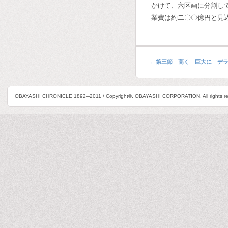
かけて、六区画に分割し
業費は約二〇〇億円と見
←
第三節 高く 巨大に デ
OBAYASHI CHRONICLE 1892─2011 / Copyright©. OBAYASHI CORPORATION. All rights re