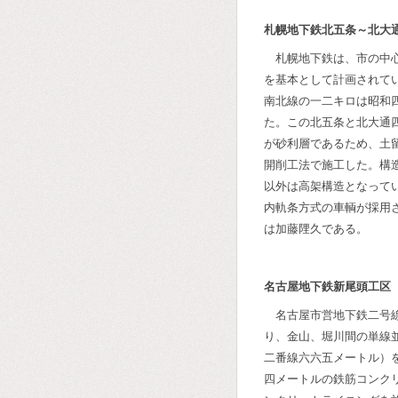
札幌地下鉄北五条～北大
札幌地下鉄は、市の中
を基本として計画されて
南北線の一二キロは昭和
た。この北五条と北大通
が砂利層であるため、土
開削工法で施工した。構
以外は高架構造となって
内軌条方式の車輌が採用
は加藤䧉久である。
名古屋地下鉄新尾頭工区
名古屋市営地下鉄二号
り、金山、堀川間の単線
二番線六六五メートル）
四メートルの鉄筋コンク