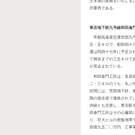
土木係の業務をいちじる
沢重男である。
東京地下鉄九号線和田倉
帝都高速度交通営団九
五・五キロで、昭和四十
通は同四十七年に予定さ
て桐谷までの三五キロで
が見込まれている。
和田倉門工区は、皇居
二・三キロのうち、丸ノ
区間には、営団地下鉄、
階の遊歩道で連絡されて
内線とも交差し、東京駅
田倉門工区はその心臓部
り、巨大ビルの密集地帯
四億九五〇〇万円、工事