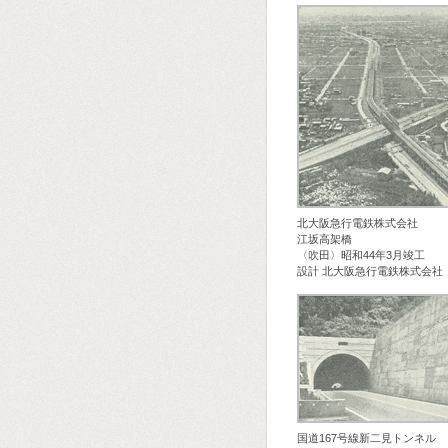
北大阪急行電鉄株式会社
江坂高架橋
〈吹田〉昭和44年3月竣工
設計 北大阪急行電鉄株式会社
国道167号線新二見トンネル