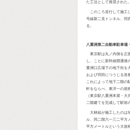
た工法として推奨された
このころ並行して施工
号線新二見トンネル、同
る。
八重洲第二自動車駐車場
東京駅は丸ノ内側を正
し、ことに新幹線開通後
重洲口広場下の地下街を
および羽田につうじる首
これによって地下二階の
軒をならべ、東洋一の規
（東京駅八重洲本屋・大
二階建てを完成して駅前
大林組が施工したのは
ル、同二階六一三二平方
平方メートルという大規