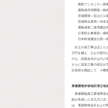
鹿島アンモニヤ―尿
鹿島南共同開発―独
茨城開発―宝山ビル
茨城県企業局―浄水
運輸省第二港湾建設
公害防止事業団―鹿
日本鉄道建設公団―
以上の諸工事はほとん
万円を越え、なお大部分
のも、請負金合計は六八
さらに追加工事の発注が
出張所を開設して、小椰
東播磨港伊保地区埋立地
東播磨臨海工業地帯造
組が造成した五九万八五
は、電源開発会社および