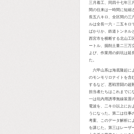
三月着工、同四十七年三
間の往来は一時間に短縮
長五八キロ、全区間の三
ルは全長一六・二五キロ
ばかりか、鉄道トンネル
西宮市を横断する北山工
ートル、掘削土量二三万
よび、作業用の斜坑は延
た。
六甲山系は海底隆起に
のモンモリロナイトを含
するなど、悪戦苦闘の超
担当者たちはこれまでに
一は坑内用誘導無線装置
電波を、二キロ以上にお
うになった。第二は仕事
考案、このデータ解析に
を講じた。第三はレーザ