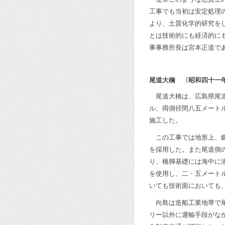
工事でも当初は安定処理
より、土質化学的研究を
とは技術的にも経済的に
事事務所長は宮本正道で
尾道大橋 〈昭和四十一
尾道大橋は、広島県尾
ル、両側径間八五メート
施工した。
この工事では地形上、
を採用した。また尾道側
り、橋脚基礎には海中に
を使用し、二・五メート
いても技術面においても
向島は造船工業地帯で
リー以外に運輸手段がな