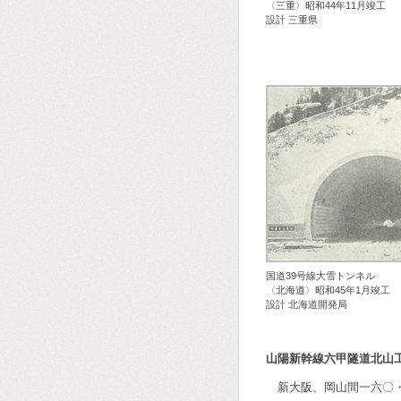
〈三重〉昭和44年11月竣工
設計 三重県
国道39号線大雪トンネル
〈北海道〉昭和45年1月竣工
設計 北海道開発局
山陽新幹線六甲隧道北山
新大阪、岡山間一六〇