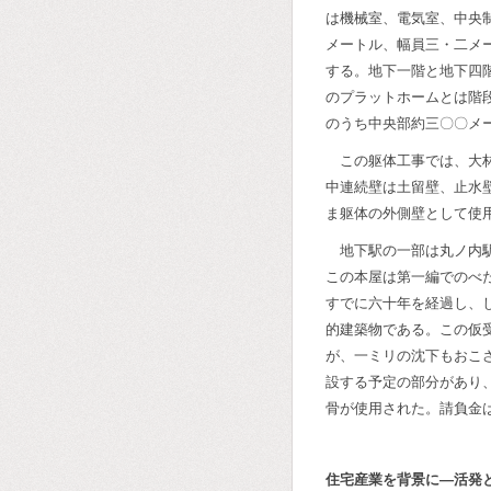
は機械室、電気室、中央
メートル、幅員三・二メ
する。地下一階と地下四
のプラットホームとは階
のうち中央部約三〇〇メ
この躯体工事では、大
中連続壁は土留壁、止水
ま躯体の外側壁として使
地下駅の一部は丸ノ内
この本屋は第一編でのべ
すでに六十年を経過し、
的建築物である。この仮
が、一ミリの沈下もおこ
設する予定の部分があり
骨が使用された。請負金
住宅産業を背景に―活発