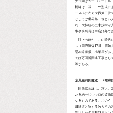
央径間は五一〇メートル
橋脚は二基、この型式に
ース橋に次ぐ世界第三位
としては世界第一位とい
れ、大林組の土木技術が
事事務所長は中店輝邦で
以上のほか、この時代
ス（国府津森戸川～酒匂
陽本線猿猴川橋梁等があ
では万国博関連工事とし
等がある。
京葉線羽田隧道 〈昭和
国鉄京葉線は、京浜、
たる約一〇〇キロの貨物
なるものである。このう
田隧道と称する数カ所の
受注した多摩川河底トン