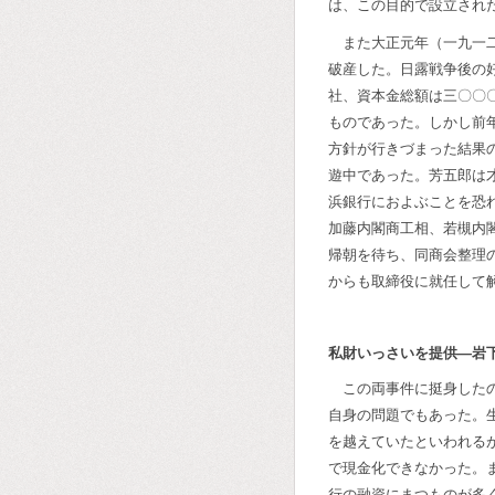
は、この目的で設立され
また大正元年（一九一
破産した。日露戦争後の
社、資本金総額は三〇〇
ものであった。しかし前
方針が行きづまった結果
遊中であった。芳五郎は
浜銀行におよぶことを恐
加藤内閣商工相、若槻内
帰朝を待ち、同商会整理
からも取締役に就任して
私財いっさいを提供―岩
この両事件に挺身した
自身の問題でもあった。
を越えていたといわれる
で現金化できなかった。
行の融資にまつものが多