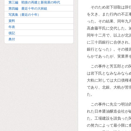
第三編 戦後の再建と新発展の時代
そのため岩下頭取は辞
第四編 最近十年の大林組
を欠き、また行内の不正
写真集（最近の十年）
資料
った。その結果、同年九
年表
高倉藤平氏に交代した。
後記
同年十二月で、以上が北
奥付
に三十四銀行に合併され
銀行となった）。その後
らかであったが、実業界
この事件と芳五郎との
は岩下氏となみなみなら
大軌に対しては大口債権
であり、北銀、大軌が苦
た。
この事件に先立つ明治
れた日本醤油醸造会社が
た。工場建設を請負った
の努力によって最小限に