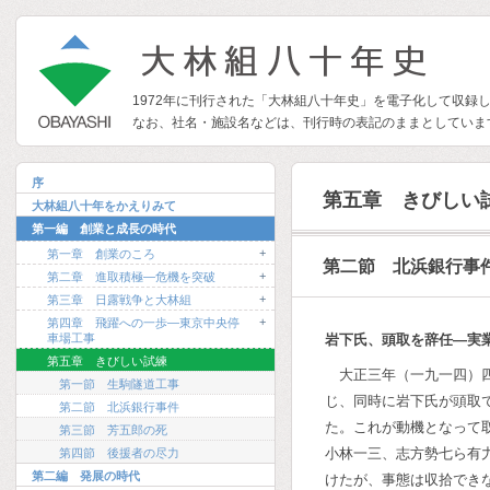
1972年に刊行された「大林組八十年史」を電子化して収録
なお、社名・施設名などは、刊行時の表記のままとしていま
序
第五章 きびしい
大林組八十年をかえりみて
第一編 創業と成長の時代
+
第一章 創業のころ
第二節 北浜銀行事
+
第二章 進取積極―危機を突破
+
第三章 日露戦争と大林組
+
第四章 飛躍への一歩―東京中央停
車場工事
岩下氏、頭取を辞任―実
第五章 きびしい試練
大正三年（一九一四）
第一節 生駒隧道工事
じ、同時に岩下氏が頭取
第二節 北浜銀行事件
た。これが動機となって
第三節 芳五郎の死
小林一三、志方勢七ら有
第四節 後援者の尽力
第二編 発展の時代
けたが、事態は収拾でき