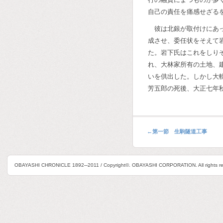
自己の責任を痛感せざる
彼は北銀が取付けにあ
成させ、委任状をそえて
た。岩下氏はこれをしり
れ、大林家所有の土地、
いを供出した。しかし大
芳五郎の死後、大正七年
←
第一節 生駒隧道工事
OBAYASHI CHRONICLE 1892─2011 / Copyright©. OBAYASHI CORPORATION. All rights re