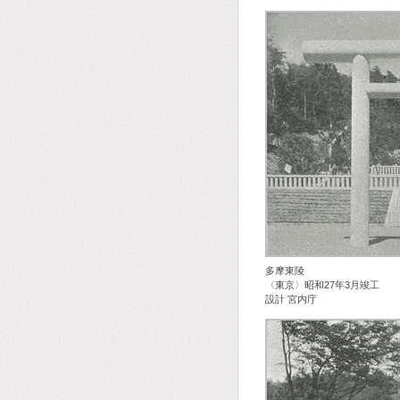
多摩東陵
〈東京〉昭和27年3月竣工
設計 宮内庁