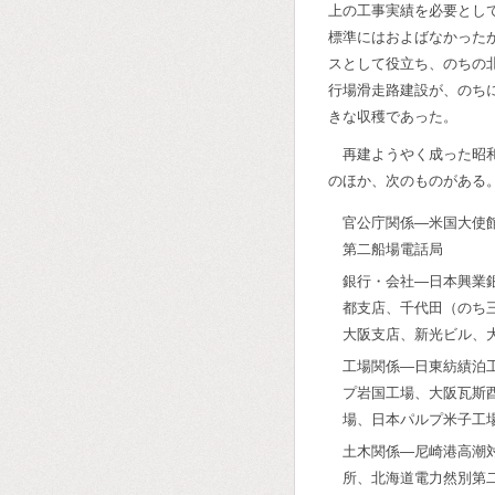
上の工事実績を必要とし
標準にはおよばなかった
スとして役立ち、のちの
行場滑走路建設が、のち
きな収穫であった。
再建ようやく成った昭
のほか、次のものがある
官公庁関係―米国大使
第二船場電話局
銀行・会社―日本興業
都支店、千代田（のち
大阪支店、新光ビル、
工場関係―日東紡績泊
プ岩国工場、大阪瓦斯
場、日本パルプ米子工
土木関係―尼崎港高潮
所、北海道電力然別第