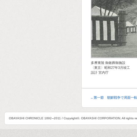
多摩東陵 御斂葬御施設
〈東京〉昭和27年3月竣工
設計 宮内庁
←
第一節 朝鮮戦争で局面一
OBAYASHI CHRONICLE 1892─2011 / Copyright©. OBAYASHI CORPORATION. All rights re