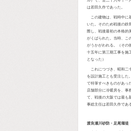
ル）で、翌二十六年十一
は若田久作であった。
この建物は、戦時中に
いた。そのため戦後の鉄
際し、戦後最初の本格的
がくばられた。当時、こ
がうかがわれる。（その
十五年に第三期工事を施
となった）
これにつづき、昭和二
を設計施工とも受注した
て特筆すべきものがあっ
店舗部分に冷暖房を、事
て、戦後の大阪では最も
事総主任は若田久作であ
渡良瀬川砂防・足尾堰堤