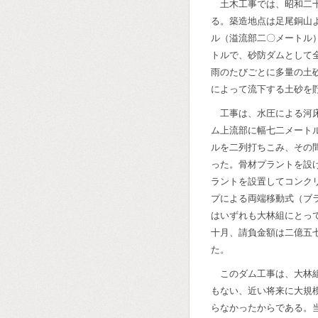
土木工事では、昭和二
る。築造地点は足尾銅山
ル（溢流部二〇メートル
トルで、砂防ダムとして
雨のたびごとに多量の土
によって流下する土砂を
工事は、水圧による河
ム上流部に幅七二メート
ルを二列打ちこみ、その
った。骨材プラントを設
ラントを設置してコンク
プによる両端移動式（ブ
はいずれも大林組にとっ
十月、請負金額は二億五
た。
このダム工事は、大林
もない、近い将来に大規
らなかったからである。