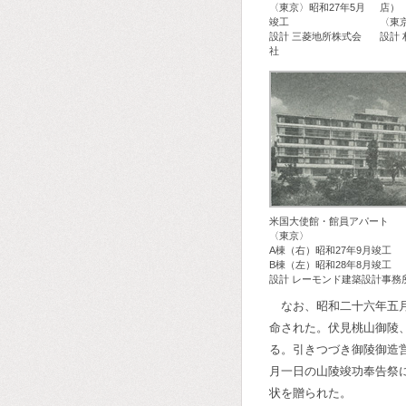
〈東京〉昭和27年5月
店）
竣工
〈東
設計 三菱地所株式会
設計
社
米国大使館・館員アパート
〈東京〉
A棟（右）昭和27年9月竣工
B棟（左）昭和28年8月竣工
設計 レーモンド建築設計事務
なお、昭和二十六年五
命された。伏見桃山御陵
る。引きつづき御陵御造
月一日の山陵竣功奉告祭
状を贈られた。