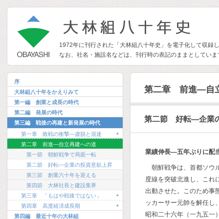
1972年に刊行された「大林組八十年史」を電子化して収録
なお、社名・施設名などは、刊行時の表記のままとしていま
序
第二章 前進―自
大林組八十年をかえりみて
第一編 創業と成長の時代
第二編 発展の時代
第二節 好転―企業
第三編 戦後の再建と新発展の時代
+
第一章 敗戦の衝撃―虚脱と混迷
第二章 前進―自立再建への道
業績伸長―五年ぶりに配
第一節 朝鮮戦争で局面一転
第二節 好転―企業の投資意欲上昇
朝鮮戦争は、首都ソウ
第三節 創業六十年を迎える
度線を突破北進し、これ
第四節 大林社長と建設業界
出動させた。このため事
+
第三章 「もはや戦後ではない」
ッカーサー元帥を解任し
+
第四章 高度経済成長期
昭和二十六年（一九五一
第四編 最近十年の大林組