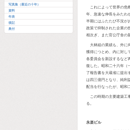
写真集（最近の十年）
これによって世界の危
資料
年、急速な伸長をみたわ
年表
半期にはふたたび不況が
後記
政策で抑制された企業の
奥付
相次ぎ、また官公庁舎の
大林組の業績も、外に
獲得につとめ、内に対し
各委員会を新設するなど
復した。昭和二十六年（
了報告書を大蔵省に提出
は四三億円となり、純利
配当を行なったが、昭和
この時期の主要建築工
る。
永楽ビル