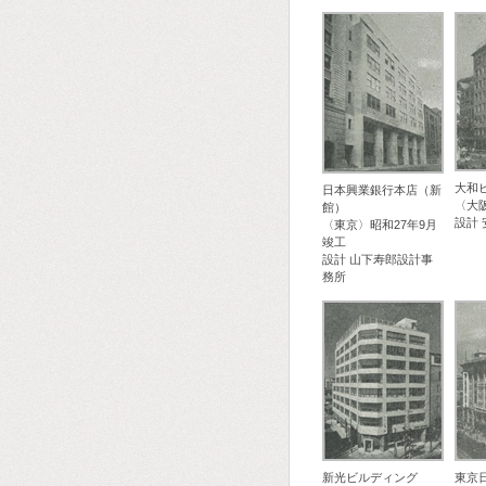
大和
日本興業銀行本店（新
〈大
館）
設計
〈東京〉昭和27年9月
竣工
設計 山下寿郎設計事
務所
新光ビルディング
東京