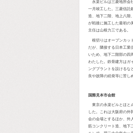
永楽ビルは三菱地所会
一月竣工した。三菱信託
造、地下二階、地上八階
が戦後に施工した最初の
主任は山根力三である。
根切りはオープンカッ
だが、隣接する日本工業
いため、地下二階部の四
わたした。鉄骨建方はガ
ングプラントを設けるな
良や故障の続発等に苦し
国際見本市会館
東京の永楽ビルとほと
した。これは大阪府の外
会の会場とするほか、外
筋コンクリート造、地下