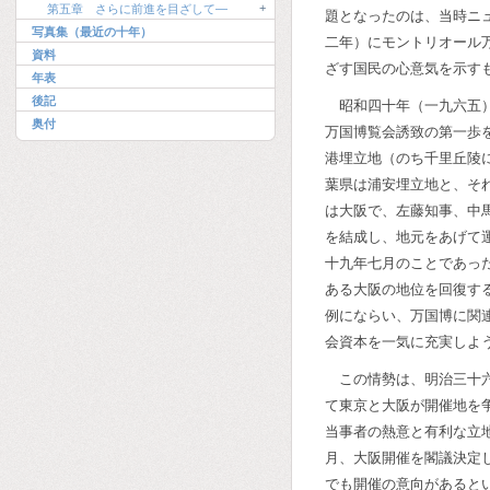
+
第五章 さらに前進を目ざして―
題となったのは、当時ニ
写真集（最近の十年）
二年）にモントリオール
資料
ざす国民の心意気を示す
年表
後記
昭和四十年（一九六五
奥付
万国博覧会誘致の第一歩
港埋立地（のち千里丘陵
葉県は浦安埋立地と、そ
は大阪で、左藤知事、中
を結成し、地元をあげて
十九年七月のことであっ
ある大阪の地位を回復す
例にならい、万国博に関
会資本を一気に充実しよ
この情勢は、明治三十
て東京と大阪が開催地を
当事者の熱意と有利な立
月、大阪開催を閣議決定
でも開催の意向があると