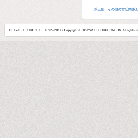
←
第三節 その他の宮廷関係
OBAYASHI CHRONICLE 1892─2011 / Copyright©. OBAYASHI CORPORATION. All rights re