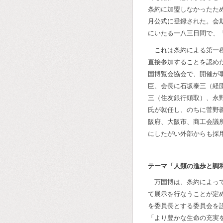
条約に加盟しなかったた
月公式に登録された。会
にいたる一八三日間で、「
これは条約による第一
直接参加することを認め
国博覧会協会で、開催が
臣、会長に石坂泰三（経
三（住友銀行頭取）、永
氏が就任し、のちに菅野
阪府、大阪市、商工会議
にしたがい外部からも採
テーマ「人類の進歩と調
万国博は、条約によっ
て展示を行なうことが定
を委員長とする委員会を
「より豊かな生命の充実