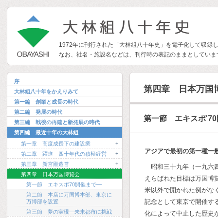
1972年に刊行された「大林組八十年史」を電子化して収録
なお、社名・施設名などは、刊行時の表記のままとしていま
序
第四章 日本万国
大林組八十年をかえりみて
第一編 創業と成長の時代
第二編 発展の時代
第一節 エキスポ'7
第三編 戦後の再建と新発展の時代
第四編 最近十年の大林組
+
第一章 高度成長下の建設業
アジアで最初の第一種一
+
第二章 躍進―四十年代の積極経営
+
第三章 新宮殿造営
昭和三十九年（一九六
第四章 日本万国博覧会
えらばれた目標は万国博
第一節 エキスポ70開催まで―
米以外で開かれた例がな
第二節 本店に万国博本部、東京に
記念として東京で開催す
万博部を設置
第三節 夢の実現―未来都市に挑戦
化によって中止した歴史