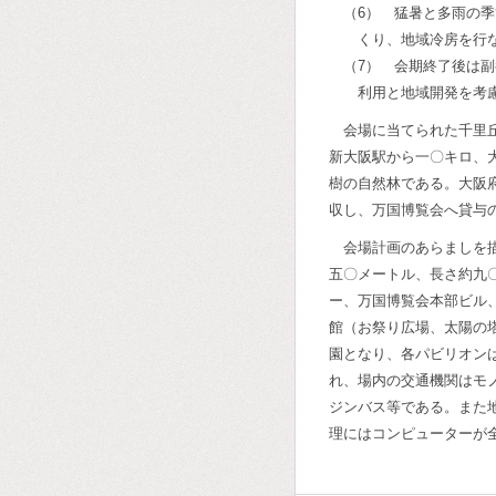
（6） 猛暑と多雨の
くり、地域冷房を行
（7） 会期終了後は
利用と地域開発を考
会場に当てられた千里
新大阪駅から一〇キロ、
樹の自然林である。大阪
収し、万国博覧会へ貸与
会場計画のあらましを
五〇メートル、長さ約九
ー、万国博覧会本部ビル
館（お祭り広場、太陽の
園となり、各パビリオン
れ、場内の交通機関はモ
ジンバス等である。また
理にはコンピューターが