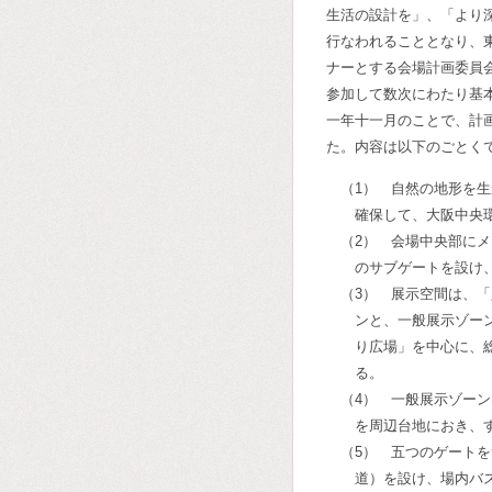
生活の設計を」、「より
行なわれることとなり、
ナーとする会場計画委員
参加して数次にわたり基
一年十一月のことで、計
た。内容は以下のごとく
（1） 自然の地形を
確保して、大阪中央
（2） 会場中央部に
のサブゲートを設け
（3） 展示空間は、
ンと、一般展示ゾー
り広場」を中心に、
る。
（4） 一般展示ゾー
を周辺台地におき、
（5） 五つのゲート
道）を設け、場内バ