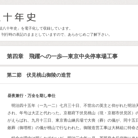
林組八十年史」を電子化して収録しています。
、刊行時の表記のままとしていますので、あらかじめご了解下さい。
第四章 飛躍への一歩―東京中央停車場工事
第二節 伏見桃山御陵の造営
昼夜兼行・万全を期し奉仕
明治四十五年（一九一二）七月三十日、不世出の英主と仰がれた明治
され、年号は大正と代わった。京都府下伏見桃山（現・京都市伏見区）
がえらばれ、九月十三日、東京青山練兵場で大喪（葬）の儀が、同十五
斂葬（御埋棺）の儀が桃山で行なわれた。御陵造営工事は大林組に特命