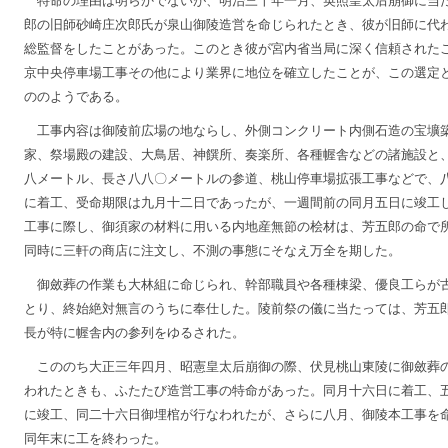
特命の理由は明らかでないが、明治三十年一月、英照皇太后崩御に当
郎の旧師砂崎庄次郎氏が泉山御陵造営を命じられたとき、彼が旧師に代
総監督をしたことがあった。このとき彼が宮内省当局に深く信頼された
京中央停車場工事その他により業界に地位を確立したことが、この選定
ののようである。
工事内容は御陵前広場の地ならし、外側コンクリート内側石造の宝壙
家、祭場殿の建設、大鳥居、神饌所、奏楽所、各種幄舎などの諸施設と
八メートル、長さ八八〇メートルの参道、桃山停車場拡張工事などで、
に着工、受命期限は九月十二日であったが、一週間前の同月五日に竣工
工事に際し、御須家の材料に用いる内地産無節の桧材は、芳五郎の命で
同時に三軒の商店に注文し、不測の事態にそなえ万全を期した。
御斂葬の作業も大林組に命じられ、幹部職員や各種棟梁、優良工らが
とり、終始絶対無言のうちに奉仕した。陵前祭の儀に当たっては、芳五
長が特に幄舎内の参列をゆるされた。
こののち大正三年四月、昭憲皇太后崩御の際、伏見桃山東陵に御斂葬
われたときも、ふたたび造営工事の特命があった。同月十六日に着工、
に竣工、同二十六日御埋棺が行なわれたが、さらに八月、御陵本工事を
同年末に工を終わった。