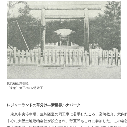
伏見桃山東御陵
〈京都〉大正3年12月竣工
レジャーランドの草分け―新世界ルナパーク
東京中央停車場、生駒隧道の両工事に着手したころ、宮崎敬介、武内
中心に大阪土地建物会社が設立され、芳五郎もこれに参加した。この会