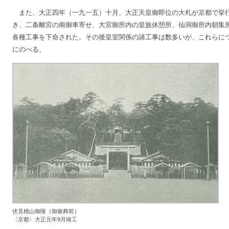
また、大正四年（一九一五）十月、大正天皇御即位の大札が京都で挙
き、二条離宮の南御車寄せ、大宮御所内の皇族休憩所、仙洞御所内朝集
各種工事を下命された。その後皇室関係の諸工事は数多いが、これらに
にのべる。
伏見桃山御陵（御斂葬前）
〈京都〉大正元年9月竣工