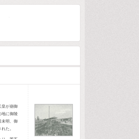
大林組80年史
天皇が崩御
の地に御陵
日未明、御
された。