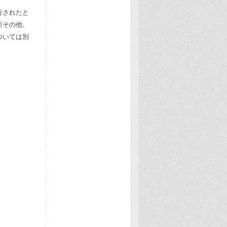
行されたと
所その他、
ついては別