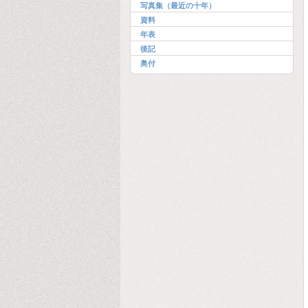
写真集（最近の十年）
資料
年表
後記
奥付