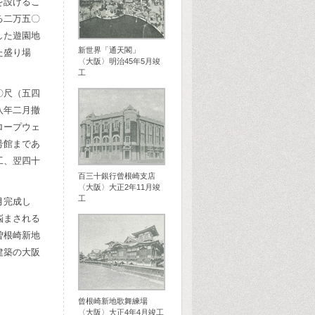
を設けるこ
る二万五〇
した遊園地
新世界「通天閣」
た盛り場
〈大阪〉明治45年5月竣
工
〇尺（五四
八年二月撤
ロープウェ
号館まであ
工、翌四十
百三十銀行曾根崎支店
〈大阪〉大正2年11月竣
工
月完成し
悩まされる
曽根崎新地
建築の大阪
曾根崎新地歌舞練場
〈大阪〉大正4年4月竣工