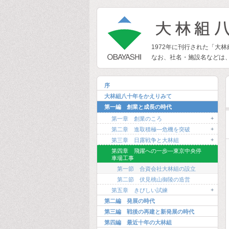
1972年に刊行された「大
なお、社名・施設名などは
序
大林組八十年をかえりみて
第一編 創業と成長の時代
+
第一章 創業のころ
+
第二章 進取積極―危機を突破
+
第三章 日露戦争と大林組
第四章 飛躍への一歩―東京中央停
車場工事
第一節 合資会社大林組の設立
第二節 伏見桃山御陵の造営
+
第五章 きびしい試練
第二編 発展の時代
第三編 戦後の再建と新発展の時代
第四編 最近十年の大林組