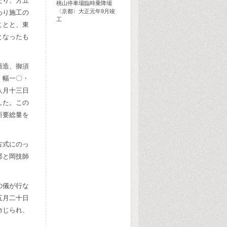
たり、芳五
桃山停車場臨時乗降場
〈京都〉大正元年9月竣
わり施工の
工
ことと、東
となったも
築造、御須
、幅一〇・
八月十三日
した。この
所要総量を
古式にのっ
郎と岡技師
の儀が行な
五月二十日
命じられ、