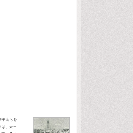
作平氏らを
社は、天王