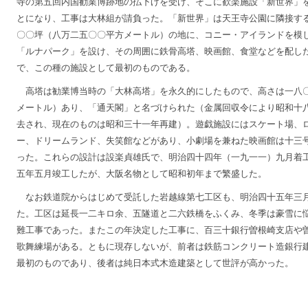
寺の第五回内国勧業博跡地の払下げを受け、そこに歓楽施設「新世界」
とになり、工事は大林組が請負った。「新世界」は天王寺公園に隣接す
〇〇坪（八万二五〇〇平方メートル）の地に、コニー・アイランドを模
「ルナパーク」を設け、その周囲に鉄骨高塔、映画館、食堂などを配し
で、この種の施設として最初のものである。
高塔は勧業博当時の「大林高塔」を永久的にしたもので、高さは一八
メートル）あり、「通天閣」と名づけられた（金属回収令により昭和十
去され、現在のものは昭和三十一年再建）。遊戯施設にはスケート場、
ー、ドリームランド、失笑館などがあり、小劇場を兼ねた映画館は十三
った。これらの設計は設楽貞雄氏で、明治四十四年（一九一一）九月着
五年五月竣工したが、大阪名物として昭和初年まで繁盛した。
なお鉄道院からはじめて受託した岩越線第七工区も、明治四十五年三
た。工区は延長一二キロ余、五隧道と二六鉄橋をふくみ、冬季は豪雪に
難工事であった。またこの年決定した工事に、百三十銀行曽根崎支店や
歌舞練場がある。ともに現存しないが、前者は鉄筋コンクリート造銀行
最初のものであり、後者は純日本式木造建築として世評が高かった。