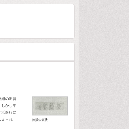
大林組80年史
林組の出資
。しかし年
北浜銀行に
伝えられ
後援依頼状