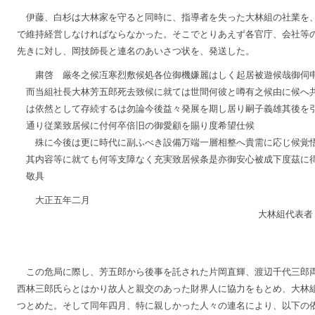
伊藤、白杉は大林家を守ると同時に、指導者を失った大林組の社業を
で維持経営しなければならなかった。そこでとりあえず各官庁、会社等
先きに対し、岡技師長と連名のあいさつ状を、発送した。
粛啓 厳冬之候冱寒烈敷候処各位御機嫌麗はしく起居被遊候哉御伺
而当組社長大林芳五郎死去致候に就ては世間何彼と噂有之候由に候へ
は依然として存続するは勿論今後益々発展を期し居り嗣子義雄其後を
通り従業致居候に付何卒倍旧の御愛顧を賜り度希望仕候
殊に今後は更に時代に副ふべき設備万端一層相整へ貴需に応じ候覚
其内容等に就ても何等支障なく充実致居候条是亦御安心被成下度茲
敬具
大正五年二月
大林組代表者
この危局に際し、芳五郎から後事を託された片岡直輝、渡辺千代三郎
西林三郎氏らとはかり故人と親交のあった財界人に協力をもとめ、大林
つとめた。そして同年四月、特に親しかった人々の連名により、以下の