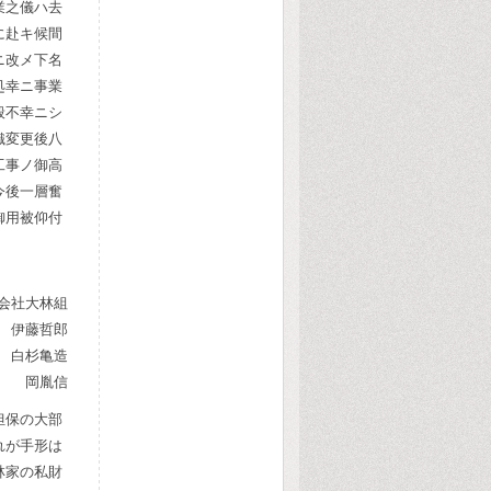
業之儀ハ去
に赴キ候間
ニ改メ下名
処幸ニ事業
般不幸ニシ
織変更後八
工事ノ御高
今後一層奮
御用被仰付
会社大林組
 伊藤哲郎
白杉亀造
士 岡胤信
担保の大部
れが手形は
林家の私財