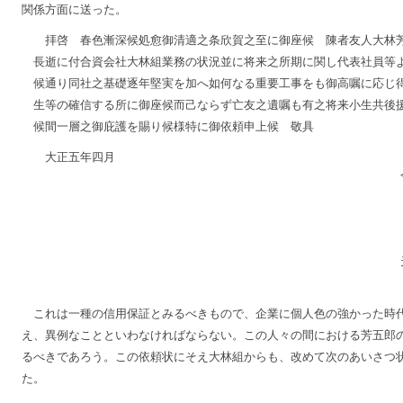
関係方面に送った。
拝啓 春色漸深候処愈御清適之条欣賀之至に御座候 陳者友人大林
長逝に付合資会社大林組業務の状況並に将来之所期に関し代表社員等
候通り同社之基礎逐年堅実を加へ如何なる重要工事をも御高嘱に応じ
生等の確信する所に御座候而己ならず亡友之遺嘱も有之将来小生共後
候間一層之御庇護を賜り候様特に御依頼申上候 敬具
大正五年四月
これは一種の信用保証とみるべきもので、企業に個人色の強かった時
え、異例なことといわなければならない。この人々の間における芳五郎
るべきであろう。この依頼状にそえ大林組からも、改めて次のあいさつ
た。