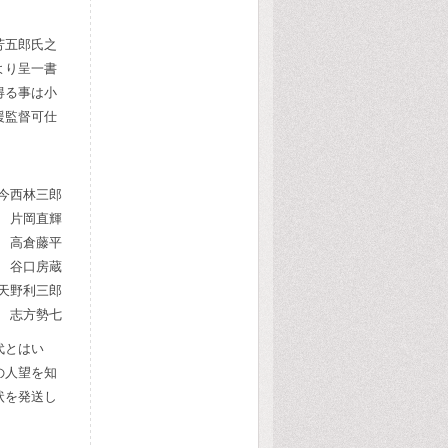
芳五郎氏之
より呈一書
得る事は小
援監督可仕
今西林三郎
片岡直輝
高倉藤平
谷口房蔵
天野利三郎
志方勢七
代とはい
の人望を知
状を発送し