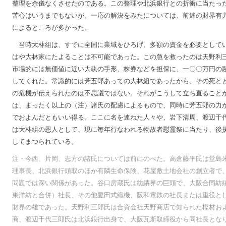
整理を余儀なくさせたのである。この整理や北浜銀行との折衝に当たっ
苦心はいうまでもないが、一応の解決をみたについては、前述の財界有
によるところが多かった。
当時大林組は、すでに全国に業域をひろげ、多額の資金を必要として
はや大林家にたよることは不可能であった。この急を救ったのは天野利
市場的には無価値に近い大軌の手形、株券などを担保に、一〇〇万円の
してくれた。常識的には芳五郎あっての大林組であったから、その死と
の危機が伝えられたのは不思議ではない。それがこうして立ち直ること
は、まったく以上の（注）諸氏の配慮によるもので、同時に芳五郎の力
でおよんだともいい得る。ここに名を連ねた人々や、岩下清周、渡辺千
は大林組の恩人として、現に毎年行なわれる物故者慰霊祭に当たり、後
してまつられている。
注・今西、片岡、志方の諸氏については前にのべた。高倉藤平氏は堂島
理事長、北浜銀行頭取のほか有隣生命保険、花屋敷土地会社の創立者で
問題では深い関係があった。谷口房蔵氏は紡績界の巨頭で、大阪合同紡
東洋紡と合併）社長、その他豊田式織機、阪和電鉄の社長または重役と
財界の雄であった。天野利三郎氏は合資会社天野商店で知られた樫材お
商、渡辺千代三郎氏は北浜銀行出身で、大阪瓦斯取締役から同社長とな