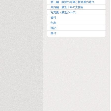
第三編 戦後の再建と新発展の時代
第四編 最近十年の大林組
写真集（最近の十年）
資料
年表
後記
奥付