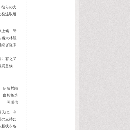
、彼らの力
の発注取引
申上候 降
共当大林組
引継ぎ従来
悟に有之又
に得貴意候
 伊藤哲郎
白杉亀造
岡胤信
両氏は、今
組の支持に
依頼状を各