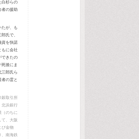
た白杉らの
力者の援助
いたが、も
三郎氏で、
融資を快諾
ともに会社
ができたの
が死後にま
代三郎氏ら
援者の霊と
米穀取引所
、北浜銀行
績（のちに
して、大阪
よび金物
り、南海鉄