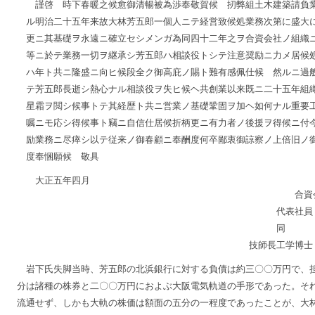
謹啓 時下春暖之候愈御清暢被為渉奉敬賀候 扨弊組土木建築請負
ル明治二十五年来故大林芳五郎一個人ニテ経営致候処業務次第に盛大
更ニ其基礎ヲ永遠ニ確立セシメンガ為同四十二年之ヲ合資会社ノ組織
等ニ於テ業務一切ヲ継承シ芳五郎ハ相談役トシテ注意奨励ニ力メ居候
ハ年ト共ニ隆盛ニ向ヒ候段全ク御高庇ノ賜ト難有感佩仕候 然ルニ過
テ芳五郎長逝シ熱心ナル相談役ヲ失ヒ候ヘ共創業以来既ニ二十五年組
星霜ヲ閲シ候事トテ其経歴ト共ニ営業ノ基礎鞏固ヲ加ヘ如何ナル重要
嘱ニモ応シ得候事ト竊ニ自信仕居候折柄更ニ有力者ノ後援ヲ得候ニ付
励業務ニ尽瘁シ以テ従来ノ御春顧ニ奉酬度何卒鄙衷御諒察ノ上倍旧ノ
度奉悃願候 敬具
大正五年四月
合資
代表社員
同 
技師長工学博
岩下氏失脚当時、芳五郎の北浜銀行に対する負債は約三〇〇万円で、
分は諸種の株券と二〇〇万円におよぶ大阪電気軌道の手形であった。そ
流通せず、しかも大軌の株価は額面の五分の一程度であったことが、大