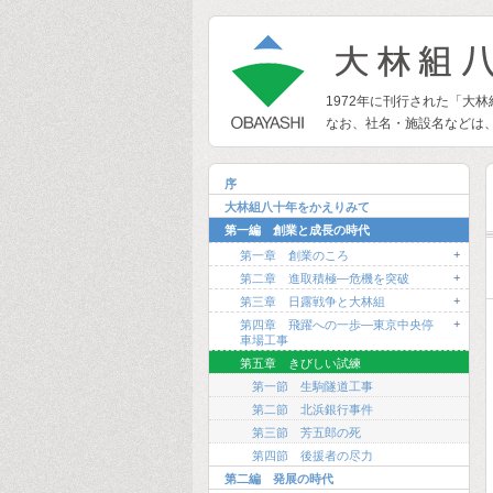
1972年に刊行された「大
なお、社名・施設名などは
序
大林組八十年をかえりみて
第一編 創業と成長の時代
+
第一章 創業のころ
+
第二章 進取積極―危機を突破
+
第三章 日露戦争と大林組
+
第四章 飛躍への一歩―東京中央停
車場工事
第五章 きびしい試練
第一節 生駒隧道工事
第二節 北浜銀行事件
第三節 芳五郎の死
第四節 後援者の尽力
第二編 発展の時代