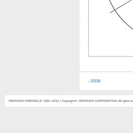
←
旧定款
OBAYASHI CHRONICLE 1892─2011 / Copyright©. OBAYASHI CORPORATION. All rights re