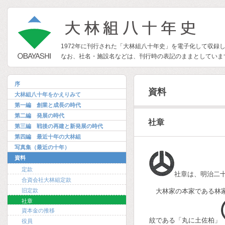
1972年に刊行された「大林組八十年史」を電子化して収録
なお、社名・施設名などは、刊行時の表記のままとしていま
序
資料
大林組八十年をかえりみて
第一編 創業と成長の時代
第二編 発展の時代
社章
第三編 戦後の再建と新発展の時代
第四編 最近十年の大林組
写真集（最近の十年）
資料
定款
社章は、明治二
合資会社大林組定款
旧定款
大林家の本家である林
社章
資本金の推移
紋である「丸に土佐柏」
役員