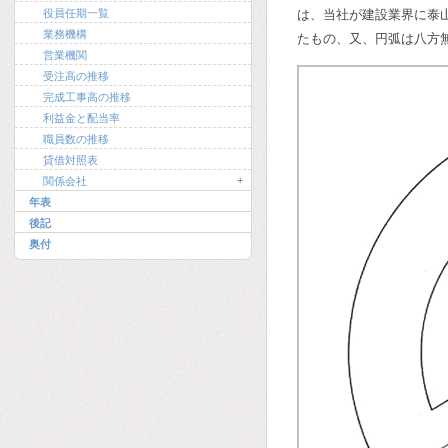
役員任期一覧
は、当社が建設業界に泰
業務機構
たもの、又、円弧は八方
営業機関
受注高の推移
完成工事高の推移
利益金と配当率
職員数の推移
貸借対照表
+
関係会社
年表
後記
奥付