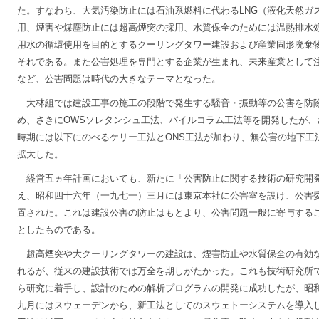
た。すなわち、大気汚染防止には石油系燃料に代わるLNG（液化天然ガ
用、煙害や煤塵防止には超高煙突の採用、水質保全のためには温熱排水
用水の循環使用を目的とするクーリングタワー建設および産業固形廃棄
それである。また公害処理を専門とする企業が生まれ、未来産業として
など、公害問題は時代の大きなテーマとなった。
大林組では建設工事の施工の段階で発生する騒音・振動等の公害を防
め、さきにOWSソレタンシュ工法、パイルコラム工法等を開発したが、
時期には以下にのべるケリー工法とONS工法が加わり、無公害の地下工
拡大した。
経営五ヵ年計画においても、新たに「公害防止に関する技術の研究開
え、昭和四十六年（一九七一）三月には東京本社に公害室を設け、公害
置された。これは建設公害の防止はもとより、公害問題一般に寄与する
としたものである。
超高煙突や大クーリングタワーの建設は、煙害防止や水質保全の有効
れるが、従来の建設技術では万全を期しがたかった。これも技術研究所
ら研究に着手し、設計のための解析プログラムの開発に成功したが、昭
九月にはスウェーデンから、新工法としてのスウェトーシステムを導入