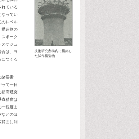
されている
となってい
互のレベル
。構造物の
、スポーク
ースケジュ
技術研究所構内に構築し
場合は、ヨ
た試作構造物
由につくる
の諸要素
がって一日
の超高煙突
垂直精度は
の一程度ま
突などのほ
広範囲に利