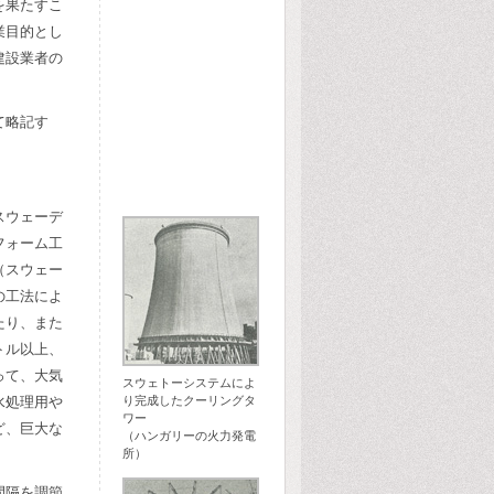
を果たすこ
業目的とし
建設業者の
て略記す
スウェーデ
フォーム工
（スウェー
の工法によ
たり、また
トル以上、
って、大気
スウェトーシステムによ
水処理用や
り完成したクーリングタ
ワー
ど、巨大な
（ハンガリーの火力発電
所）
間隔を調節