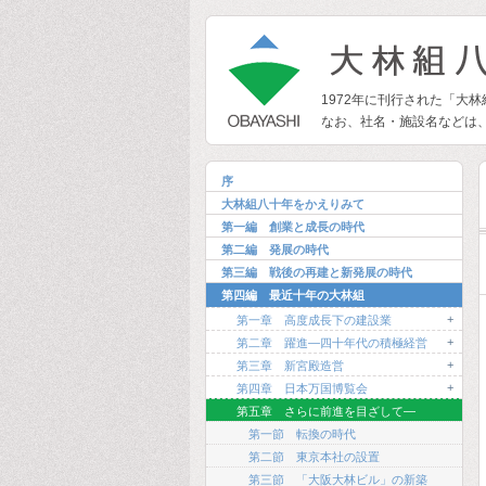
1972年に刊行された「大
なお、社名・施設名などは
序
大林組八十年をかえりみて
第一編 創業と成長の時代
第二編 発展の時代
第三編 戦後の再建と新発展の時代
第四編 最近十年の大林組
+
第一章 高度成長下の建設業
+
第二章 躍進―四十年代の積極経営
+
第三章 新宮殿造営
+
第四章 日本万国博覧会
第五章 さらに前進を目ざして―
第一節 転換の時代
第二節 東京本社の設置
第三節 「大阪大林ビル」の新築