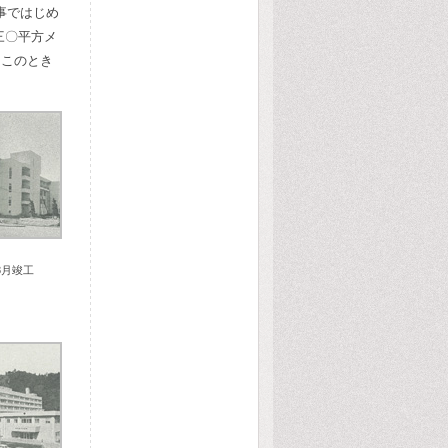
事ではじめ
三〇平方メ
、このとき
8月竣工