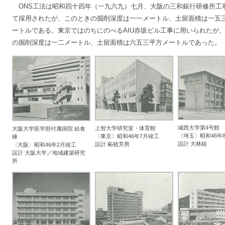
ONS工法は昭和四十四年（一九六九）七月、大阪の三和銀行研修所工
て採用されたが、このときの掘削深度は一一メートル、土留面積は一五
ートルである。東京ではのちにのべるAIU赤坂ビル工事に用いられたが
の掘削深度は一二メートル、土留面積は六五三平方メートルであった。
城西大学第4号館
上智大学研究室・体育館
大阪大学医学部付属病院 給食
〈埼玉〉昭和46年
〈東京〉昭和46年7月竣工
棟
設計 大林組
設計 柘植芳男
〈大阪〉昭和46年2月竣工
設計 大阪大学／地域建築研究
所