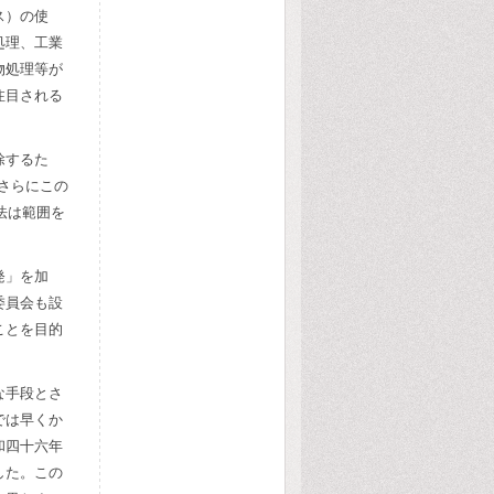
ス）の使
処理、工業
物処理等が
注目される
除するた
さらにこの
法は範囲を
発」を加
委員会も設
ことを目的
な手段とさ
では早くか
和四十六年
した。この