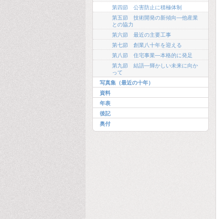
第四節 公害防止に積極体制
第五節 技術開発の新傾向―他産業
との協力
第六節 最近の主要工事
第七節 創業八十年を迎える
第八節 住宅事業―本格的に発足
第九節 結語―輝かしい未来に向か
って
写真集（最近の十年）
資料
年表
後記
奥付