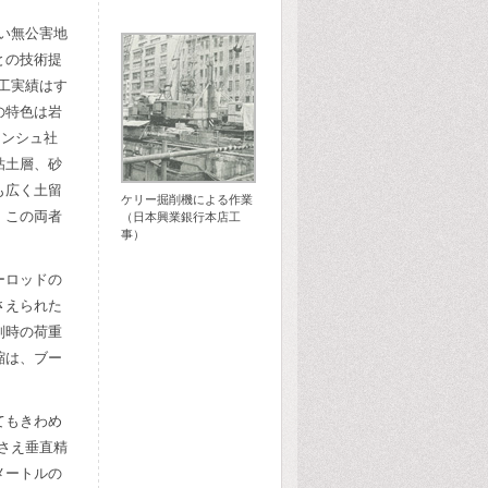
い無公害地
との技術提
工実績はす
の特色は岩
タンシュ社
粘土層、砂
も広く土留
ケリー掘削機による作業
、この両者
（日本興業銀行本店工
事）
ーロッドの
さえられた
削時の荷重
縮は、ブー
てもきわめ
さえ垂直精
メートルの