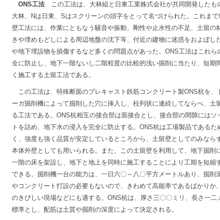
ONS工法
この工法は、大林組と日東工業株式会社が共同開発したも
大林、Nは日東、Sはスクリーンの頭字をとって名づけられた。これまで
壁工法には、作業にともなう騒音や振動、剛性や止水性の不足、土留の
きや埋めもどしによる周辺地盤の沈下等、付近の建物に迷惑をおよぼし
や地下埋設物を損傷するなど多くの問題点があった。ONS工法はこれら
全に防止し、地下一階ないし二階程度の比較的浅い掘削に当たり、短期
く施工する土留工法である。
この工法は、特殊断面のプレキャスト鉄筋コンクリート製ONS杭を、
ーガ掘削機によって掘削した穴に挿入し、柱列状に連続してならべ、土
る工法である。ONS杭相互の接合部は面接合とし、接合部の間隙にはソ
トを詰め、地下水の浸入を完全に防止する。ONS杭は工場製品であるた
く、強度も強く品質が安定しているところから、土留壁としてのみなら
本体外壁としても用いられる。また、この土留壁を利用して、地下掘削
一階の床を架設し、地下と地上を同時に施工することにより工期を短縮
できる。掘削機一台の能力は、一日六〇～八〇平方メートルあり、掘削
やコンクリート打設の必要もないので、きわめて高能率であるばかりか
のきびしい現場などにも適する。ONS杭は、厚さ三〇〇ミリ、長さ一二
標準とし、配筋は土質や掘削の深度によって決定される。