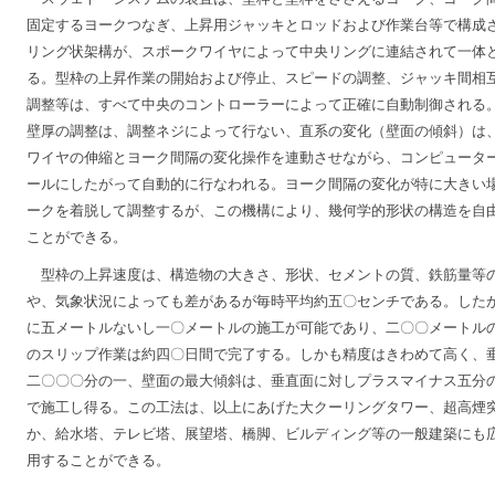
固定するヨークつなぎ、上昇用ジャッキとロッドおよび作業台等で構成
リング状架構が、スポークワイヤによって中央リングに連結されて一体
る。型枠の上昇作業の開始および停止、スピードの調整、ジャッキ間相
調整等は、すべて中央のコントローラーによって正確に自動制御される
壁厚の調整は、調整ネジによって行ない、直系の変化（壁面の傾斜）は
ワイヤの伸縮とヨーク間隔の変化操作を連動させながら、コンピュータ
ールにしたがって自動的に行なわれる。ヨーク間隔の変化が特に大きい
ークを着脱して調整するが、この機構により、幾何学的形状の構造を自
ことができる。
型枠の上昇速度は、構造物の大きさ、形状、セメントの質、鉄筋量等
や、気象状況によっても差があるが毎時平均約五〇センチである。した
に五メートルないし一〇メートルの施工が可能であり、二〇〇メートル
のスリップ作業は約四〇日間で完了する。しかも精度はきわめて高く、
二〇〇〇分の一、壁面の最大傾斜は、垂直面に対しプラスマイナス五分
で施工し得る。この工法は、以上にあげた大クーリングタワー、超高煙
か、給水塔、テレビ塔、展望塔、橋脚、ビルディング等の一般建築にも
用することができる。