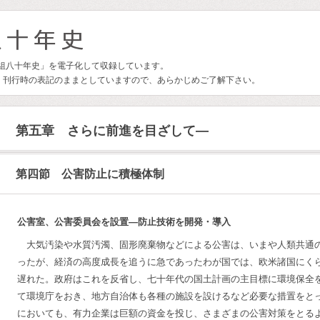
林組八十年史」を電子化して収録しています。
、刊行時の表記のままとしていますので、あらかじめご了解下さい。
第五章 さらに前進を目ざして―
第四節 公害防止に積極体制
公害室、公害委員会を設置―防止技術を開発・導入
大気汚染や水質汚濁、固形廃棄物などによる公害は、いまや人類共通
ったが、経済の高度成長を追うに急であったわが国では、欧米諸国にく
遅れた。政府はこれを反省し、七十年代の国土計画の主目標に環境保全
て環境庁をおき、地方自治体も各種の施設を設けるなど必要な措置をと
においても、有力企業は巨額の資金を投じ、さまざまの公害対策をとる