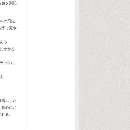
特色を列記
ルの刃先
能率で掘削
ある
にかかる
ラックに
る
月着工した
、都心にお
される。