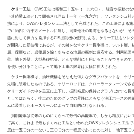
ケリー工法
OWS工法は昭和三十五年（一九六〇）、騒音や振動のな
下連続壁工法として開発され同四十一年（一九六六）、ソレタンシュ社
携により、OWSソレタンシュ工法として完成された。この工法による施
でに約四〇万平方メートルに達し、同業他社の追随をゆるさないが、そ
盤に対して偉力を発揮するCIS掘削機の使用にある。ケリー工法もソレ
が開発した新技術であるが、その鍵をなすケリー掘削機は、シルト層、
層、礫層など、岩盤層を除くあらゆる地層の掘削に適応する。利用範囲
壁、地下外壁、大型基礎杭等、どんな掘削にも用いることができるので
を使い分けることによって地下工事の限界は大幅に拡大された。
ケリー掘削機は、油圧機構をそなえた強力なグラブバケットを、ケリ
先端に装着したものである。ケリーロッドは、クローラークレーンでさ
ケリーガイドの中を垂直に上下し、掘削精度の保持とグラブに対する掘
としてはたらく。排土のためのグラブの昇降にともなう油圧ホースの伸
ムに装着したホースリールによって自動的に行なわれる。
掘削能率は従来のものにくらべて数倍の高能率で、しかも精度におい
て高く、これまで最もすぐれた工法といわれたOWSソレタンシュ工法で
度は一五〇分の一ないし三〇〇分の一程度であったのに対し、地下五〇