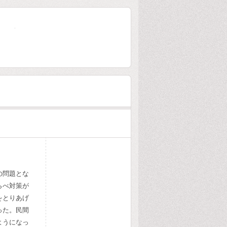
大林組80年史
の問題とな
らべ対策が
をとりあげ
った。民間
ようになっ