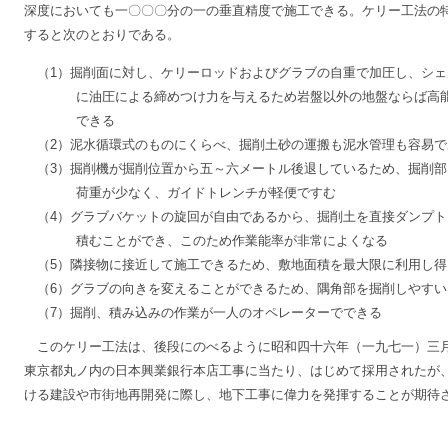
深度においても一〇〇〇分の一の垂直精度で施工できる。ケリー工法の
すると次のとおりである。
（1）掘削面に対し、ケリーロッドおよびグラブの自重で加圧し、シェ
に油圧による締めつけ力を与えるため岩盤以外の地盤ならば高
できる
（2）泥水循環式のものにくらべ、掘削土砂の運搬も泥水管理も容易で
（3）掘削機が掘削位置から五～六メートル後退しているため、掘削部
荷重が少なく、ガイドトレンチが軽便ですむ
（4）グラブバケットの旋回が自由であるから、掘削土を直接ダンプト
積むことができ、このため作業能率が非常によくなる
（5）隣接物に接近して施工できるため、敷地面積を最大限に利用し得
（6）グラブの向きを変えることができるため、隅角部を掘削しやすい
（7）掘削、積み込みの作業が一人のオペレーターでできる
このケリー工法は、後段にのべるように昭和四十六年（一九七一）三
東京都丸ノ内の日本興業銀行本店工事に当たり、はじめて採用されたが
ける建設や市街地再開発に際し、地下工事に偉力を発揮することが期待