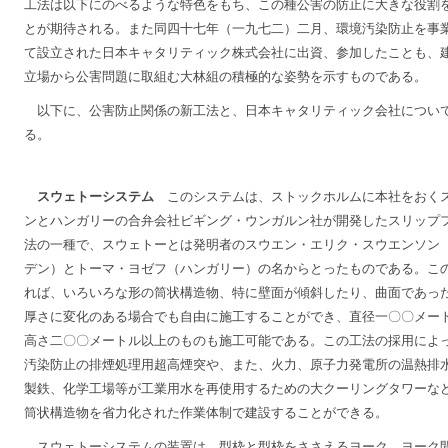
工法は以下にのべるような特色をもち、この種公害の防止に大きな役割
とが期待される。また同四十七年（一九七二）二月、環境汚染防止を事
て設立された日本キャタリティック株式会社に出資、参加したことも、
立場から公害問題に取組む大林組の積極的な姿勢を示すものである。
以下に、公害防止関係の新工法と、日本キャタリティック会社につい
る。
スウェトーシステム
このシステムは、ストックホルムに本社をおく
ンとハンガリーの合弁会社ビギング・ウンガルン社が開発したスリップ
法の一種で、スウェトーとは発明者のスウエン・エリク・スウエンソン
デン）とトーマ・ヨゼフ（ハンガリー）の名からとったものである。こ
れば、いろいろな形の筒状構造物、特に壁面が傾斜したり、曲面であっ
厚さに変化のある場合でも自由に施工することができ、直径一〇〇メー
高さ二〇〇メートル以上のものも施工可能である。この工法の採用によ
汚染防止の排煙処理用超高煙突や、また、火力、原子力発電所の温熱排
製鉄、化学工場等が工業用水を再使用するための大クーリングタワーな
筒状構造物を省力化された作業体制で建設することができる。
スウェトーシステムの装置は、型枠と型枠をささえるヨーク、ヨーク