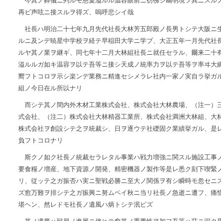
今其ノ葬儀ニ列ルモ慈愛溢ルル温容眼前ニ彷彿シ幽明境ヲ異ニスル
再ビ声呟ニ接スルヲ得ズ、嗚呼悲シイ哉
社長ハ明治二十七年九月先代社長大林芳五郎殿ノ長男トシテ大阪ニ
ルニ及ンデ暁星中学校ヲ経テ早稲田大学ニ学ブ、大正五年一月先代社
ルヤ其ノ業ヲ継ギ、同七年十二月大林組社長ニ就任セラル、爾来二十
溢ルルガ如キ温容ヲ以テ吾等ニ接シ天成ノ統率力ヲ以テ吾等ヲ率ヰ大
嚮フトコロヲ示シ楽ンデ業務ニ精進セシメラレ社内一家ノ実自ラ挙ガ
組ノ今日在ル所以ナリ
而シテ其ノ間内外木材工業株式会社、株式会社大林農場、（注一）
式会社、（注二）株式会社大林精器工業所、株式会社満洲大林組、大
株式会社ヲ創設シテ之ヲ統裁シ、日ヲ逐ウテ社礎固ク業績挙ガル、是
負フトコロナリ
斯クノ如ク社長ノ統裁セラレタル事業ハ戦力増強ニ関スル施設工事
要食糧ノ増産、地下資源ノ開発、精密機器ノ製作等是レ悉ク刻下喫緊
リ、従ッテ之ガ振否ハ実ニ聖戦必勝ニ至大ノ関係ヲ有シ瞬時モ忽セニ
ズ愈万難ヲ排シテ之ガ振興ニ努ムベイ秋ニ当リ社長ノ急逝ニ遭フ、痛
堪ヘン、然レドモ社長ノ遺風ハ炳トシテ泯ビズ