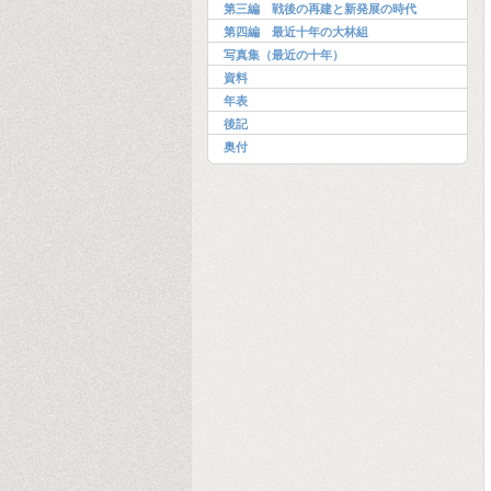
第三編 戦後の再建と新発展の時代
第四編 最近十年の大林組
写真集（最近の十年）
資料
年表
後記
奥付