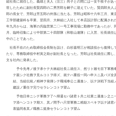
組社長に就任した。義雄と夫人（注三）尚子との間には一女千枝子があ
世したために副社長賢四郎の二男芳郎を嗣子に迎えていた。賢四郎夫人
郎の長女で、芳郎は芳五郎の外孫に当たる。芳郎は昭和十六年三月、東
工学部建築科を卒業、翌四月、大林組に入社して本店設計部に配属され
年九月からは、海軍の呉臨営第二〇一号工事現場に勤務中であったが、
月、臨時召集により中部第二十四部隊（和歌山連隊）に入営、社長就任
中のことであった。
社長不在のため取締役会長制を設け、白杉嘉明三が相談役から復帰し
たり、専務取締役中村寅之助が副社長となった。芳郎は社長就任に際し
文を社内に発表した。
予今先考ノ後ヲ承ケテ大林組社長ニ就任ス、然リト雖モ目下軍務
テ親シク社務ヲ見ルコトヲ得ズ、就テハ重役一同ハ申スニ及バズ全
結、当組伝統ノ精神ヲ発揮シテ職域奉公ニ邁進シ、以テ決戦下当組
建設ノ重任ヲ完ウセラレンコトヲ望ム
予他日幸ニシテ軍務ヲ了ヘ帰還セバ諸君ト共ニ社業ニ邁進シ之ニ
ヲ添ヘンコトヲ期ス、其ノ間予ハ只管軍務ニ精励スベキヲ以テ諸君
衷協同各其ノ職務ニ挺身セラレンコトヲ望ム