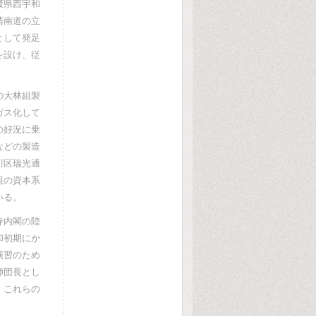
媛県西宇和
清南道の立
として発足
を設け、従
の大林組製
ガス化して
の好況に乗
などの製造
川区瑞光通
組の資本系
いる。
寺内閣の陸
和初期にか
演習のため
師団長とし
。これらの