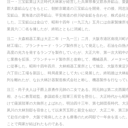
注一・三宝鉱業は大正時代大林家が経営した兵庫県養父郡糸井鉱山、愛
郡大森鉱山などをもとに、朝鮮京畿道の三宝鉱山を開発、その後、同忠
宝鉱山、黄海道の読亭鉱山、平安南道の价川砂金鉱を合わせ、株式会社
した。三宝鉱山は金山で、昭和十四年（一九三九）五月には自家製煉所
業員六〇〇名を擁したが、終戦とともに消滅した。
注二・大森精器工業は大正二年（一九一三）二月、大阪市港区南境川町
材工場に、ブランチャード・ランプ製作所として発足した。石油を白熱
高度の光力を発するランプを製作していたが、大正六年、第一次大戦中
じ業務を拡張、プランチャード製作所と改称して、機械器具、メーター
に従事した。昭和十四年四月、大林精器工業所として独立、大阪市東淀
六丁目に工場を新設し、時局産業として大いに発展した。終戦後は大林
列を離れたが、なお大林計器製造株式会社と称し、機器製作を行なって
注三・尚子夫人は子爵上原勇作元帥の二女である。同元帥は第二次西園
相、さらに教育総監、参謀総長と陸軍三長官を歴任し、大正時代から昭
けて薩派陸軍の大御所とよばれた。明治四十三年、第七師団長時代、大
夙川の大林別邸を宿舎として以来芳五郎と親交を結び、大正二年、第三
て赴任の途中、大阪で発病したときも療養のため同邸で一年余を送った
ことで両家が結ばれたものである。