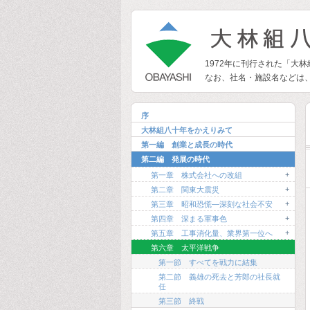
1972年に刊行された「大
なお、社名・施設名などは
序
大林組八十年をかえりみて
第一編 創業と成長の時代
第二編 発展の時代
+
第一章 株式会社への改組
+
第二章 関東大震災
+
第三章 昭和恐慌―深刻な社会不安
+
第四章 深まる軍事色
+
第五章 工事消化量、業界第一位へ
第六章 太平洋戦争
第一節 すべてを戦力に結集
第二節 義雄の死去と芳郎の社長就
任
第三節 終戦