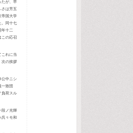
ったが、早
ふさは芳五
京帝国大学
た。同十七
同年十二
はこの応召
てこれに当
、次の挨拶
奉公中ニシ
員一致団
ノ負荷スル
一段ノ光輝
ハ呉々モ和