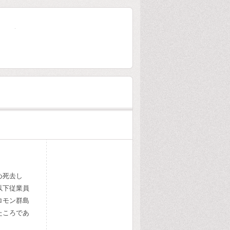
大林組80年史
め死去し
以下従業員
ロモン群島
たころであ