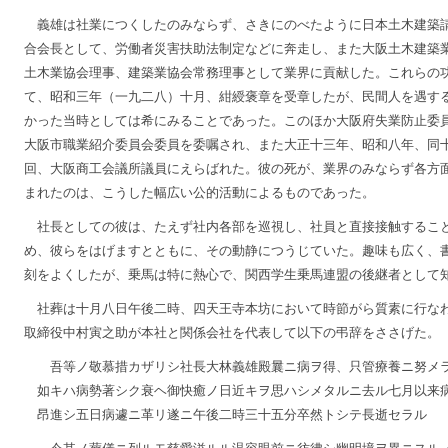
義雄は社業につくしたのみならず、さきにのべたように日本土木建築
合会長として、労働者災害扶助法制定などに奔走し、また大阪土木建築
土木業協会理事、建築業協会常務理事として業界に貢献した。これらの
て、昭和三年（一九二八）十月、紺綬褒章を受章したが、民間人を遇す
かった当時としては希にみることであった。このほか大阪府失業防止委
大阪市職業紹介委員会委員を委嘱され、また大正十三年、昭和八年、同
回、大阪商工会議所議員にえらばれた。彼の死が、業界のみならず各方
まれたのは、こうした幅広い公的活動によるものであった。
社長としての彼は、たえず社内各部を巡視し、社員と直接接触するこ
め、彼らをはげますとともに、その動静につうじていた。趣味も広く、
刻をよくしたが、乗馬は特に熱心で、関西学生乗馬連盟の後継者として
社葬は十月八日午後二時、四天王寺本坊において時節がら質素に行な
取締役中村寅之助が本社と関係会社を代表して以下の弔辞をささげた。
吾等ノ敬慕措カザリシ社長大林義雄殿曩ニ病ヲ得、只管療養ニ努メ
如キハ病勢著シク衰ヘ御快癒ノ日近キヲ思ハシメタルニ去ル七月以来
昂進シ五日病遽ニ革リ遂ニ午後二時三十五分卒然トシテ長逝セラル