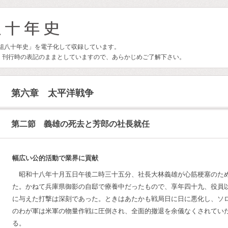
林組八十年史」を電子化して収録しています。
、刊行時の表記のままとしていますので、あらかじめご了解下さい。
第六章 太平洋戦争
第二節 義雄の死去と芳郎の社長就任
幅広い公的活動で業界に貢献
昭和十八年十月五日午後二時三十五分、社長大林義雄が心筋梗塞のた
た。かねて兵庫県御影の自邸で療養中だったもので、享年四十九、役員
に与えた打撃は深刻であった。ときはあたかも戦局日に日に悪化し、ソ
のわが軍は米軍の物量作戦に圧倒され、全面的撤退を余儀なくされてい
る。