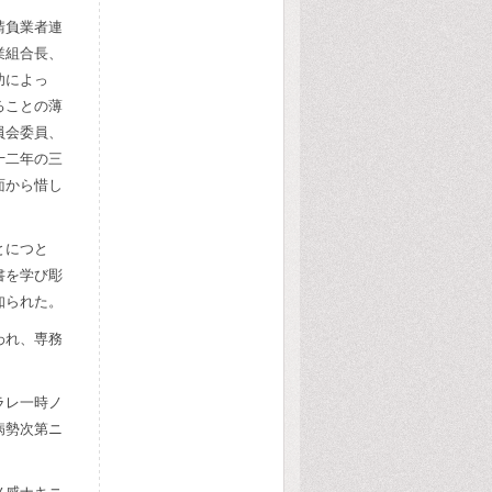
請負業者連
業組合長、
功によっ
ることの薄
員会委員、
十二年の三
面から惜し
とにつと
書を学び彫
知られた。
われ、専務
ラレ一時ノ
病勢次第ニ