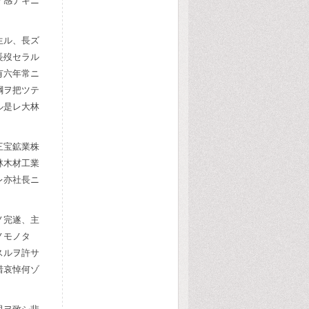
ノ感ナキニ
生ル、長ズ
長歿セラル
有六年常ニ
綱ヲ把ツテ
ル是レ大林
三宝鉱業株
林木材工業
レ亦社長ニ
ノ完遂、主
ノモノタ
スルヲ許サ
惜哀悼何ゾ