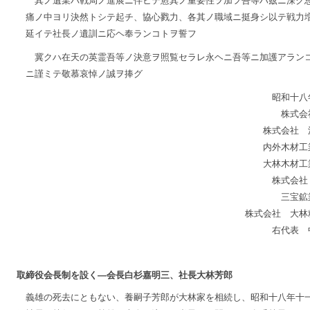
其ノ遺業ハ戦局ノ進展ニ伴ヒテ愈其ノ重要性ヲ加フ吾等ハ茲ニ深ク
痛ノ中ヨリ決然トシテ起チ、協心戮力、各其ノ職域ニ挺身シ以テ戦力
延イテ社長ノ遺訓ニ応ヘ奉ランコトヲ誓フ
冀クハ在天の英霊吾等ノ決意ヲ照覧セラレ永ヘニ吾等ニ加護アラン
ニ謹ミテ敬慕哀悼ノ誠ヲ捧グ
昭和十八
株式会
株式会社 
内外木材工
大林木材工
株式会社
三宝鉱
株式会社 大林
右代表 
取締役会長制を設く―会長白杉嘉明三、社長大林芳郎
義雄の死去にともない、養嗣子芳郎が大林家を相続し、昭和十八年十