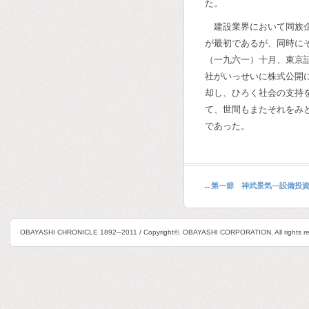
た。
建設業界において同族
が最初であるが、同時に
（一九六一）十月、東京
社がいっせいに株式公開
却し、ひろく社会の支持
て、世間もまたそれをみ
であった。
←
第一節 神武景気―設備投
OBAYASHI CHRONICLE 1892─2011 / Copyright©. OBAYASHI CORPORATION. All rights re