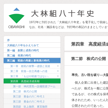
1972年に刊行された「大林組八十年史」を電子化して収録
なお、社名・施設名などは、刊行時の表記のままとしていま
序
第四章 高度経済
大林組八十年をかえりみて
第一編 創業と成長の時代
第二編 発展の時代
第二節 株式の公開
第三編 戦後の再建と新発展の時代
+
第一章 敗戦の衝撃―虚脱と混迷
+
第二章 前進―自立再建への道
率先、古い殻を破り―大
+
第三章 「もはや戦後ではない」
第四章 高度経済成長期
個人企業に出発した建
第一節 神武景気―設備投資ブーム
べたが、株式を一般に公
第二節 株式の公開
であるが、その株式を保
第三節 黄金の六〇年代 1
体されたため、いったん
第三節 黄金の六〇年代 2
公開されたのであった。
第四節 吹上御所、東宮御所