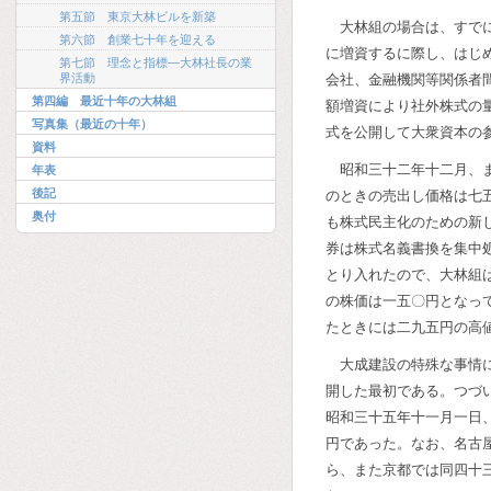
第五節 東京大林ビルを新築
大林組の場合は、すで
第六節 創業七十年を迎える
に増資するに際し、はじ
第七節 理念と指標―大林社長の業
界活動
会社、金融機関等関係者
第四編 最近十年の大林組
額増資により社外株式の
写真集（最近の十年）
式を公開して大衆資本の
資料
昭和三十二年十二月、
年表
後記
のときの売出し価格は七
奥付
も株式民主化のための新
券は株式名義書換を集中
とり入れたので、大林組
の株価は一五〇円となっ
たときには二九五円の高
大成建設の特殊な事情
開した最初である。つづ
昭和三十五年十一月一日
円であった。なお、名古
ら、また京都では同四十