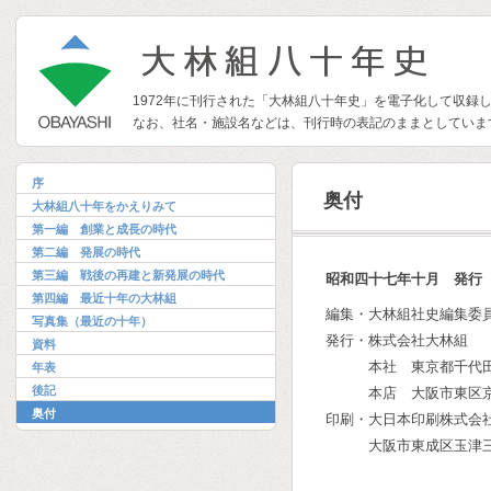
1972年に刊行された「大林組八十年史」を電子化して収録
なお、社名・施設名などは、刊行時の表記のままとしていま
序
奥付
大林組八十年をかえりみて
第一編 創業と成長の時代
第二編 発展の時代
第三編 戦後の再建と新発展の時代
昭和四十七年十月 発行
第四編 最近十年の大林組
編集・大林組社史編集委
写真集（最近の十年）
発行・株式会社大林組
資料
本社 東京都千代田区
年表
後記
本店 大阪市東区京
奥付
印刷・大日本印刷株式会
大阪市東成区玉津三