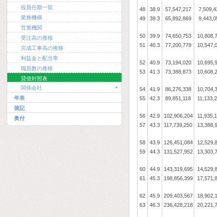
役員任期一覧
48
38.9
57,547,217
7,509,4
業務機構
49
39.3
65,892,869
9,443,0
営業機関
50
39.9
74,650,753
10,808,
受注高の推移
51
40.3
77,200,778
10,547,
完成工事高の推移
利益金と配当率
52
40.9
73,194,020
10,695,
職員数の推移
53
41.3
73,388,873
10,608,
貸借対照表
+
関係会社
54
41.9
86,276,338
10,704,
年表
55
42.3
89,851,118
11,133,
後記
56
42.9
102,906,204
11,935,
奥付
57
43.3
117,739,250
13,388,
58
43.9
126,451,084
12,529,
59
44.3
131,527,952
13,303,
60
44.9
143,319,695
14,529,
61
45.3
198,856,399
17,571,
62
45.9
209,403,567
18,902,
63
46.3
236,428,218
20,221,