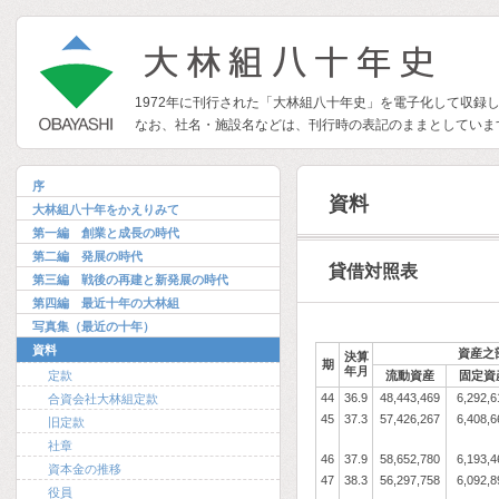
1972年に刊行された「大林組八十年史」を電子化して収録
なお、社名・施設名などは、刊行時の表記のままとしていま
序
資料
大林組八十年をかえりみて
第一編 創業と成長の時代
第二編 発展の時代
貸借対照表
第三編 戦後の再建と新発展の時代
第四編 最近十年の大林組
写真集（最近の十年）
資料
資産之
決算
期
年月
定款
流動資産
固定資
44
36.9
48,443,469
6,292,6
合資会社大林組定款
45
37.3
57,426,267
6,408,6
旧定款
社章
46
37.9
58,652,780
6,193,4
資本金の推移
47
38.3
56,297,758
6,092,8
役員