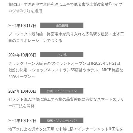
和歌山・すさみ串本道路和深IC工事で低炭素型土質改良材「バイプ
ロジオ®（L）」を適用
2024年10月17日
更新情報
プロジェクト最前線 路面電車が乗り入れる広島駅を建築・土木工
事のコラボレーションでつくる
2024年10月08日
その他
グラングリーン大阪 南館のグランドオープン日を2025年3月21日
（金）に決定 ～ショップ＆レストラン55店舗やホテル、MICE施設な
どがオープン～
2024年10月03日
技術・ソリューション
セメント混入地盤に施工する杭の品質確保に有効なスマートスラリ
ー®工法を開発
2024年10月02日
技術・ソリューション
地下水による漏水を短工期で未然に防ぐインナーシャット®工法を