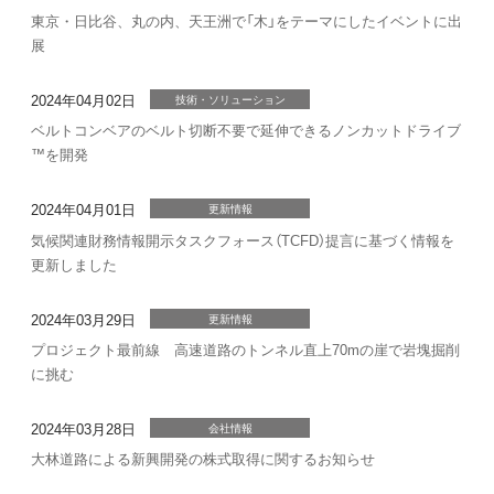
東京・日比谷、丸の内、天王洲で「木」をテーマにしたイベントに出
展
2024年04月02日
技術・ソリューション
ベルトコンベアのベルト切断不要で延伸できるノンカットドライブ
™を開発
2024年04月01日
更新情報
気候関連財務情報開示タスクフォース（TCFD）提言に基づく情報を
更新しました
2024年03月29日
更新情報
プロジェクト最前線 高速道路のトンネル直上70mの崖で岩塊掘削
に挑む
2024年03月28日
会社情報
大林道路による新興開発の株式取得に関するお知らせ