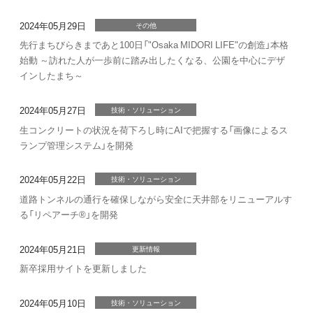
2024年05月29日
その他
先行まちびらきまであと100日「"Osaka MIDORI LIFE"の創造」本格
始動 ～訪れた人が一歩前に踏み出したくなる、公園を中心にデザ
インしたまち～
2024年05月27日
技術・ソリューション
生コンクリートの状況を荷下ろし時にAIで把握する「画像によるス
ランプ管理システム」を開発
2024年05月22日
技術・ソリューション
道路トンネルの通行を確保しながら安全に天井部をリニューアルす
る「リペアーチ®」を開発
2024年05月21日
更新情報
新卒採用サイトを更新しました
2024年05月10日
技術・ソリューション