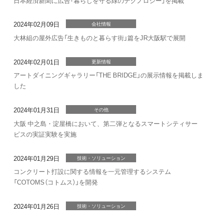
日本経済新聞に広告「暮らしを守る緑のテクノロジー」を掲載
2024年02月09日
会社情報
大林組の屋外広告「生きものと暮らす街」篇をJR大阪駅で展開
2024年02月01日
更新情報
アートダイニングギャラリー「THE BRIDGE」の展示情報を掲載しま
した
2024年01月31日
その他
大阪 中之島・淀屋橋において、第二弾となるスマートシティサー
ビスの実証実験を実施
2024年01月29日
技術・ソリューション
コンクリート打設に関する情報を一元管理するシステム
「COTOMS（コトムス）」を開発
2024年01月26日
技術・ソリューション