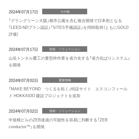
2024年07月17日
その他
「グラングリーン大阪」都市公園を含む複合開発で日本初となる
「LEED-NDプラン認証」「SITES予備認証」を同時取得（ともにGOLD
評価）
2024年07月17日
技術・ソリューション
山岳トンネル覆工の妻型枠作業を省力化する「省力化ばりシステム」
を開発
2024年07月02日
更新情報
「MAKE BEYOND つくるを拓く」特設サイト エスコンフィール
ド HOKKAIDO 建設プロジェクトを追加
2024年07月02日
技術・ソリューション
中規模ビルのZEB達成の可能性を容易に判断する「ZEB
conductor™」を開発