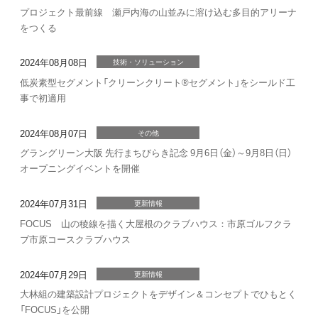
プロジェクト最前線 瀬戸内海の山並みに溶け込む多目的アリーナ
をつくる
2024年08月08日
技術・ソリューション
低炭素型セグメント「クリーンクリート®セグメント」をシールド工
事で初適用
2024年08月07日
その他
グラングリーン大阪 先行まちびらき記念 9月6日（金）～9月8日（日）
オープニングイベントを開催
2024年07月31日
更新情報
FOCUS 山の稜線を描く大屋根のクラブハウス：市原ゴルフクラ
ブ市原コースクラブハウス
2024年07月29日
更新情報
大林組の建築設計プロジェクトをデザイン＆コンセプトでひもとく
「FOCUS」を公開