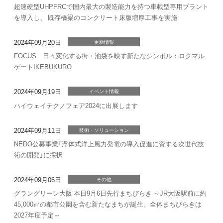
超速硬型UHPFRCで国内最大の製造能力を持つ車載型専用プラント
を導入し、 既存橋梁のコンクリート床版増厚工事を実施
2024年09月20日
更新情報
FOCUS 日々変化する街・池袋を映す新たなシンボル：ロクマル
ゲートIKEBUKURO
2024年09月19日
イベント情報
ハイウェイテクノフェア2024に出展します
2024年09月11日
技術・ソリューション
NEDO公募事業「浮体式洋上風力発電の導入促進に資する次世代技
術の開発」に採択
2024年09月06日
その他
グラングリーン大阪 本日9月6日先行まちびらき ～JR大阪駅前に約
45,000㎡の都市公園を含む新たなまちが誕生。全体まちびらきは
2027年度予定～