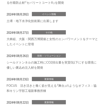
る付着防止材「セパリートコート®」を開発
2024年08月28日
イベント情報
土壌・地下水浄化技術展に出展します
2024年08月27日
その他
大林組、大阪・関西万博開催と女性のエンパワーメントをテーマと
したイベントに登壇
2024年08月26日
技術・ソリューション
シールドトンネルの施工時にCO2排出量を実質0以下にする環境に
優しい裏込め注入材を開発
2024年08月23日
更新情報
FOCUS 活き活きと働く姿が見える「舞台」のようなオフィス：協
和キリン宇部工場新事務所棟
2024年08月22日
更新情報