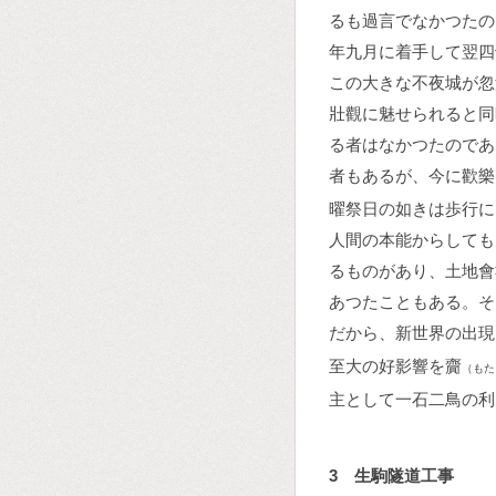
るも過言でなかつたの
年九月に着手して翌四
この大きな不夜城が忽
壯觀に魅せられると同
る者はなかつたのであ
者もあるが、今に歡樂
曜祭日の如きは歩行に
人間の本能からしても
るものがあり、土地會
あつたこともある。そ
だから、新世界の出現
至大の好影響を齎
（もた
主として一石二鳥の利
3 生駒隧道工事