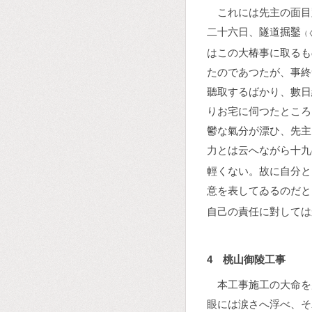
これには先主の面目
二十六日、隧道掘鑿
（
はこの大椿事に取るも
たのであつたが、事終
聽取するばかり、數日
りお宅に伺つたところ
鬱な氣分が漂ひ、先主
力とは云へながら十九
輕くない。故に自分と
意を表してゐるのだと
自己の責任に對しては
4 桃山御陵工事
本工事施工の大命を
眼には涙さへ浮べ、そ