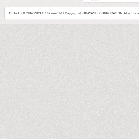
OBAYASHI CHRONICLE 1892─2014 / Copyright©. OBAYASHI CORPORATION. All rights re