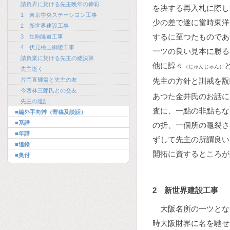
請負界に於ける先主晩年の偉彩
を决する再入札に際し
1 東京中央ステーシヨン工事
少の差で遂に當時東洋
2 新世界建設工事
するに至つたものであ
3 生駒隧道工事
4 伏見桃山御陵工事
一ツの良い見本に勝る
請負業に於ける先主の總決算
他に諄々
（じゅんじゅん）
先主逝く
片岡直輝翁と先主の友
先主の方針と訓戒を翫
今西林三郞氏との交友
あつた金井氏のお話に
先主の遺訓
査に、一點の非點もな
■編外手向艸（寄稿及談話）
■系譜
の折、一個所の龜裂さ
■年譜
ずして先主の所謂良い
■追錄
開拓に資するところが
■奥付
2 新世界建設工事
大阪名所の一ツとな
時大阪財界に名を馳せ