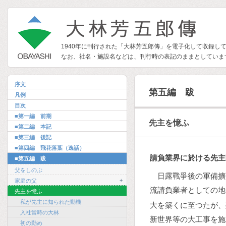
1940年に刊行された「大林芳五郎傳」を電子化して収録し
なお、社名・施設名などは、刊行時の表記のままとしていま
序文
第五編 跋
凡例
目次
■第一編 前期
先主を憶ふ
■第二編 本記
■第三編 後記
■第四編 飛花落葉（逸話）
請負業界に於ける先主
■第五編 跋
父をしのぶ
日露戰爭後の軍備擴
+
家庭の父
流請負業者としての地
先主を憶ふ
私が先主に知られた動機
大を築くに至つたが、
入社當時の大林
新世界等の大工事を施
初の勤め