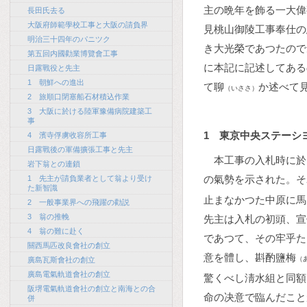
主の晩年を飾る一大偉
長田氏去る
大阪府師範學校工事と大阪の請負界
見桃山御陵工事奉仕の
明治三十四年のパニツク
き大光榮であつたので
第五回内國勸業博覽會工事
に本記に記述してある
日露戰役と先主
1 朝鮮への進出
て聊
か述べて
（いささ）
2 旅順口閉塞船石材積込作業
3 大阪に於ける陸軍豫備病院建築工
事
1 東京中央ステーシ
4 濱寺俘虜收容所工事
日露戰後の軍備擴張工事と先主
本工事の入札時に於
岩下翁との連鎖
の氣勢を示された。そ
1 先主が請負業者として翁より受け
た新智識
止まなかつた中原に馬
2 一般事業界への飛躍の勸説
3 翁の推輓
先主は入札の初頭、宣
4 翁の難に赴く
であつて、その牢乎た
關西馬匹改良會社の創立
意を體し、斟酌鹽梅
（
廣島瓦斯會社の創立
廣島電氣軌道會社の創立
驚くべし淸水組と同額
阪堺電氣軌道會社の創立と南海との合
命の决意で臨んだこと
併