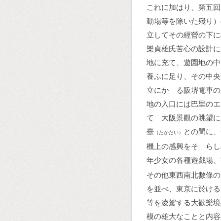
これに加はり、第五回
動場等を除いた殘り）
立してその經營の下に
樂貞雄氏苦心の設計に
地に充て、遊園地の中
養ふに足り、その中央
立にかゝる阪堺電車の
地の入口には巴里のエ
てゝ大阪景觀の眺望に
臺
との間に、
（たかだい）
機上の感興をそゝらし
年少女の各種遊戯場、
その他東西南北數條の
を並べ、東京に於ける
等を凌駕する大歡樂境
模の雄大なことと内容