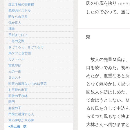
氏の心底を抉り
（えぐり
莚五千枚の御賽錢
氣轉のピストル
したのであつて、遂に
時ならぬ正月
僞せ盜人
禪味
手紙より口上
鬼
一樣の交際
さげてるぞ、さげてるぞ
馬ケツと表玄關
故人の先輩Ｍ氏は、
カクトヘル
當意即妙
口を凌いでゐた。初め
元の一兩
めたが、度重なると所
ヌカスナ
となく氣恥かしく思つ
即答の出來ないものは落第
お三時の出面
回故人を訪はしめた。
凱歌の手水鉢
て會はうとしない。Ｍ
閉門
るＫ氏を介して申込ん
妾腹の子
門前に禮拜する人
ら澁つた風もなく快よ
木乃伊取が木乃伊
大林さんへ伺ひますと
■第五編 跋