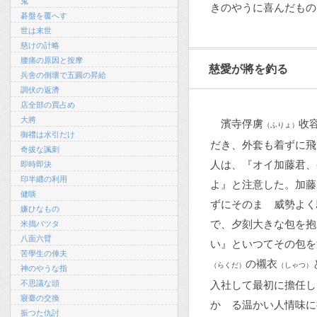
鬼
きのやうに喜んだもの
碁盤を覆へす
世は末世
慈けの計略
腰痛の原因と按摩
慈愛が將を釣る
兵舍の倒壞で五圓の昇給
調伏の返濟
店全部の買占め
大將
濱寺俘虜
收
（ふりょ）
御禮は水引だけ
だき、外套も着ずに飛
奇拔な諷刺
人は、『オイ加藤君、
即時即決
印半纒の利用
よ』と注意した。加藤
健啖
ずにそのまゝ威勢よく
嫌ひなもの
で、夕刻大きな包を抱
米搗バツタ
八面六臂
い』といつてその包を
苦學生の俥夫
の襯衣
（らくだ）
（しゃつ）
神のやうな指
不思議な頭
入社して最初に擔任し
寢臺の交換
かゝる温かい人情味に
振つた仇討