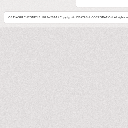
OBAYASHI CHRONICLE 1892─2014 / Copyright©. OBAYASHI CORPORATION. All rights re