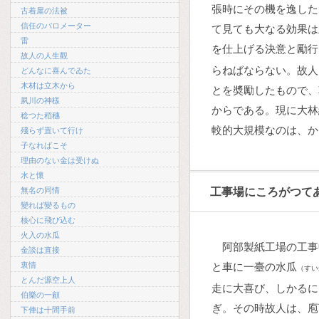
張時にその機を逸した
古着屋の法被
信任のバロメーター
て見ても大なる効果は
雷
を仕上げる決意と勵行
故人の人生觀
らねばならない。故人
どんなに喜んでゐた
木材は立木から
とを奬勵したもので、
夙川の神樣
からである。現に大林
稔つた稻穗
較的大規模なのは、か
殘らず置いて行け
子なればこそ
理由のない金は受けぬ
水と懷
無名の同情
工事場にころがつて
變れば變るもの
核心に飛び込む
火入の水瓜
阿部製紙工場の工事
金談は直接
衷情
と車に一臺の水瓜
（すい
とんだ源空上人
走に大喜び、しかるに
伯樂の一顧
ぎ。その時故人は、庖
下俥は十間手前