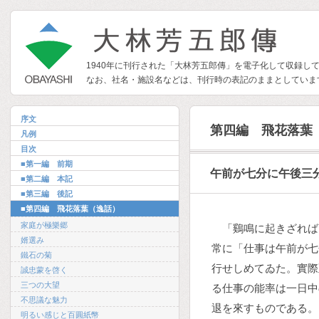
1940年に刊行された「大林芳五郎傳」を電子化して収録し
なお、社名・施設名などは、刊行時の表記のままとしていま
序文
第四編 飛花落葉
凡例
目次
■第一編 前期
午前が七分に午後三
■第二編 本記
■第三編 後記
■第四編 飛花落葉（逸話）
家庭が極樂郷
「鷄鳴に起きざれば
婿選み
常に「仕事は午前が七
鐵石の菊
行せしめてゐた。實際
誠忠蒙を啓く
三つの大望
る仕事の能率は一日中
不思議な魅力
退を來すものである。
明るい感じと百圓紙幣