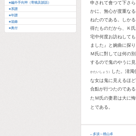
申されて會つて下さら
■編外手向艸（寄稿及談話）
■系譜
かに、無心が度重なる
■年譜
ねたのである。しかる
■追錄
得たものだから、Ｋ氏
■奥付
宅中何度お訪ねしても
ました』と婉曲に探り
Ｍ氏に對しては何の別
するので鬼のやうに見
した。淸濁
かたいしょう）
な女は鬼に見えるほど
合點が行つたのである
たＭ氏の妻君は大に悔
とである。
←
多涙～桃山卓