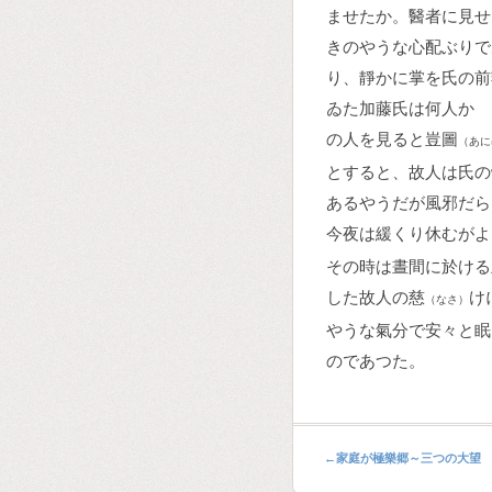
ませたか。醫者に見せ
きのやうな心配ぶりで
り、靜かに掌を氏の前
ゐた加藤氏は何人かゞ
の人を見ると豈圖
（あに
とすると、故人は氏の
あるやうだが風邪だら
今夜は緩くり休むがよ
その時は晝間に於ける
した故人の慈
け
（なさ）
やうな氣分で安々と眠
のであつた。
←
家庭が極樂郷～三つの大望