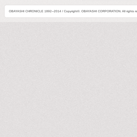
OBAYASHI CHRONICLE 1892─2014 / Copyright©. OBAYASHI CORPORATION. All rights re