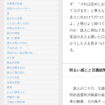
ず、『それは定めしお
古着屋の法被
信任のバロメーター
て上げます』と事もな
雷
走りに出かけて行つた
故人の人生觀
よ』と勢ひよく歸つて
どんなに喜んでゐた
木材は立木から
のか、故人に尋ねて見
夙川の神樣
某店の主人も開いた口
稔つた稻穗
かうした人を惹きつけ
殘らず置いて行け
子なればこそ
る。
理由のない金は受けぬ
水と懷
無名の同情
變れば變るもの
明るい感じと百圓紙
核心に飛び込む
火入の水瓜
金談は直接
衷情
故人が二十六、七歳
とんだ源空上人
田街道齋田川橋梁の架
伯樂の一顧
車が數臺、その挽子
下俥は十間手前
（