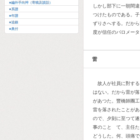
■編外手向艸（寄稿及談話）
しかし部下に一朝間違
■系譜
つけたものである。子
■年譜
■追錄
ずりさへする。だから
■奥付
度が信任のバロメータ
雷
故人が社員に對する
はない。だから雷が落
があつた。豐橋師團工
雷を落されたことがあ
ので、夕刻に至つて遂
事のことゝて、主任た
どうした。何、頭痛で