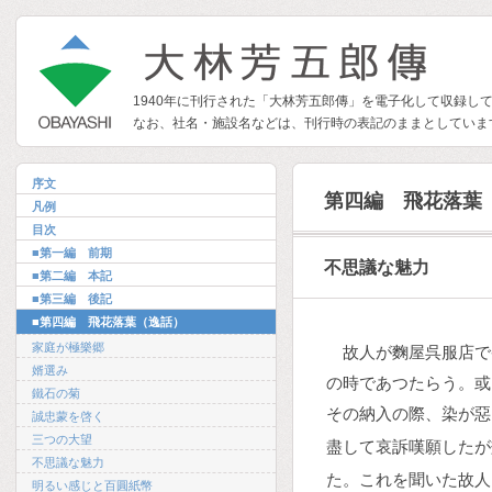
1940年に刊行された「大林芳五郎傳」を電子化して収録し
なお、社名・施設名などは、刊行時の表記のままとしていま
序文
第四編 飛花落葉
凡例
目次
■第一編 前期
不思議な魅力
■第二編 本記
■第三編 後記
■第四編 飛花落葉（逸話）
家庭が極樂郷
故人が麴屋呉服店で
婿選み
の時であつたらう。或
鐵石の菊
その納入の際、染が惡
誠忠蒙を啓く
三つの大望
盡して哀訴嘆願したが
不思議な魅力
た。これを聞いた故人
明るい感じと百圓紙幣