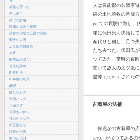
鬼
人は豊能郡の名望家遊
碁盤を覆へす
線の土地買收の斡旋方
世は末世
慈けの計略
ての實驗に徴し、
ね）
腰痛の原因と按摩
賴に伏田氏も快諾して
兵舍の倒壞で五圓の昇給
調伏の返濟
産代りと稱し、且つ失
店全部の買占め
たち去つた。伏田氏が
大將
つてゐた。當時の百圓
御禮は水引だけ
奇拔な諷刺
驚いて故人の太ツ腹に
即時即決
盡瘁
されたの
（じんすい）
印半纒の利用
健啖
嫌ひなもの
米搗バツタ
古着屋の法被
八面六臂
苦學生の俥夫
神のやうな指
不思議な頭
何處かの古着屋の店
寢臺の交換
が吊つてあるの
振つた仇討
んてん）