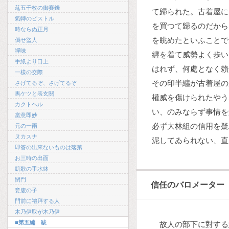
莚五千枚の御賽錢
て歸られた。古着屋に
氣轉のピストル
を買つて歸るのだから
時ならぬ正月
を眺めたといふことで
僞せ盜人
禪味
纒を着て威勢よく歩い
手紙より口上
はれず、何處となく賴
一樣の交際
その印半纒が古着屋の
さげてるぞ、さげてるぞ
馬ケツと表玄關
權威を傷けられたやう
カクトヘル
い、のみならず事情を
當意即妙
必ず大林組の信用を疑
元の一兩
ヌカスナ
泥してゐられない、直
即答の出來ないものは落第
お三時の出面
凱歌の手水鉢
閉門
信任のバロメーター
妾腹の子
門前に禮拜する人
木乃伊取が木乃伊
■第五編 跋
故人の部下に對する