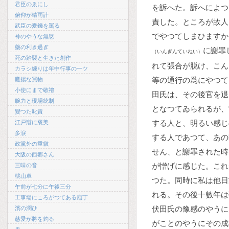
君臣のゑにし
を訴へた。訴へによつ
俯仰が晴雨計
責した。ところが故人
武臣の愛錢を罵る
でやつてしまひますか
神のやうな無慾
藥の利き過ぎ
に謝罪
（いんぎんていねい）
死の踏襲と生きた創作
れて張合が脱け、こん
カラシ練りは年中行事の一ツ
等の通行の爲にやつて
鷹揚な買物
小使にまで敬禮
田氏は、その後官を退
腕力と現場統制
となつてゐられるが、
變つた叱責
する人と、明るい感じ
江戸辯に褒美
多涙
する人であつて、あの
政黨外の重鎭
せん、と謝罪された時
大阪の西郷さん
が憎げに感じた。これ
三味の音
桃山卓
つた。同時に私は他日
午前が七分に午後三分
れる。その後十數年は
工事場にころがつてある庖丁
伏田氏の豫感のやうに
濱の潤ひ
慈愛が將を釣る
がことのやうにその成