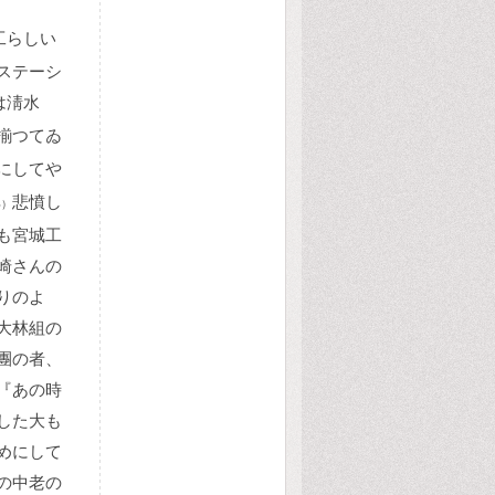
工らしい
ステーシ
は淸水
揃つてゐ
にしてや
悲憤し
い）
も宮城工
崎さんの
りのよ
大林組の
團の者、
『あの時
した大も
めにして
の中老の