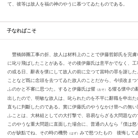
て、彼等は故人を福の神のやうに慕つてゐたものである。
子なればこそ
豐橋師團工事の折、故人は材料上のことで伊藤哲郞氏を完膚
に叱り飛ばしたことがある。その後伊藤氏は意平かでなく、工
の或る日、辭表を懷にして故人の前に立つて當時の罪を謝した
ことなど既に念頭を去つてゐた故人のことだから、今頃改まつ
ふのかと不審に思つた。すると伊藤氏は懼
る懼る懷中の
（おそ）
出したので、明敏な故人は、叱られたのを不平に辭職を申出た
直ちに判斷したのである。實に伊藤氏のやうなかけ替への無い
ふことは、大林組としての大打撃で、容易ならざる大問題なの
このやうな重大問題に直面した場合に、普通の人なら『僕は怒
のが缺點でね、その時の機勢
みで怒つたものゝ後悔して
（はず）