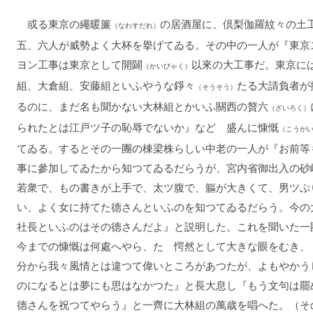
或る東京の繩暖簾
の居酒屋に、倶梨伽羅紋々の土
（なわすだれ）
五、六人が威勢よく大杯を擧げてゐる。その中の一人が『東京
ヨン工事は東京として開闢
以來の大工事だ。東京に
（かいびゃく）
組、大倉組、安藤組といふやうな錚々
たる大請負者が
（そうそう）
るのに、まだ名も聞かない大林組とかいふ關西の贅六
（ざいろく）
られたとは江戸ツ子の恥辱でないか』などゝ盛んに慷慨
（こうが
てゐる。するとその一團の棟梁株らしい中老の一人が『お前等
事に參加してゐたから知つてゐるだらうが、宮内省御出入の砂
若衆で、もの書きが上手で、太ツ腹で、軀が大きくて、男ツぷ
い、よく女に持てた德さんといふのを知つてゐるだらう。今の
社長といふのはその德さんだよ』と説明した。これを聞いた一
今までの慷慨は何處へやら、たゞ愕然として大きな眼をむき、
分から我々風情とは違つて偉いところがあつたが、よもやかう
のになるとは夢にも思はなかつた』と長大息し『もう文句は罷
德さんを祝つてやらう』と一齊に大林組の萬歳を唱へた。（そ