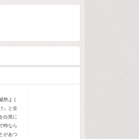
大林芳五郎傳
威勢よく
け』と全
を白黑に
で時なら
とがあつ