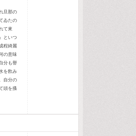
れ旦那の
てゐたの
れて來
』といつ
成程綺麗
何の意味
自分も譽
水を飮み
。自分の
て頭を搔