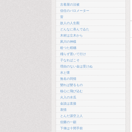
古着屋の法被
信任のバロメーター
雷
故人の人生觀
どんなに喜んでゐた
木材は立木から
夙川の神樣
稔つた稻穗
殘らず置いて行け
子なればこそ
理由のない金は受けぬ
水と懷
無名の同情
變れば變るもの
核心に飛び込む
火入の水瓜
金談は直接
衷情
とんだ源空上人
伯樂の一顧
下俥は十間手前