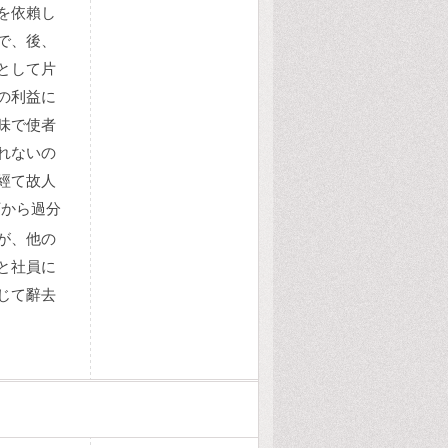
を依賴し
で、後、
として片
の利益に
味で使者
れないの
經て故人
下から過分
が、他の
と社員に
じて辭去