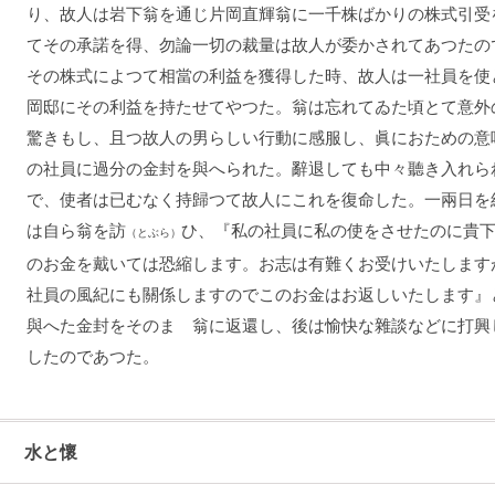
り、故人は岩下翁を通じ片岡直輝翁に一千株ばかりの株式引受
てその承諾を得、勿論一切の裁量は故人が委かされてあつたの
その株式によつて相當の利益を獲得した時、故人は一社員を使
岡邸にその利益を持たせてやつた。翁は忘れてゐた頃とて意外
驚きもし、且つ故人の男らしい行動に感服し、眞におための意
の社員に過分の金封を與へられた。辭退しても中々聽き入れら
で、使者は已むなく持歸つて故人にこれを復命した。一兩日を
は自ら翁を訪
ひ、『私の社員に私の使をさせたのに貴
（とぶら）
のお金を戴いては恐縮します。お志は有難くお受けいたします
社員の風紀にも關係しますのでこのお金はお返しいたします』
與へた金封をそのまゝ翁に返還し、後は愉快な雜談などに打興
したのであつた。
水と懷