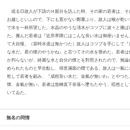
或る日故人が下請のＨ親分を訪ふた時、その家の若者は、そ
お越しといふので、下にも置かない鄭重ぶり。故人は喉が乾い
で水を一杯所望した。水晶のやうな淸水がコツプに波々と搬ば
た。搬んだ若者は『近所界隈にはこんな良い水は御座いません
て大自慢。（當時水道は無かつた）故人はコツプを手にして『
な水だ。君の懷のやうかね』と言つてその水を譽めた。若者は
か判らないが、綺麗な水と自分の懷とを對照されたので、無論
められたものと早合點し、得意滿面の體である。故人は一氣に
乾して若者を顧み、『成程良い水だ、金氣が無いわ』とやつた
懷、金氣が無い。若者は急轉直下奈落へ墜ちたやう、啞然とし
いてゐた。
無名の同情