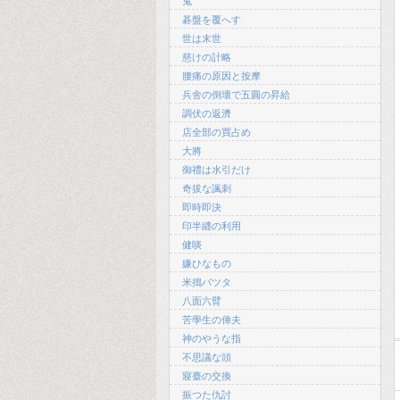
鬼
碁盤を覆へす
世は末世
慈けの計略
腰痛の原因と按摩
兵舍の倒壞で五圓の昇給
調伏の返濟
店全部の買占め
大將
御禮は水引だけ
奇拔な諷刺
即時即決
印半纒の利用
健啖
嫌ひなもの
米搗バツタ
八面六臂
苦學生の俥夫
神のやうな指
不思議な頭
寢臺の交換
振つた仇討