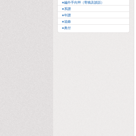
■編外手向艸（寄稿及談話）
■系譜
■年譜
■追錄
■奥付