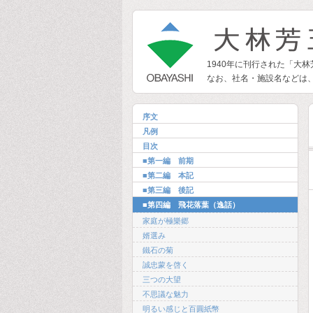
1940年に刊行された「大
なお、社名・施設名などは
序文
凡例
目次
■第一編 前期
■第二編 本記
■第三編 後記
■第四編 飛花落葉（逸話）
家庭が極樂郷
婿選み
鐵石の菊
誠忠蒙を啓く
三つの大望
不思議な魅力
明るい感じと百圓紙幣