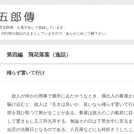
林芳五郎傳」を電子化して収録しています。
、刊行時の表記のままとしていますので、あらかじめご了解下さい。
第四編 飛花落葉（逸話）
殘らず置いて行け
故人が何かの用事で臺所にゐたやうなとき、偶出入の肴屋が
驅け込むと、故人は『生きは良いか、良いなら殘らず置いて行
部を買ひ取つて興がることがある。肴屋は故人のこの氣前に目
して驚きもし又三拜九拜する。無論その日は下男女中に至るま
ぬ舌の法樂日となるのである。八百屋などにも時折さうしたこ