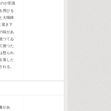
すのが常識
を用ひる
と大喝睥
と退き下
の味があ
籠つてゐ
て困つた
は怒られ
を落した
される。
畫があ