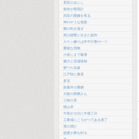
君臣のゑにし
俯仰が晴雨計
武臣の愛錢を罵る
神のやうな無慾
藥の利き過ぎ
死の踏襲と生きた創作
カラシ練りは年中行事の一ツ
鷹揚な買物
小使にまで敬禮
腕力と現場統制
變つた叱責
江戸辯に褒美
多涙
政黨外の重鎭
大阪の西郷さん
三味の音
桃山卓
午前が七分に午後三分
工事場にころがつてある庖丁
濱の潤ひ
慈愛が將を釣る