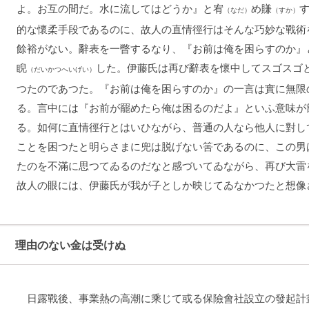
よ。お互の間だ。水に流してはどうか』と宥
め賺
（なだ）
（すか）
的な懷柔手段であるのに、故人の直情徑行はそんな巧妙な戰術
餘裕がない。辭表を一瞥するなり、『お前は俺を困らすのか』
睨
した。伊藤氏は再び辭表を懷中してスゴスゴ
（だいかつへいげい）
つたのであつた。『お前は俺を困らすのか』の一言は實に無限
る。言中には『お前が罷めたら俺は困るのだよ』といふ意味が
る。如何に直情徑行とはいひながら、普通の人なら他人に對し
ことを困つたと明らさまに兜は脱げない筈であるのに、この男
たのを不滿に思つてゐるのだなと感づいてゐながら、再び大雷
故人の眼には、伊藤氏が我が子としか映じてゐなかつたと想像
理由のない金は受けぬ
日露戰後、事業熱の高潮に乘じて或る保險會社設立の發起計