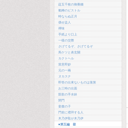
莚五千枚の御賽錢
氣轉のピストル
時ならぬ正月
僞せ盜人
禪味
手紙より口上
一樣の交際
さげてるぞ、さげてるぞ
馬ケツと表玄關
カクトヘル
當意即妙
元の一兩
ヌカスナ
即答の出來ないものは落第
お三時の出面
凱歌の手水鉢
閉門
妾腹の子
門前に禮拜する人
木乃伊取が木乃伊
■第五編 跋