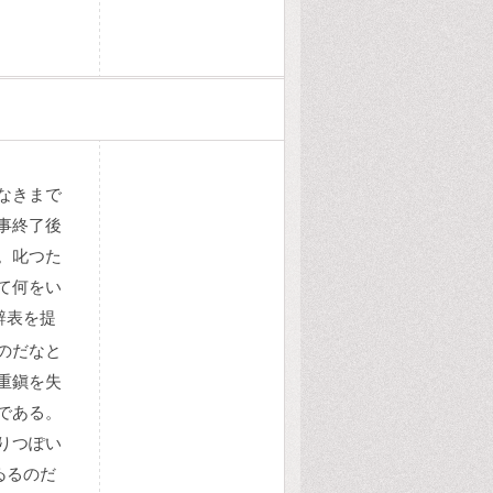
なきまで
事終了後
。叱つた
て何をい
辭表を提
のだなと
重鎭を失
である。
りつぽい
ゐるのだ