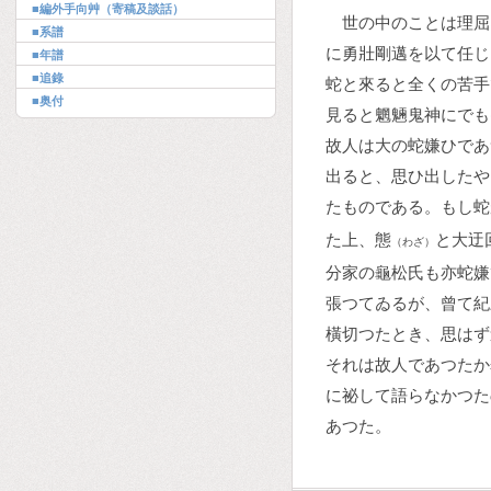
■編外手向艸（寄稿及談話）
世の中のことは理屈
■系譜
に勇壯剛邁を以て任じ
■年譜
■追錄
蛇と來ると全くの苦手
■奥付
見ると魍魎鬼神にでも
故人は大の蛇嫌ひであ
出ると、思ひ出したや
たものである。もし蛇
た上、態
と大迂
（わざ）
分家の龜松氏も亦蛇嫌
張つてゐるが、曾て紀
橫切つたとき、思はず
それは故人であつたか
に祕して語らなかつた
あつた。