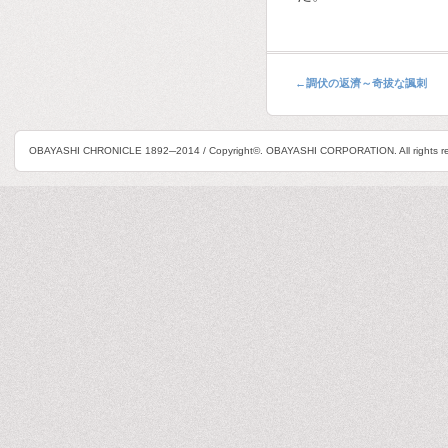
←
調伏の返濟～奇拔な諷刺
OBAYASHI CHRONICLE 1892─2014 / Copyright©. OBAYASHI CORPORATION. All rights re