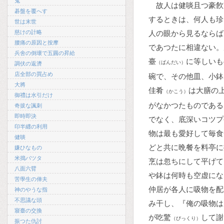
鬼
故人は健啖且つ豪飮
碁盤を覆へす
するときは、何人も珍
世は末世
慈けの計略
人の眼から見るならば
腰痛の原因と按摩
であつたに相違ない。
兵舍の倒壞で五圓の昇給
臺
に等しいも
（ばんだい）
調伏の返濟
店全部の買占め
碗で、その他皿、小鉢
大將
佳肴
は大膳の
（かこう）
御禮は水引だけ
がなかつたものである
奇拔な諷刺
即時即決
でなく、底深いコツプ
印半纒の利用
物は最も愛好して毎食
健啖
どと共に晩餐を料亭に
嫌ひなもの
米搗バツタ
烹は忽ちにして平げて
八面六臂
や鉢は何時も空虚にな
苦學生の俥夫
仲居が各人に吸物を配
神のやうな指
不思議な頭
み干し、『俺の吸物は
寢臺の交換
が吃驚
して謝
（びっくり）
振つた仇討