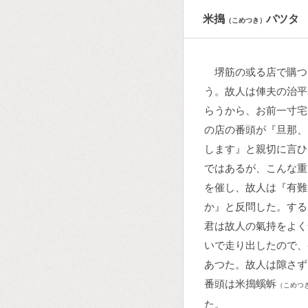
米搗
バツタ
（こめつき）
堺筋の或る店で購つ
う。故人は俥夫の治平
らうから、お前一寸宅
の店の番頭が『旦那、
します』と親切に言ひ
ではあるが、こんな重
を催し、故人は『有難
か』と反問した。する
君は故人の氣持をよく
いで走り出したので、
あつた。故人は隙さず
番頭は米搗螇蚸
（こめつ
た。