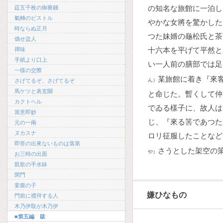
の知名な旅館に一泊し
莚五千枚の御賽錢
氣轉のピストル
やかな女將を驚かした
時ならぬ正月
つた妹婿の龜松氏と茶
僞せ盜人
十六本を平げて平然と
禪味
手紙より口上
い一人前の膳部では足
一樣の交際
某旅館に着き『來
ん）
さげてるぞ、さげてるぞ
馬ケツと表玄關
と命じた。暫くして仲
カクトヘル
でゐる樣子に、故人は
當意即妙
じ、『來る筈であつた
元の一兩
ヌカスナ
ロリ征服したことなど
即答の出來ないものは落第
さうとした架空の
や）
お三時の出面
凱歌の手水鉢
閉門
妾腹の子
嫌ひなもの
門前に禮拜する人
木乃伊取が木乃伊
■第五編 跋