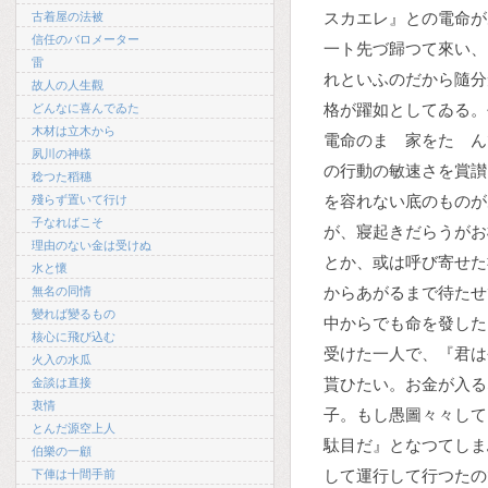
スカエレ』との電命が
古着屋の法被
信任のバロメーター
一ト先づ歸つて來い、
雷
れといふのだから隨分
故人の人生觀
格が躍如としてゐる。
どんなに喜んでゐた
木材は立木から
電命のまゝ家をたゝん
夙川の神樣
の行動の敏速さを賞讃
稔つた稻穗
を容れない底のものが
殘らず置いて行け
子なればこそ
が、寢起きだらうがお
理由のない金は受けぬ
とか、或は呼び寄せた
水と懷
からあがるまで待たせ
無名の同情
變れば變るもの
中からでも命を發した
核心に飛び込む
受けた一人で、『君は
火入の水瓜
貰ひたい。お金が入る
金談は直接
衷情
子。もし愚圖々々して
とんだ源空上人
駄目だ』となつてしま
伯樂の一顧
して運行して行つたの
下俥は十間手前