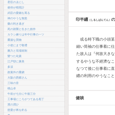
君臣のゑにし
俯仰が晴雨計
武臣の愛錢を罵る
神のやうな無慾
印半纒
（しるしばんてん）
藥の利き過ぎ
死の踏襲と生きた創作
カラシ練りは年中行事の一ツ
或る時下職の小頭某
鷹揚な買物
小使にまで敬禮
細い筒袖の仕事着に仕
腕力と現場統制
た故人は『何故大きな
變つた叱責
するやうな不經濟なこ
江戸辯に褒美
多涙
なつて後に仕事着に直
政黨外の重鎭
纒の利用のやうなこと
大阪の西郷さん
三味の音
桃山卓
午前が七分に午後三分
健啖
工事場にころがつてある庖丁
濱の潤ひ
慈愛が將を釣る