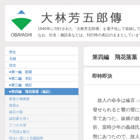
1940年に刊行された「大林芳五郎傳」を電子化して収録し
なお、社名・施設名などは、刊行時の表記のままとしていま
序文
第四編 飛花落葉
凡例
目次
■第一編 前期
即時即決
■第二編 本記
■第三編 後記
■第四編 飛花落葉（逸話）
家庭が極樂郷
故人の命令は綸言
（
婿選み
發せられると響の聲に
鐵石の菊
常であつた。妹婿の故
誠忠蒙を啓く
三つの大望
折、當時少年の義雄氏
不思議な魅力
態にあつたので、故人
明るい感じと百圓紙幣