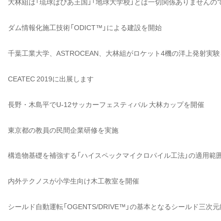
大林組は「琉球ぱぴあ王国」「地球大学校」とは一切関係ありませんの
ダム情報化施工技術「ODICT™」による建設を開始
千葉工業大学、ASTROCEAN、大林組がロケット4機の洋上発射実
CEATEC 2019に出展します
長野・木島平でU-12サッカーフェスティバル 大林カップを開催
東京都の教員の民間企業研修を実施
構造物基礎を補強する「ハイスペックマイクロパイル工法」の適用範
内外テクノスが小学生向け木工教室を開催
シールド自動運転「OGENTS/DRIVE™」の基本となるシールド三