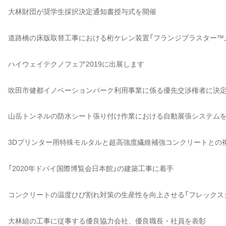
大林財団が奨学生採択決定通知書授与式を開催
道路橋の床版取替工事における桁ケレン装置「フランジブラスター™
ハイウェイテクノフェア2019に出展します
吹田市健都イノベーションパーク利用事業に係る優先交渉権者に決
山岳トンネルの防水シート張り付け作業における自動展張システム
3Dプリンター用特殊モルタルと超高強度繊維補強コンクリートとの
「2020年ドバイ国際博覧会日本館」の建築工事に着手
コンクリートの温度ひび割れ対策の生産性を向上させる「フレックス
大林組の工事に従事する優良協力会社、優良職長・社員を表彰