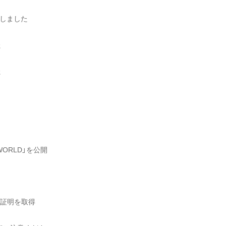
結しました
た
た
WORLD」を公開
査証明を取得