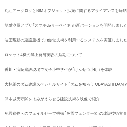
丸紅アークログとBIMオブジェクト拡充に関するアライアンスを締
簡単測量アプリ「スマホdeサーベイ®」の新バージョンを開発しまし
油圧駆動の建設重機で力触覚技術を利用するシステムを実証しまし
ロケット4機の洋上発射実験の延期について
香川・病院建設現場で女子小中学生が「けんせつ小町」を体験
大林組のダム建設スペシャルサイト「ダムを知ろう OBAYASHI DAM 
熊本城天守閣をよみがえらせる建設技術を映像で紹介
免震建物へのフェイルセーフ機構「免震フェンダー®」の建設技術審