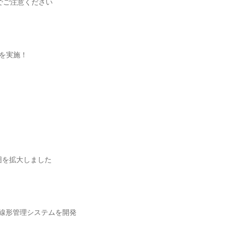
でご注意ください
験を実施！
囲を拡大しました
次元線形管理システムを開発