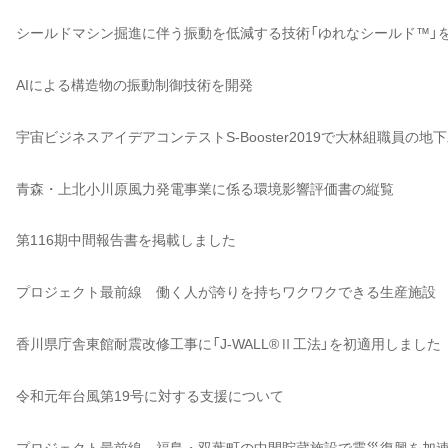
シールドマシン掘進に伴う振動を低減する技術「ゆれなシールド™」
AIによる構造物の振動制御技術を開発
宇宙ビジネスアイデアコンテストS-Booster2019で大林組職員の地下水
青森・上北小川原風力発電事業に係る環境影響評価書の縦覧
第116期中間報告書を掲載しました
プロジェクト最前線 働く人が誇りを持ちワクワクできる生産施設
香川県庁舎東館耐震改修工事に「J-WALL®Ⅱ工法」を初適用しました
令和元年台風第19号に対する支援について
プロジェクト最前線 福島・双葉町の中間貯蔵施設で震災復興を加