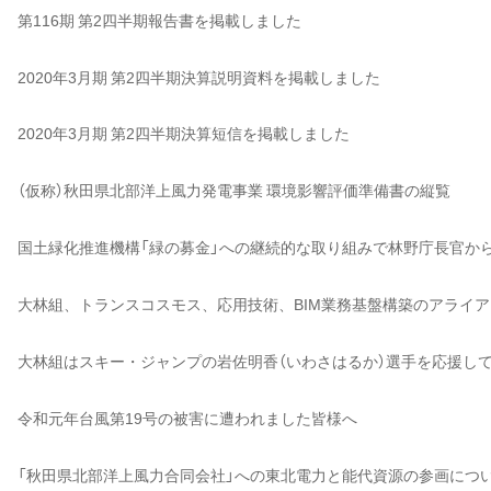
第116期 第2四半期報告書を掲載しました
2020年3月期 第2四半期決算説明資料を掲載しました
2020年3月期 第2四半期決算短信を掲載しました
（仮称）秋田県北部洋上風力発電事業 環境影響評価準備書の縦覧
国土緑化推進機構「緑の募金」への継続的な取り組みで林野庁長官か
大林組、トランスコスモス、応用技術、BIM業務基盤構築のアライ
大林組はスキー・ジャンプの岩佐明香（いわさはるか）選手を応援し
令和元年台風第19号の被害に遭われました皆様へ
「秋田県北部洋上風力合同会社」への東北電力と能代資源の参画につ