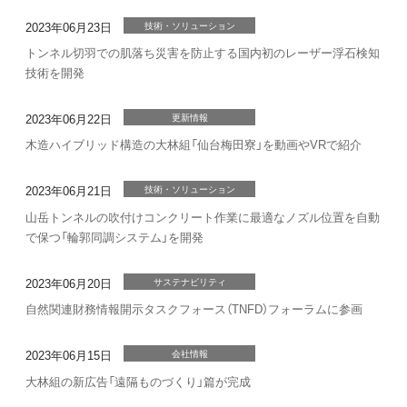
2023年06月23日
技術・ソリューション
トンネル切羽での肌落ち災害を防止する国内初のレーザー浮石検知
技術を開発
2023年06月22日
更新情報
木造ハイブリッド構造の大林組「仙台梅田寮」を動画やVRで紹介
2023年06月21日
技術・ソリューション
山岳トンネルの吹付けコンクリート作業に最適なノズル位置を自動
で保つ「輪郭同調システム」を開発
2023年06月20日
サステナビリティ
自然関連財務情報開示タスクフォース（TNFD）フォーラムに参画
2023年06月15日
会社情報
大林組の新広告「遠隔ものづくり」篇が完成