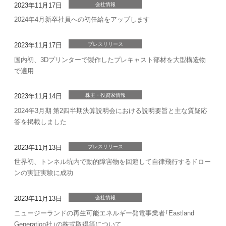
2023年11月17日
会社情報
2024年4月新卒社員への初任給をアップします
2023年11月17日
プレスリリース
国内初、3Dプリンターで製作したプレキャスト部材を大型構造物
で適用
2023年11月14日
株主・投資家情報
2024年3月期 第2四半期決算説明会における説明要旨と主な質疑応
答を掲載しました
2023年11月13日
プレスリリース
世界初、トンネル坑内で動的障害物を回避して自律飛行するドロー
ンの実証実験に成功
2023年11月13日
会社情報
ニュージーランドの再生可能エネルギー発電事業者「Eastland
Generation社」の株式取得等について