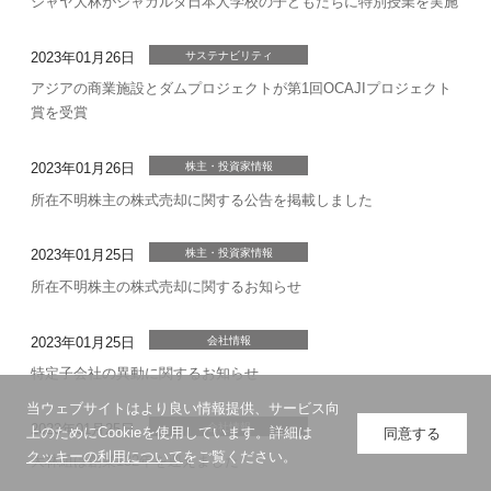
ジャヤ大林がジャカルタ日本人学校の子どもたちに特別授業を実施
2023年01月26日
サステナビリティ
アジアの商業施設とダムプロジェクトが第1回OCAJIプロジェクト
賞を受賞
2023年01月26日
株主・投資家情報
所在不明株主の株式売却に関する公告を掲載しました
2023年01月25日
株主・投資家情報
所在不明株主の株式売却に関するお知らせ
2023年01月25日
会社情報
特定子会社の異動に関するお知らせ
当ウェブサイトはより良い情報提供、サービス向
2023年01月25日
会社情報
上のためにCookieを使用しています。詳細は
同意する
クッキーの利用について
をご覧ください。
大林組は創業132年を迎えました