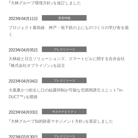
「大林グループ環境方針」を改訂しました
2023年04月11日
更新情報
プロジェクト最前線 神戸・地下鉄の上にものづくりの学び舎を築
く
2023年04月05日
プレスリリース
大林組と日立ソリューションズ、スマートビルに関する合弁会社
「株式会社オプライゾン」を設立
2023年04月04日
プレスリリース
大風量かつ吹出し口の結露抑制が可能な空調用誘引ユニット「in-
DUCT™」を開発
2023年04月03日
サステナビリティ
「大林グループ知的財産マネジメント方針」を策定しました
2023年03月30日
プレスリリース