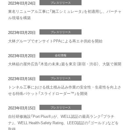
2023年03月24日
プレスリリース
東名リニューアル工事に「施工シミュレータ」を初適用し、バーチャ
ル現場を構築
2023年03月20日
プレスリリース
大林グループでオンサイトPPAによる再エネ供給を開始
2023年03月20日
会社情報
大林組の屋外広告「木造の未来」篇を東京（新宿・渋谷）、大阪で展開
2023年03月16日
プレスリリース
トンネル工事における残土積み込み作業の安全性・生産性を向上さ
せる特殊バケット「スライドローダー™️」を開発
2023年03月15日
プレスリリース
自社研修施設「Port Plus®」が、WELL認証の最高ランク「プラチ
ナ」、WELL Health-Safety Rating、LEED認証の「ゴールド」などを
取得