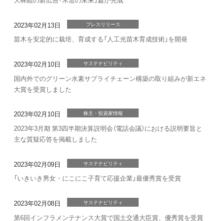
2023年02月13日
プレスリリース
苗木を安定的に栽培、育成する「人工光苗木育成技術」を開発
2023年02月10日
サステナビリティ
国内外でのグリーン水素サプライチェーン構築の取り組みが新エネ
大賞を受賞しました
2023年02月10日
株主・投資家情報
2023年3月期 第3四半期決算説明会（電話会議）における説明要旨と
主な質疑応答を掲載しました
2023年02月09日
サステナビリティ
「いきいき男女・にこにこ子育て応援企業」最優秀賞を受賞
2023年02月08日
サステナビリティ
第6回インフラメンテナンス大賞で国土交通大臣賞、優秀賞を受賞