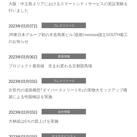
大阪・中之島エリアにおけるスマートシティサービスの実証実験を
行いました
2023年03月07日
プレスリリース
JR東日本グループ初の木造商業ビル
（仮称）nonowa国立SOUTH
着工
のお知らせ
2023年03月06日
更新情報
プロジェクト最前線 生まれ変わる京都競馬場
2023年03月03日
プレスリリース
次世代の道路構想「ダイバーストリート®」の実物大モックアップ構
築による性能検証を実施
2023年03月03日
会社情報
大林組は6％の賃上げを実施
2023年03月03日
サステナビリティ