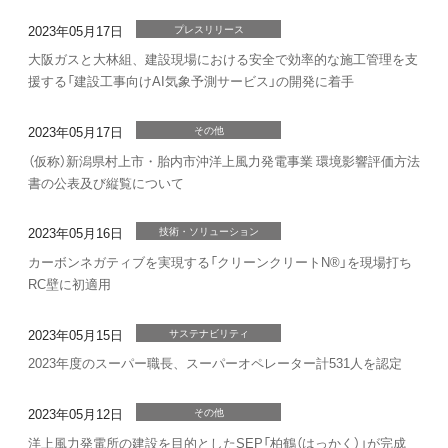
2023年05月17日
プレスリリース
大阪ガスと大林組、建設現場における安全で効率的な施工管理を支
援する「建設工事向けAI気象予測サービス」の開発に着手
2023年05月17日
その他
（仮称）新潟県村上市・胎内市沖洋上風力発電事業 環境影響評価方法
書の公表及び縦覧について
2023年05月16日
技術・ソリューション
カーボンネガティブを実現する「クリーンクリートN®」を現場打ち
RC壁に初適用
2023年05月15日
サステナビリティ
2023年度のスーパー職長、スーパーオペレーター計531人を認定
2023年05月12日
その他
洋上風力発電所の建設を目的としたSEP「柏鶴（はっかく）」が完成