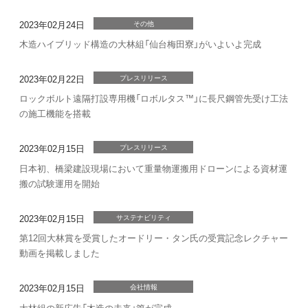
2023年02月24日
その他
木造ハイブリッド構造の大林組「仙台梅田寮」がいよいよ完成
2023年02月22日
プレスリリース
ロックボルト遠隔打設専用機「ロボルタス™」に長尺鋼管先受け工法
の施工機能を搭載
2023年02月15日
プレスリリース
日本初、橋梁建設現場において重量物運搬用ドローンによる資材運
搬の試験運用を開始
2023年02月15日
サステナビリティ
第12回大林賞を受賞したオードリー・タン氏の受賞記念レクチャー
動画を掲載しました
2023年02月15日
会社情報
大林組の新広告「木造の未来」篇が完成