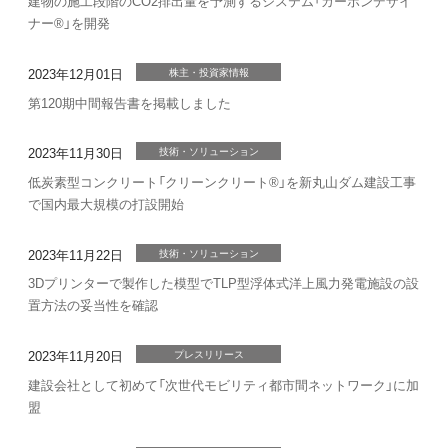
建物の施工段階のCO2排出量を予測するシステム「カーボンデザイ
ナー®」を開発
2023年12月01日
株主・投資家情報
第120期中間報告書を掲載しました
2023年11月30日
技術・ソリューション
低炭素型コンクリート「クリーンクリート®」を新丸山ダム建設工事
で国内最大規模の打設開始
2023年11月22日
技術・ソリューション
3Dプリンターで製作した模型でTLP型浮体式洋上風力発電施設の設
置方法の妥当性を確認
2023年11月20日
プレスリリース
建設会社として初めて「次世代モビリティ都市間ネットワーク」に加
盟