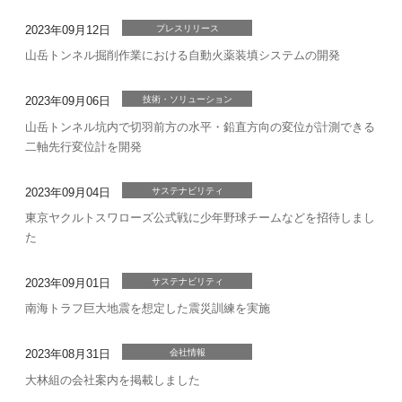
2023年09月12日
プレスリリース
山岳トンネル掘削作業における自動火薬装填システムの開発
2023年09月06日
技術・ソリューション
山岳トンネル坑内で切羽前方の水平・鉛直方向の変位が計測できる
二軸先行変位計を開発
2023年09月04日
サステナビリティ
東京ヤクルトスワローズ公式戦に少年野球チームなどを招待しまし
た
2023年09月01日
サステナビリティ
南海トラフ巨大地震を想定した震災訓練を実施
2023年08月31日
会社情報
大林組の会社案内を掲載しました