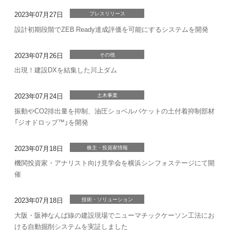
2023年07月27日
プレスリリース
設計初期段階でZEB Ready達成評価を可能にするシステムを開発
2023年07月26日
その他
出現！建設DXを結集した川上ダム
2023年07月24日
土木事業
振動やCO2排出量を抑制、油圧ショベルバケットの土付着抑制部材
「ジオドロップ™」を開発
2023年07月18日
株主・投資家情報
機関投資家・アナリスト向け見学会を横浜シンフォステージにて開
催
2023年07月18日
技術・ソリューション
大阪・阪神なんば線の建設現場でニューマチックケーソン工法にお
ける自動掘削システムを実証しました