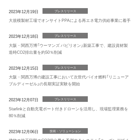
2023年12月19日
プレスリリース
大規模製材工場でオンサイトPPAによる再エネ電力供給事業に着手
2023年12月18日
プレスリリース
大阪・関西万博「ウーマンズ パビリオン」新築工事で、建設資材製
造時CO2排出量を約50％削減
2023年12月15日
プレスリリース
大阪・関西万博の建設工事において次世代バイオ燃料「リニューア
ブルディーゼル」の長期実証実験を開始
2023年12月07日
プレスリリース
Starlinkと自動充電ポート付きドローンを活用し、現場監理業務を
80％削減
2023年12月06日
技術・ソリューション