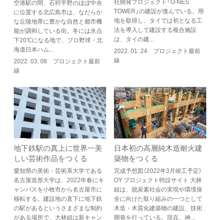
社開発プロジェクト「O-NES
空港駅の間、石狩平野のほぼ中央
TOWER」の建設が進んでいる。用
に位置する北広島市は、なだらか
地を取得し、タイでは初となる工
な丘陵地帯に豊かな自然と都市機
法を導入して建設する複合施設
能が調和している街。冬には氷点
は、タイの建...
下20℃になる地で、プロ野球・北
海道日本ハム...
2022. 01. 24 プロジェクト最前
線
2022. 03. 08 プロジェクト最前
線
地下鉄駅の真上に世界一美
日本初の高層純木造耐火建
しい芸術作品をつくる
築物をつくる
愛知県の美術・芸術系大学である
完成予想図（2022年3月竣工予定）
名古屋造形大学は、2022年春にキ
OY プロジェクト特設サイト 大林
ャンパスを小牧市から名古屋市に
組は、脱炭素社会の実現や環境保
移転する。建設地の直下に地下鉄
全に向けた取り組みの一つとして
の駅があるというさまざまな制約
木造・木質化建築物の建設、技術
がある場所で、大林組は新キャン
開発を行っている。現在、神...