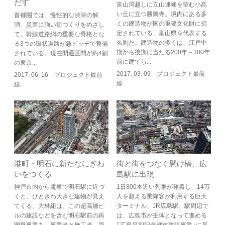
だす
富山湾越しに立山連峰を望む小高
い丘に立つ勝興寺。境内にある多
首都圏では、慢性的な渋滞の解
くの建造物が国の重要文化財に指
消、災害に強い街づくりをめざし
定されている、富山県を代表する
て、幹線道路網の重要な骨格とな
名刹だ。建造物の多くは、江戸中
る3つの環状道路が急ピッチで整備
期から後期に当たる200年～300年
されている。現在開通区間が約4割
前に建てら...
の東京...
2017. 03. 09 プロジェクト最前
2017. 06. 16 プロジェクト最前
線
線
港町・明石に新たなにぎわ
街と街をつなぐ懸け橋、広
いをつくる
島駅に出現
神戸市内から電車で明石駅に近づ
1日800本近い列車が発着し、14万
くと、ひときわ大きな建物が見え
人を超える乗降客が利用する巨大
てくる。大林組は、この超高層ビ
ターミナル、JR広島駅。駅周辺で
ルの建設などを含む明石駅前の再
は、広島市が主体となって進める
開発事業を、事業者と施工者、両
「広島平和記念都市建設事業」に基