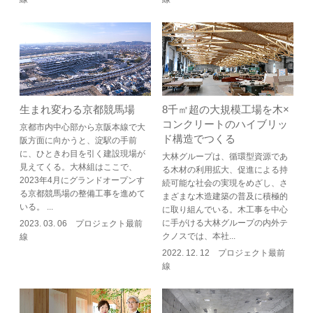
生まれ変わる京都競馬場
8千㎡超の大規模工場を木×
コンクリートのハイブリッ
京都市内中心部から京阪本線で大
ド構造でつくる
阪方面に向かうと、淀駅の手前
に、ひときわ目を引く建設現場が
大林グループは、循環型資源であ
見えてくる。大林組はここで、
る木材の利用拡大、促進による持
2023年4月にグランドオープンす
続可能な社会の実現をめざし、さ
る京都競馬場の整備工事を進めて
まざまな木造建築の普及に積極的
いる。 ...
に取り組んでいる。木工事を中心
に手がける大林グループの内外テ
2023. 03. 06 プロジェクト最前
クノスでは、本社...
線
2022. 12. 12 プロジェクト最前
線