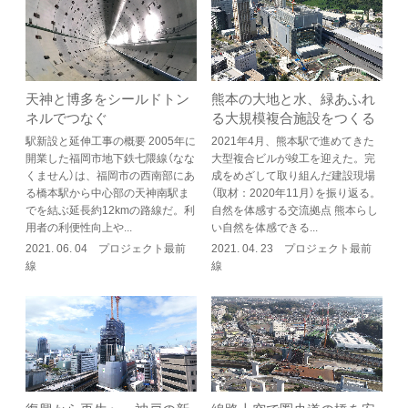
天神と博多をシールドトン
熊本の大地と水、緑あふれ
ネルでつなぐ
る大規模複合施設をつくる
駅新設と延伸工事の概要 2005年に
2021年4月、熊本駅で進めてきた
開業した福岡市地下鉄七隈線（なな
大型複合ビルが竣工を迎えた。完
くません）は、福岡市の西南部にあ
成をめざして取り組んだ建設現場
る橋本駅から中心部の天神南駅ま
（取材：2020年11月）を振り返る。
でを結ぶ延長約12kmの路線だ。利
自然を体感する交流拠点 熊本らし
用者の利便性向上や...
い自然を体感できる...
2021. 06. 04 プロジェクト最前
2021. 04. 23 プロジェクト最前
線
線