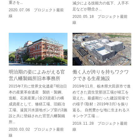
重さを...
減少による技能力の低下、人手不
足などが懸念さ...
2020. 07. 06 プロジェクト最前
線
2020. 05. 18 プロジェクト最前
線
明治期の姿によみがえる官
働く人が誇りを持ちワクワ
営八幡製鐵所旧本事務所
クできる生産施設
2015年7月に世界文化遺産「明治日
2019年11月、栃木県大田原市で進
本の産業革命遺産 製鉄・製鋼、
めてきた資生堂那須工場が竣工を
造船、石炭産業」（全23資産）の構
迎えた。最盛期だった建設現場で
成資産として、修繕工場、旧鍛冶
の様子（取材：2019年3月）を振り
工場、遠賀川水源地ポンプ室の3施
返る。 自然豊かな地に生まれるス
設と共に登録された官営八幡製鐵
キンケア工場 ...
所...
2019. 11. 28 プロジェクト最前
2020. 03. 02 プロジェクト最前
線
線