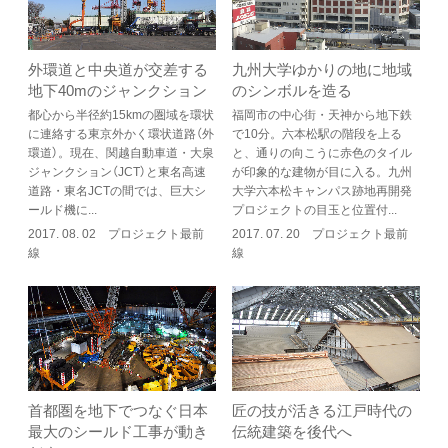
外環道と中央道が交差する
九州大学ゆかりの地に地域
地下40mのジャンクション
のシンボルを造る
都心から半径約15kmの圏域を環状
福岡市の中心街・天神から地下鉄
に連絡する東京外かく環状道路（外
で10分。六本松駅の階段を上る
環道）。現在、関越自動車道・大泉
と、通りの向こうに赤色のタイル
ジャンクション（JCT）と東名高速
が印象的な建物が目に入る。九州
道路・東名JCTの間では、巨大シ
大学六本松キャンパス跡地再開発
ールド機に...
プロジェクトの目玉と位置付...
2017. 08. 02 プロジェクト最前
2017. 07. 20 プロジェクト最前
線
線
首都圏を地下でつなぐ日本
匠の技が活きる江戸時代の
最大のシールド工事が動き
伝統建築を後代へ