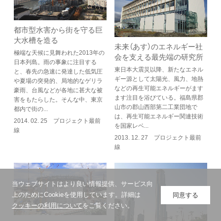
都市型水害から街を守る巨
大水槽を造る
未来（あす）のエネルギー社
極端な天候に見舞われた2013年の
会を支える最先端の研究所
日本列島。雨の事象に注目する
東日本大震災以降、新たなエネル
と、春先の急速に発達した低気圧
ギー源として太陽光、風力、地熱
や夏場の突発的、局地的なゲリラ
などの再生可能エネルギーがます
豪雨、台風などが各地に甚大な被
ます注目を浴びている。福島県郡
害をもたらした。そんな中、東京
山市の郡山西部第二工業団地で
都内で街の...
は、再生可能エネルギー関連技術
2014. 02. 25 プロジェクト最前
を国家レベ...
線
2013. 12. 27 プロジェクト最前
線
当ウェブサイトはより良い情報提供、サービス向
上のためにCookieを使用しています。詳細は
同意する
クッキーの利用について
をご覧ください。