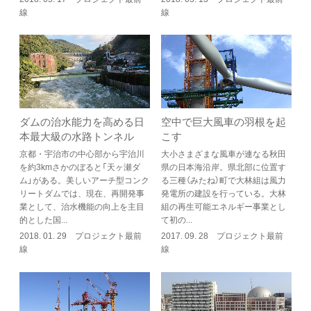
線
線
ダムの治水能力を高める日
空中で巨大風車の羽根を起
本最大級の水路トンネル
こす
京都・宇治市の中心部から宇治川
大小さまざまな風車が連なる秋田
を約3kmさかのぼると「天ヶ瀬ダ
県の日本海沿岸。県北部に位置す
ム」がある。美しいアーチ型コンク
る三種（みたね）町で大林組は風力
リートダムでは、現在、再開発事
発電所の建設を行っている。大林
業として、治水機能の向上を主目
組の再生可能エネルギー事業とし
的とした国...
て初の...
2018. 01. 29 プロジェクト最前
2017. 09. 28 プロジェクト最前
線
線