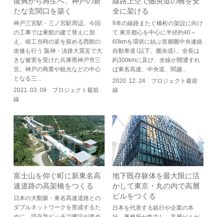
復興から再生へ、神戸の新
線路上空で圏央道の橋を安
たな玄関口を築く
全に架ける
神戸三宮駅・三ノ宮駅周辺。今回
9本の線路またぐ橋桁の架設に向け
の工事では東館の建て替えに加
て 東京都心を中心に半径約40～
え、竣工当時の姿を留める西館の
60kmを環状に結ぶ首都圏中央連絡
改修も行う 阪神・淡路大震災で大
自動車道（以下、圏央道）。全長は
きな被害を受けた兵庫県神戸市三
約300kmに及び、全線が開通すれ
宮。神戸の商業や観光などの中心
ば東名高速、中央道、関越...
となる三...
2020. 12. 24 プロジェクト最前
2021. 03. 09 プロジェクト最前
線
線
地下既存躯体を最大限に活
富士山を仰ぐ町に新東名高
かして東京・丸の内で高層
速道路の高架橋をつくる
ビルをつくる
日本の大動脈・東名高速道路との
ダブルネットワークを形成するた
日本を代表する銀行や企業の本
めに、現在急ピッチで建設が進め
社、事務所が集中し、高層ビルが