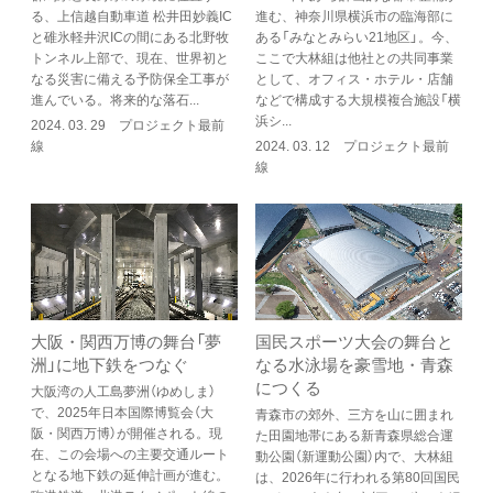
る、上信越自動車道 松井田妙義IC
進む、神奈川県横浜市の臨海部に
と碓氷軽井沢ICの間にある北野牧
ある「みなとみらい21地区」。今、
トンネル上部で、現在、世界初と
ここで大林組は他社との共同事業
なる災害に備える予防保全工事が
として、オフィス・ホテル・店舗
進んでいる。将来的な落石...
などで構成する大規模複合施設「横
浜シ...
2024. 03. 29 プロジェクト最前
線
2024. 03. 12 プロジェクト最前
線
大阪・関西万博の舞台「夢
国民スポーツ大会の舞台と
洲」に地下鉄をつなぐ
なる水泳場を豪雪地・青森
につくる
大阪湾の人工島夢洲（ゆめしま）
で、2025年日本国際博覧会（大
青森市の郊外、三方を山に囲まれ
阪・関西万博）が開催される。現
た田園地帯にある新青森県総合運
在、この会場への主要交通ルート
動公園（新運動公園）内で、大林組
となる地下鉄の延伸計画が進む。
は、2026年に行われる第80回国民