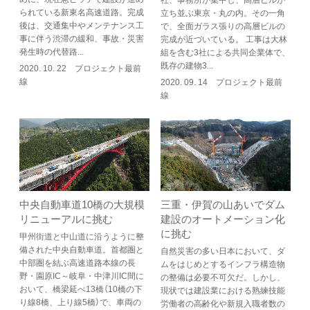
られている新東名高速道路。完成
立ち並ぶ東京・丸の内。その一角
後は、交通集中やメンテナンス工
で、全面ガラス張りの高層ビルの
事に伴う渋滞の緩和、事故・災害
完成が近づいている。 工事は大林
発生時の代替路...
組を含む3社による共同企業体で、
既存の建物3...
2020. 10. 22 プロジェクト最前
線
2020. 09. 14 プロジェクト最前
線
中央自動車道10橋の大規模
三重・伊賀の山あいでダム
リニューアルに挑む
建設のオートメーション化
に挑む
甲州街道と中山道に沿うように整
備された中央自動車道。首都圏と
自然災害の多い日本において、ダ
中部圏を結ぶ高速道路本線の長
ムをはじめとするインフラ構造物
野・園原IC～岐阜・中津川IC間に
の整備は必要不可欠だ。しかし、
おいて、橋梁延べ13橋（10橋の下
現状では建設業における熟練技能
り線8橋、上り線5橋）で、車両の
労働者の高齢化や新規入職者数の