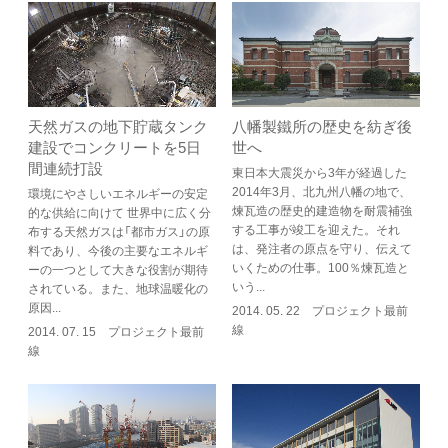
天然ガスの地下貯蔵タンク
八幡製鐵所の歴史を紡ぎ後
建設でコンクリートを5日
世へ
間連続打設
東日本大震災から3年が経過した
2014年3月、北九州八幡の地で、
環境にやさしいエネルギーの安定
煉瓦造の歴史的建造物を耐震補強
的な供給に向けて 世界中に広く分
する工事が竣工を迎えた。それ
布する天然ガスは「都市ガス」の原
は、発注者の原点を守り、伝えて
料であり、今後の主要なエネルギ
いくための仕事。100％煉瓦造と
ーの一つとして大きな役割が期待
いう...
されている。また、地球温暖化の
原因...
2014. 05. 22 プロジェクト最前
線
2014. 07. 15 プロジェクト最前
線