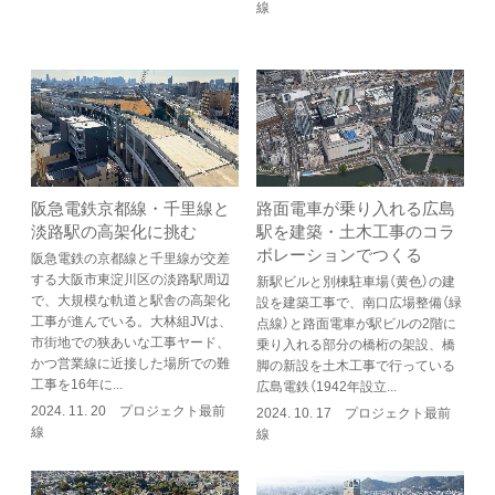
線
阪急電鉄京都線・千里線と
路面電車が乗り入れる広島
淡路駅の高架化に挑む
駅を建築・土木工事のコラ
ボレーションでつくる
阪急電鉄の京都線と千里線が交差
する大阪市東淀川区の淡路駅周辺
新駅ビルと別棟駐車場（黄色）の建
で、大規模な軌道と駅舎の高架化
設を建築工事で、南口広場整備（緑
工事が進んでいる。大林組JVは、
点線）と路面電車が駅ビルの2階に
市街地での狭あいな工事ヤード、
乗り入れる部分の橋桁の架設、橋
かつ営業線に近接した場所での難
脚の新設を土木工事で行っている
工事を16年に...
広島電鉄（1942年設立...
2024. 11. 20 プロジェクト最前
2024. 10. 17 プロジェクト最前
線
線